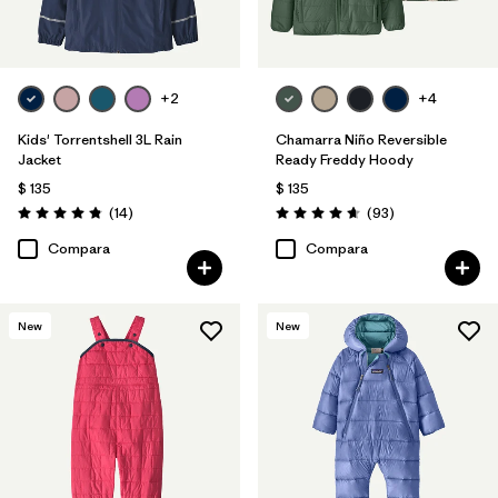
+2
+4
Kids' Torrentshell 3L Rain
Chamarra Niño Reversible
Jacket
Ready Freddy Hoody
$ 135
$ 135
Comentarios
Comentarios
(14
)
(93
)
Valoración: 4.9 / 5
Valoración: 4.7 / 5
Compara
Compara
New
New