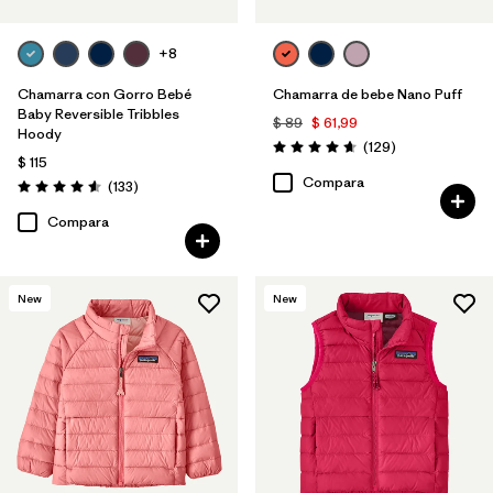
+8
Chamarra con Gorro Bebé
Chamarra de bebe Nano Puff
Baby Reversible Tribbles
$ 89
$ 61,99
Hoody
Comentarios
(129
)
Valoración: 4.7 / 5
$ 115
Compara
Comentarios
(133
)
Valoración: 4.6 / 5
Compara
New
New