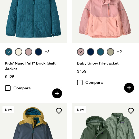
+3
+2
Kids' Nano Puff® Brick Quilt
Baby Snow Pile Jacket
Jacket
$ 159
$ 125
Compara
Compara
New
New