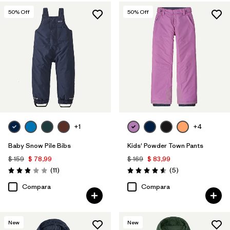
50
% Off
50
% Off
+1
+4
Baby Snow Pile Bibs
Kids' Powder Town Pants
$ 159
$ 78,99
$ 169
$ 83,99
Comentarios
Comentarios
(11
)
(5
)
Valoración: 2.9 / 5
Valoración: 4.6 / 5
Compara
Compara
New
New