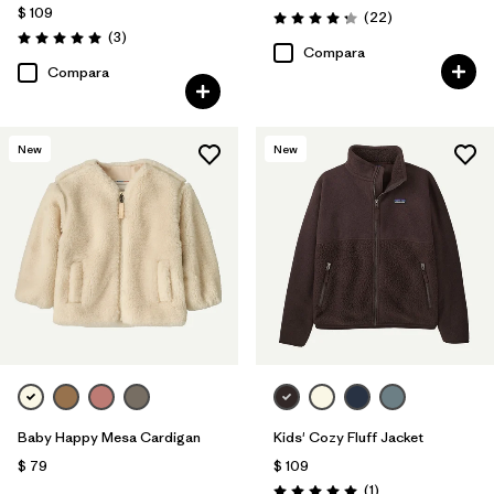
$ 109
Comentarios
(22
)
Valoración: 4.3 / 5
Comentarios
(3
)
Valoración: 5.0 / 5
Compara
Compara
New
New
Baby Happy Mesa Cardigan
Kids' Cozy Fluff Jacket
$ 79
$ 109
Comentarios
(1
)