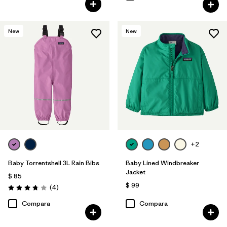
New
New
+2
Baby Torrentshell 3L Rain Bibs
Baby Lined Windbreaker
Jacket
$ 85
$ 99
Comentarios
(4
)
Valoración: 3.8 / 5
Compara
Compara