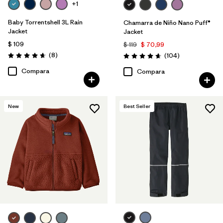
+1
Baby Torrentshell 3L Rain
Chamarra de Niño Nano Puff®
Jacket
Jacket
$ 109
$ 119
$ 70,99
Comentarios
(8
)
Comentarios
(104
)
Valoración: 4.6 / 5
Valoración: 4.7 / 5
Compara
Compara
New
Best Seller