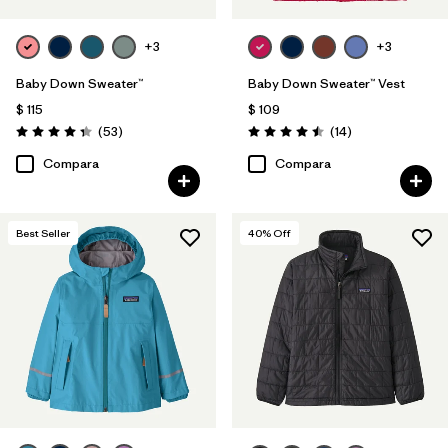
+3
+3
Baby Down Sweater™
Baby Down Sweater™ Vest
$ 115
$ 109
Comentarios
Comentarios
(53
)
(14
)
Valoración: 4.4 / 5
Valoración: 4.5 / 5
Compara
Compara
Best Seller
40
% Off