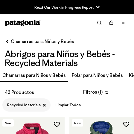
Read Our Work in Progress Report
Filter & Sort
Limpiar Todos
In-Store Pickup
Selecciona una tienda
Chamarras para Niños y Bebés
Abrigos para Niños y Bebés -
Ordenar Por
Recycled Materials
Filtrar por
Category
Chamarras para Niños y Bebés
Polar para Niños y Bebés
Ki
Filtrar por
Price
Filtros
(
1
)
43 Productos
Filtrar por
Size
Recycled Materials
Limpiar Todos
Filtrar por
Fit
New
New
Filtrar por
Color