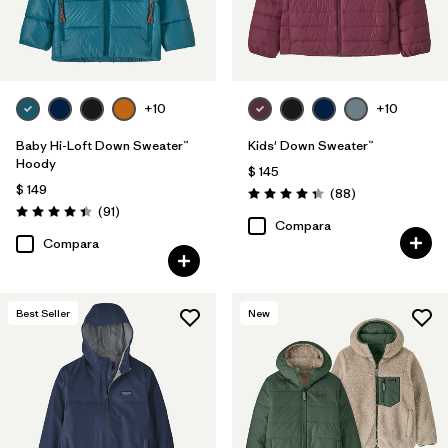
+10
+10
Baby Hi-Loft Down Sweater™
Kids' Down Sweater™
Hoody
$ 145
$ 149
Comentarios
(88
)
Valoración: 4.3 / 5
Comentarios
(91
)
Valoración: 4.4 / 5
Compara
Compara
Best Seller
New