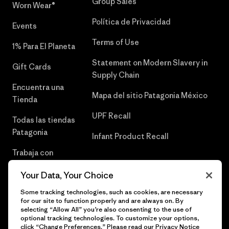
Group Sales
Worn Wear®
Política de Privacidad
Events
Terms of Use
1% Para El Planeta
Statement on Modern Slavery in
Gift Cards
Supply Chain
Encuentra una
Mapa del sitio Patagonia México
Tienda
UPF Recall
Todas las tiendas
Patagonia
Infant Product Recall
Trabaja con
Nosotros
Your Data, Your Choice
Prensa
Some tracking technologies, such as cookies, are necessary
for our site to function properly and are always on. By
selecting “Allow All” you’re also consenting to the use of
optional tracking technologies. To customize your options,
click “Change Preferences.” Please read our
Privacy Notice