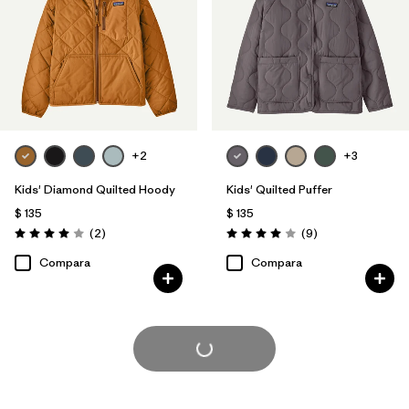
+2
+3
Kids' Diamond Quilted Hoody
Kids' Quilted Puffer
$ 135
$ 135
Comentarios
Comentarios
(2
)
(9
)
Valoración: 4.0 / 5
Valoración: 4.0 / 5
Compara
Compara
Cargar Más