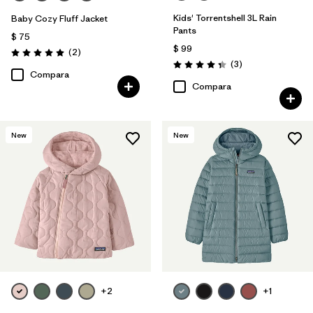
Kids' Torrentshell 3L Rain
Baby Cozy Fluff Jacket
Pants
$ 75
$ 99
Comentarios
(2
)
Valoración: 5.0 / 5
Comentarios
(3
)
Valoración: 4.3 / 5
Compara
Compara
New
New
+2
+1