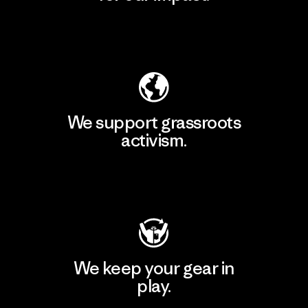
Explore Our Footprint
We support grassroots
activism.
Visit Patagonia Action Works
We keep your gear in
play.