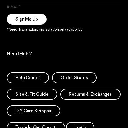
E-Mail
Sign Me Up
*Need Translation: registration.privacypolicy
Need Help?
Help Center
Order Status
Size & Fit Guide
Returns & Exchanges
DIY Care & Repair
Trade In. Get Credit.
Login