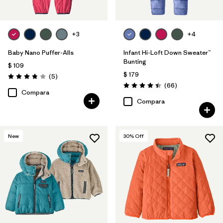
+3
+4
Baby Nano Puffer-Alls
Infant Hi-Loft Down Sweater™
Bunting
$ 109
$ 179
Comentarios
(5
)
Valoración: 3.8 / 5
Comentarios
(66
)
Valoración: 4.4 / 5
Compara
Compara
New
30
% Off