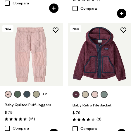
Valoración: 5.0 / 5
Compara
Compara
New
New
+2
Baby Quilted Puff Joggers
Baby Retro Pile Jacket
$ 79
$ 79
Comentarios
(16
)
Comentarios
(3
)
Valoración: 4.6 / 5
Valoración: 4.0 / 5
Compara
Compara