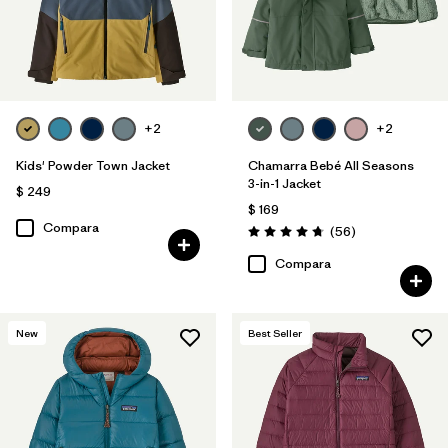
+2
+2
Kids' Powder Town Jacket
Chamarra Bebé All Seasons
3-in-1 Jacket
$ 249
$ 169
Compara
Comentarios
(56
)
Valoración: 4.8 / 5
Compara
New
Best Seller