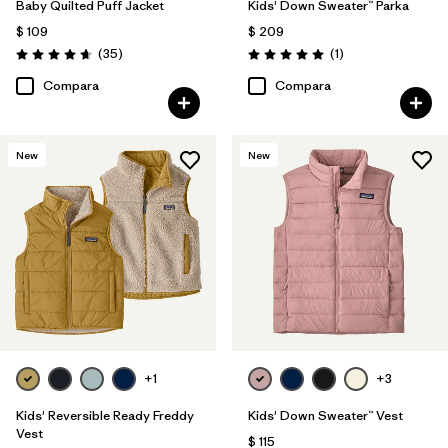
Baby Quilted Puff Jacket
Kids' Down Sweater™ Parka
$ 109
$ 209
Comentarios
Comentarios
(35
)
(1
)
Valoración: 4.7 / 5
Valoración: 5.0 / 5
Compara
Compara
New
New
+1
+3
Kids' Reversible Ready Freddy
Kids' Down Sweater™ Vest
Vest
$ 115