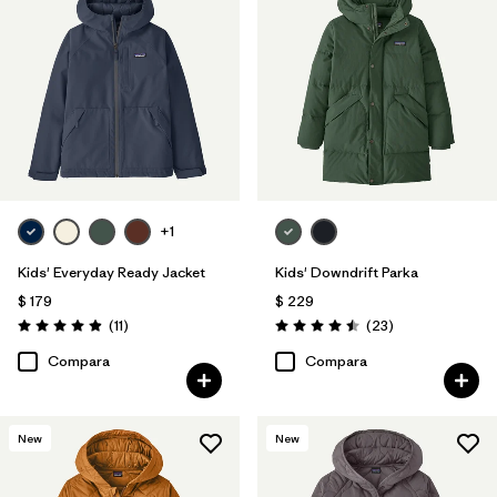
+1
Kids' Everyday Ready Jacket
Kids' Downdrift Parka
$ 179
$ 229
Comentarios
Comentarios
(11
)
(23
)
Valoración: 4.9 / 5
Valoración: 4.5 / 5
Compara
Compara
New
New