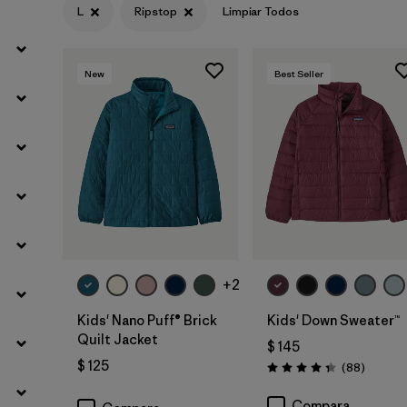
L
Ripstop
Limpiar Todos
Filtrar por
Materials & Fabric
1
New
Best Seller
Filtrar por
Kids
Filtrar por
Warmth Index
+2
Kids' Nano Puff® Brick
Kids' Down Sweater™
Quilt Jacket
$ 145
$ 125
Comenta
(88
)
Valoración: 4.3 / 5
Compara