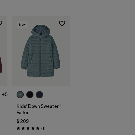
New
+5
Kids' Down Sweater™
Parka
$ 209
rios
Comentarios
(1
)
Valoración: 5.0 / 5