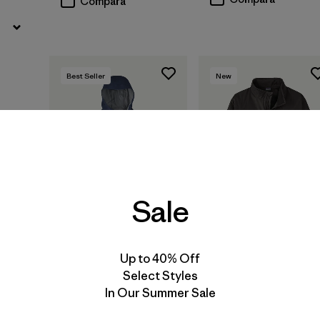
Compara
Best Seller
New
Sale
Up to 40% Off
Kids' Torrentshell 3L
Kids' Lined
Select Styles
Rain Jacket
Windbreaker Jacket
In Our Summer Sale
$ 135
$ 109