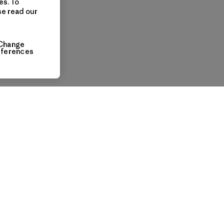
es. To
se read our
Change
eferences