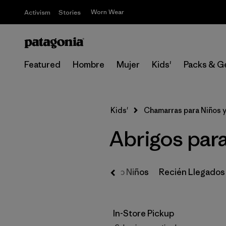
Worn Wear
Activism
Stories
Featured
Hombre
Mujer
Kids'
Packs & G
Kids'
Chamarras para Niños 
Abrigos para
Todo Niños
Recién Llegados
In-Store Pickup