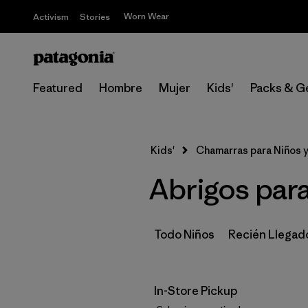
Worn Wear
Activism
Stories
Featured
Hombre
Mujer
Kids'
Packs & G
Kids'
Chamarras para Niños 
Abrigos para
Todo Niños
Recién Llegad
In-Store Pickup