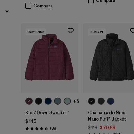
Compara
Compara
Best Seller
40
% Off
+6
Kids' Down Sweater™
Chamarra de Niño
Nano Puff® Jacket
$ 145
$ 119
$ 70,99
Comentarios
(88
)
Valoración: 4.3 / 5