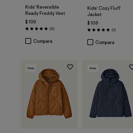
Kids' Reversible
Kids' Cozy Fluff
Ready Freddy Vest
Jacket
$ 109
$ 109
Comentarios
(3
)
Comentari
(1
)
Valoración: 5.0 / 5
Valoración: 5.0 / 5
Compara
Compara
New
New