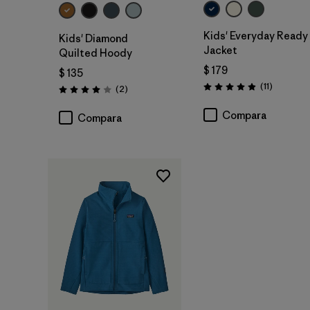
Kids' Everyday Ready
Kids' Diamond
Jacket
Quilted Hoody
$ 179
$ 135
Comentar
(11
)
Comentarios
(2
)
Valoración: 4.9 / 5
Valoración: 4.0 / 5
Compara
Compara