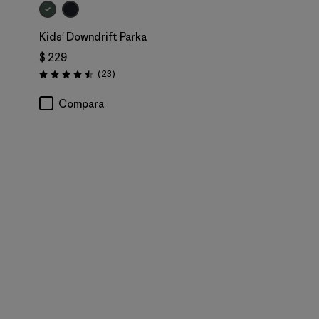
Kids' Downdrift Parka
$ 229
Comentarios
(23
)
Valoración: 4.5 / 5
ios
Compara