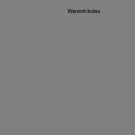
Filtrar por
Warmth Index