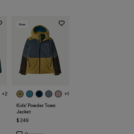
New
+2
+1
Kids' Powder Town
Jacket
$ 249