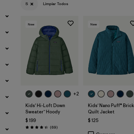
S
Limpiar Todos
Filtrar por
Materials & Fabric
New
New
Filtrar por
Kids
Filtrar por
Warmth Index
+2
Kids' Hi-Loft Down
Kids' Nano Puff® Brick
Sweater™ Hoody
Quilt Jacket
$ 199
$ 125
Comentarios
(69
)
Valoración: 4.3 / 5