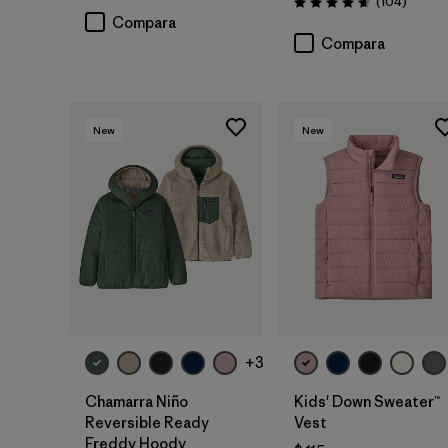
Coment
(104
)
Valoración: 4.7 / 5
Compara
Compara
New
New
+3
Chamarra Niño
Kids' Down Sweater™
Reversible Ready
Vest
Freddy Hoody