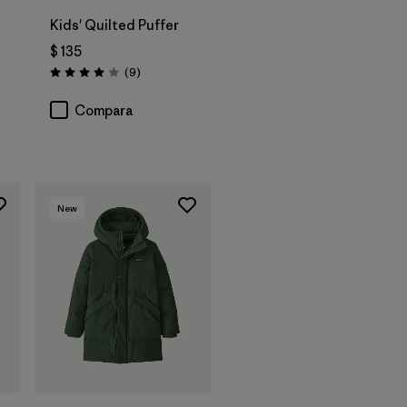
Kids' Quilted Puffer
$ 135
Comentarios
(9
)
Valoración: 4.0 / 5
os
Compara
New