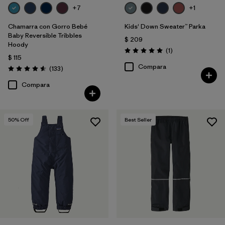
+7
+1
Chamarra con Gorro Bebé
Kids' Down Sweater™ Parka
Baby Reversible Tribbles
$ 209
Hoody
Comentarios
(1
)
Valoración: 5.0 / 5
$ 115
Compara
Comentarios
(133
)
Valoración: 4.6 / 5
Compara
50
% Off
Best Seller