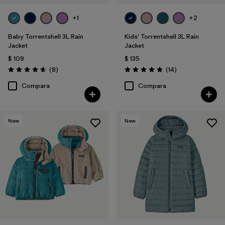
+1
+2
Baby Torrentshell 3L Rain
Kids' Torrentshell 3L Rain
Jacket
Jacket
$ 109
$ 135
Comentarios
Comentarios
(8
)
(14
)
Valoración: 4.6 / 5
Valoración: 4.9 / 5
Compara
Compara
New
New