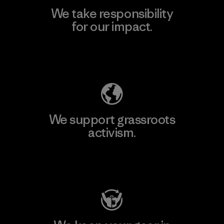
We take responsibility
for our impact.
Explore Our Footprint
We support grassroots
activism.
Visit Patagonia Action Works