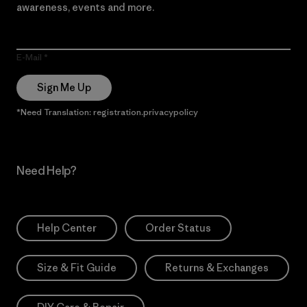
awareness, events and more.
E-Mail
Sign Me Up
*Need Translation: registration.privacypolicy
Need Help?
Help Center
Order Status
Size & Fit Guide
Returns & Exchanges