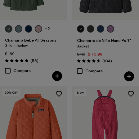
+2
Chamarra Bebé All Seasons
Chamarra de Niño Nano Puff®
3-in-1 Jacket
Jacket
$ 169
$ 119
$ 70,99
Comentarios
(56
)
Comentarios
(104
)
Valoración: 4.8 / 5
Valoración: 4.7 / 5
Compara
Compara
30
% Off
New