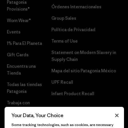
Patagonia
Órdenes Internacionales
Provisions®
Group Sales
Worn Wear®
Política de Privacidad
Events
Terms of Use
1% Para El Planeta
Statement on Modern Slavery in
Gift Cards
Supply Chain
Encuentra una
Mapa del sitio Patagonia México
Tienda
UPF Recall
Todas las tiendas
Patagonia
Infant Product Recall
Trabaja con
Nosotros
Your Data, Your Choice
Prensa
Some tracking technologies, such as cookies, are necessary