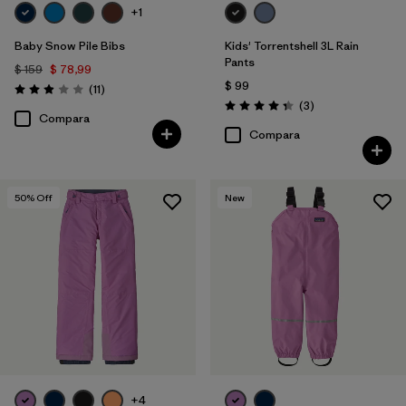
+1
Baby Snow Pile Bibs
Kids' Torrentshell 3L Rain
Pants
$ 159
$ 78,99
$ 99
Comentarios
(11
)
Valoración: 2.9 / 5
Comentarios
(3
)
Valoración: 4.3 / 5
Compara
Compara
50
% Off
New
+4