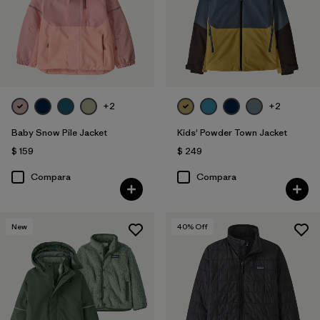
+2
+2
Baby Snow Pile Jacket
Kids' Powder Town Jacket
$ 159
$ 249
Compara
Compara
New
40
% Off