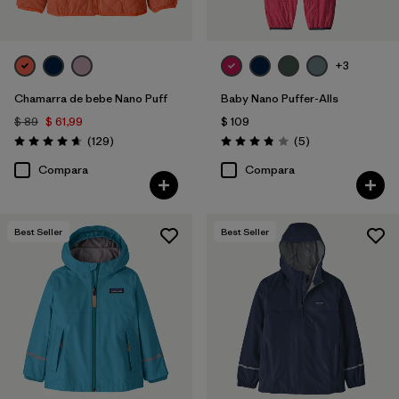
+3
Chamarra de bebe Nano Puff
Baby Nano Puffer-Alls
$ 89
$ 61,99
$ 109
Comentarios
Comentarios
(129
)
(5
)
Valoración: 4.7 / 5
Valoración: 3.8 / 5
Compara
Compara
Best Seller
Best Seller