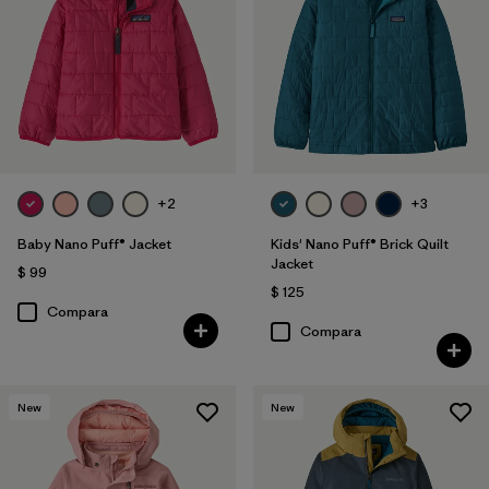
Filtrar por
Features & Processes
1
Filtrar por
Materials & Fabric
Filtrar por
Kids
Filtrar por
Warmth Index
+2
+3
Baby Nano Puff® Jacket
Kids' Nano Puff® Brick Quilt
Jacket
$ 99
$ 125
Compara
Compara
New
New