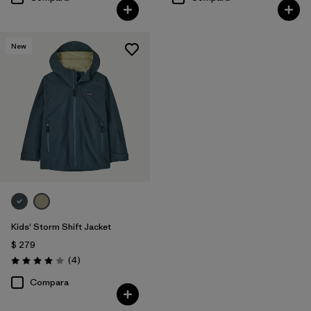
New
Kids' Storm Shift Jacket
$ 279
Comentarios
(4
)
Valoración: 4.0 / 5
Compara