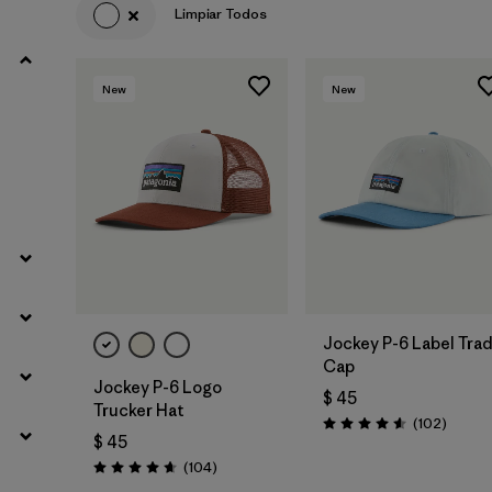
Limpiar Todos
New
New
Agregar a la
Agregar a la
Bolsa
Bolsa
Jockey P-6 Label Tra
Cap
Jockey P-6 Logo
$ 45
Trucker Hat
Coment
(102
)
Valoración: 4.6 / 5
$ 45
Comentarios
(104
)
Valoración: 4.7 / 5