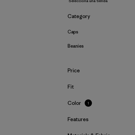
Selecciona una tienda
Filtrar por
Category
Caps
Beanies
Filtrar por
Price
Filtrar por
Fit
Filtrar por
Color
1
Filtrar por
Features