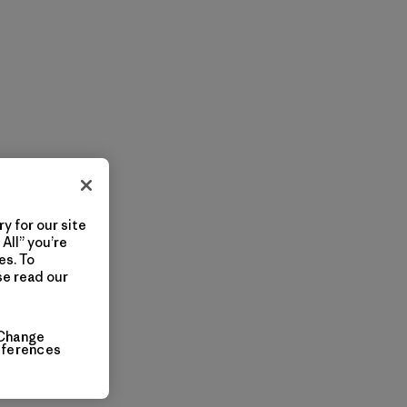
y for our site
All” you’re
es. To
se read our
Change
eferences