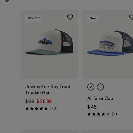
30
% Off
New
Agregar a la
Agregar a la
Bolsa
Bolsa
Jockey Fitz Roy Trout
Trucker Hat
Airfarer Cap
$ 39
$ 26,99
$ 45
Comentarios
(70
)
Valoración: 4.8 / 5
Comentar
(11
)
Valoración: 4.1 / 5