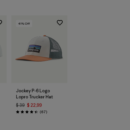
41
% Off
Agregar a la
Bolsa
d
Jockey P-6 Logo
Lopro Trucker Hat
$ 39
$ 22,99
arios
Comentarios
(67
)
Valoración: 4.4 / 5