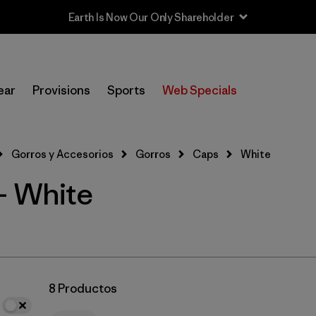
Earth Is Now Our Only Shareholder
In-Store Pickup
Selecciona una tienda
ear
Provisions
Sports
Web Specials
Filtrar por
Category
Gorros y Accesorios
Gorros
Caps
White
Filtrar por
Price
- White
Filtrar por
Fit
Filtrar por
Color
1
Filtrar por
Features
8 Productos
Filtrar por
Materials & Fabric