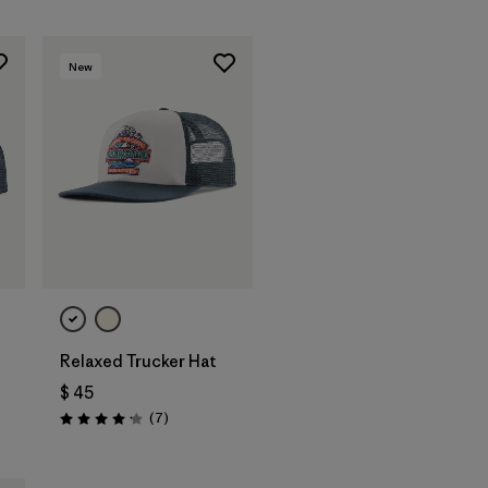
New
Agregar a la
Bolsa
Relaxed Trucker Hat
$ 45
ios
Comentarios
(7
)
Valoración: 4.1 / 5