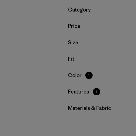
Filtrar por
Category
Filtrar por
Price
Filtrar por
Size
Filtrar por
Fit
Filtrar por
Color
1
Filtrar por
Features
1
Filtrar por
Materials & Fabric