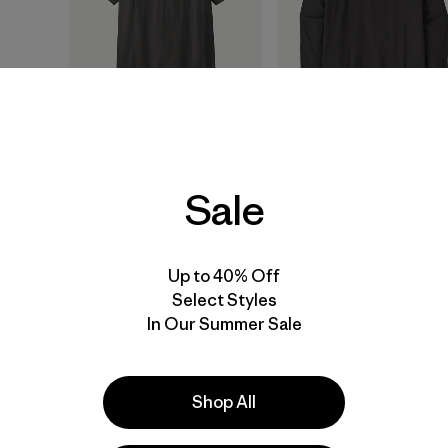
M's P-6 Logo T-Shirt
M's Long-Sleeved Fit
Roy Foothills T-Shirt
$ 49
Sale
$ 59
Up to 40% Off
New
New
Select Styles
In Our Summer Sale
Shop All