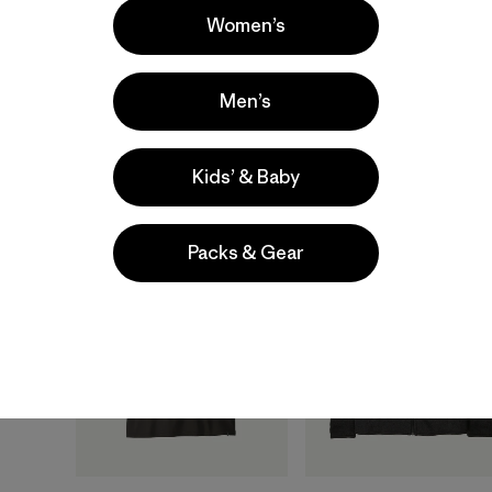
Women’s
M's Fitz Roy Massif
M's Retro Pile Jacket
Men’s
Pocket Tee
$ 159
$ 55
Kids’ & Baby
Packs & Gear
Best Seller
Best Seller