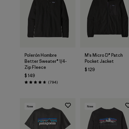
Polerón Hombre
M's Micro D® Patch
Better Sweater® 1/4-
Pocket Jacket
Zip Fleece
$ 129
$ 149
Comentarios
(794
)
Valoración: 4.7 / 5
New
New