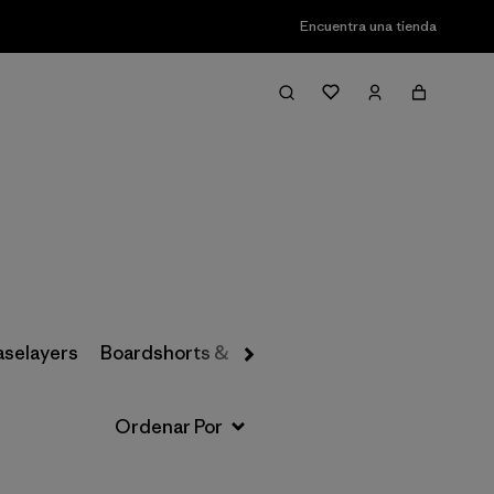
Encuentra una tienda
Filter & Sort
aselayers
Boardshorts & Rashguards
Hats & Accesso