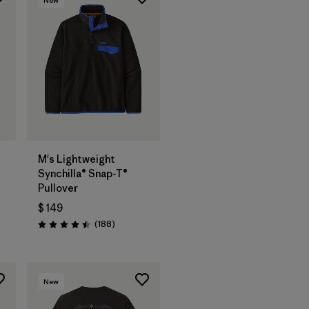
M's Lightweight
Synchilla® Snap-T®
Pullover
$ 149
arios
Comentarios
(188
)
Valoración: 4.5 / 5
New