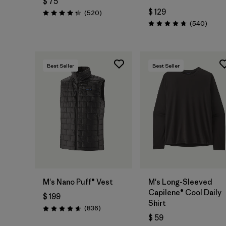
$ 75
$ 129
Comentarios
(520
)
Valoración: 4.4 / 5
Coment
(540
)
Valoración: 4.8 / 5
Best Seller
Best Seller
M's Nano Puff® Vest
M's Long-Sleeved
Capilene® Cool Daily
$ 199
Shirt
Comentarios
(836
)
Valoración: 4.7 / 5
$ 59