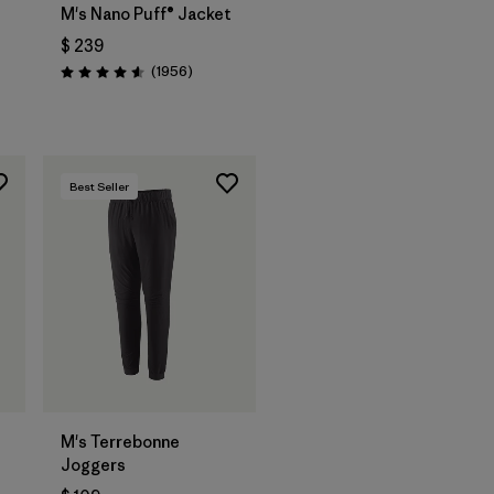
M's Nano Puff® Jacket
$ 239
Comentarios
(1956
)
Valoración: 4.6 / 5
arios
Best Seller
M's Terrebonne
Joggers