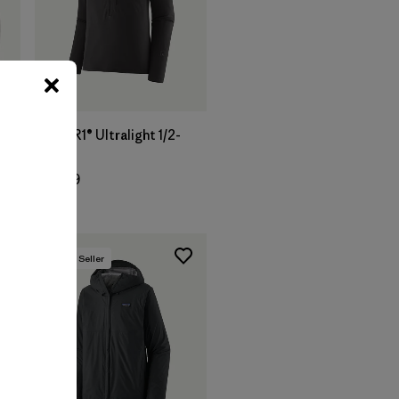
z
M's R1® Ultralight 1/2-
Zip
$ 139
Best Seller