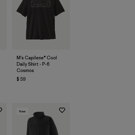
M's Capilene® Cool
Daily Shirt - P-6
Cosmos
$ 59
New