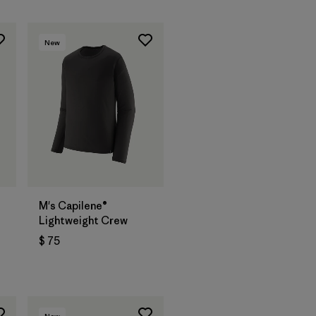
New
M's Capilene®
Lightweight Crew
$ 75
rios
New