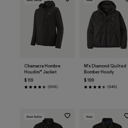
Chamarra Hombre
M's Diamond Quilted
Houdini® Jacket
Bomber Hoody
$ 119
$ 199
Comentarios
Coment
(505
)
(545
)
Valoración: 4.5 / 5
Valoración: 4.4 / 5
Best Seller
New