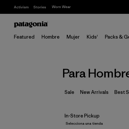
Worn Wear
Activism
Stories
Featured
Hombre
Mujer
Kids'
Packs & G
Para Hombre 
Sale
New Arrivals
Best S
In-Store Pickup
Selecciona una tienda