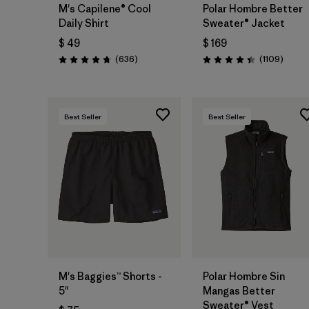
M's Capilene® Cool
Polar Hombre Better
Daily Shirt
Sweater® Jacket
$ 49
$ 169
Comentarios
Coment
(636
)
(1109
)
Valoración: 4.7 / 5
Valoración: 4.4 / 5
Best Seller
Best Seller
M's Baggies™ Shorts -
Polar Hombre Sin
5"
Mangas Better
Sweater® Vest