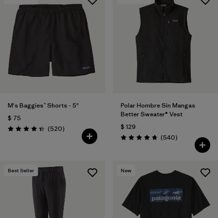
M's Baggies™ Shorts - 5"
Polar Hombre Sin Mangas
Better Sweater® Vest
$ 75
$ 129
Comentarios
(520
)
Valoración: 4.4 / 5
Comentarios
(540
)
Valoración: 4.8 / 5
Best Seller
New