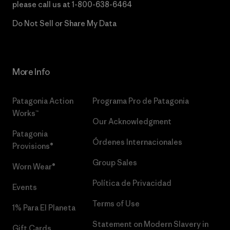
please call us at
1-800-638-6464
Do Not Sell or Share My Data
More Info
Patagonia Action
Programa Pro de Patagonia
Works™
Our Acknowledgment
Patagonia
Órdenes Internacionales
Provisions®
Group Sales
Worn Wear®
Política de Privacidad
Events
Terms of Use
1% Para El Planeta
Statement on Modern Slavery in
Gift Cards