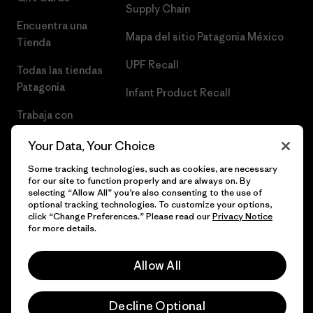
Supply Chain
Encuentra una
Mapa del sitio Patagonia México
Tienda
UPF Recall
Todas las tiendas
Patagonia
Infant Product Recall
Trabaja con
Nosotros
Your Data, Your Choice
Prensa
Some tracking technologies, such as cookies, are necessary
for our site to function properly and are always on. By
selecting “Allow All” you’re also consenting to the use of
optional tracking technologies. To customize your options,
click “Change Preferences.” Please read our
Privacy Notice
© 2026 Patagonia, Inc. Todos los derechos reservados.
for more details.
Allow All
español
Decline Optional