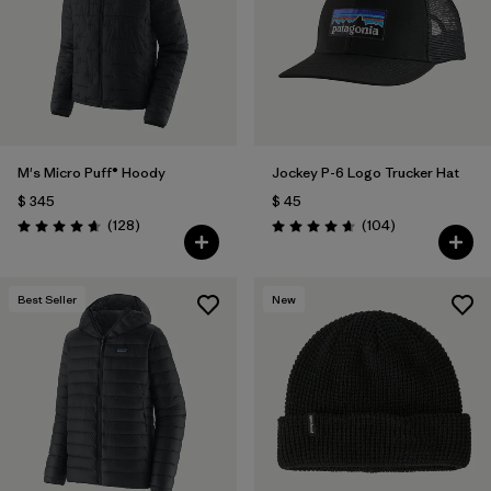
M's Micro Puff® Hoody
Jockey P-6 Logo Trucker Hat
$ 345
$ 45
Comentarios
Comentarios
(128
)
(104
)
Valoración: 4.6 / 5
Valoración: 4.7 / 5
Best Seller
New