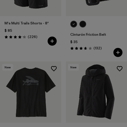
M's Multi Trails Shorts - 8"
$ 85
Cinturón Friction Belt
Comentarios
(226
)
Valoración: 4.2 / 5
$ 35
Comentarios
(132
)
Valoración: 3.7 / 5
New
New