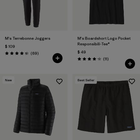
M's Terrebonne Joggers
M's Boardshort Logo Pocket
Responsibili-Tee®
$ 109
$ 49
Comentarios
(69
)
Valoración: 4.3 / 5
Comentarios
(11
)
Valoración: 4.2 / 5
New
Best Seller