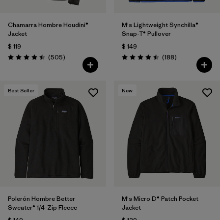
Chamarra Hombre Houdini®
M's Lightweight Synchilla®
Jacket
Snap-T® Pullover
$ 119
$ 149
Comentarios
Comentarios
(505
)
(188
)
Valoración: 4.5 / 5
Valoración: 4.5 / 5
Best Seller
New
Polerón Hombre Better
M's Micro D® Patch Pocket
Sweater® 1/4-Zip Fleece
Jacket