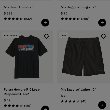
M's Down Sweater™
M's Baggies™ Longs - 7"
$ 289
$ 75
Comentarios
Comentarios
(532
)
(259
)
Valoración: 4.4 / 5
Valoración: 4.4 / 5
Best Seller
New
Polera Hombre P-6 Logo
M's Baggies™ Lights - 6"
Responsibili-Tee®
$ 79
$ 49
Comentarios
(41
)
Valoración: 4.1 / 5
Comentarios
(189
)
Valoración: 4.0 / 5