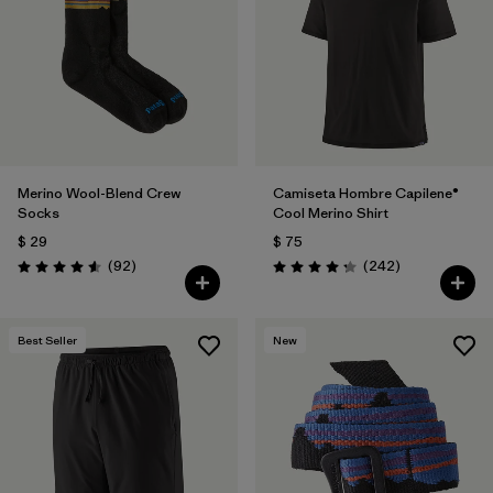
Merino Wool-Blend Crew
Camiseta Hombre Capilene®
Socks
Cool Merino Shirt
$ 29
$ 75
Comentarios
Comentarios
(92
)
(242
)
Valoración: 4.6 / 5
Valoración: 4.3 / 5
Best Seller
New