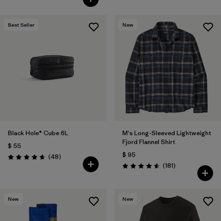
Best Seller
New
Black Hole® Cube 6L
M's Long-Sleeved Lightweight
Fjord Flannel Shirt
$ 55
$ 95
Comentarios
(48
)
Valoración: 4.7 / 5
Comentarios
(181
)
Valoración: 4.6 / 5
New
New