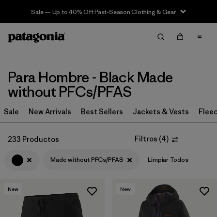
Sale — Up to 40% Off Past-Season Clothing & Gear
Filter & Sort
Limpiar Todos
In-Store Pickup
Selecciona una tienda
Para Hombre - Black Made
Ordenar Por
without PFCs/PFAS
Filtrar por
Category
Sale
New Arrivals
Best Sellers
Jackets & Vests
Flee
Filtrar por
Price
Filtros
(
4
)
233 Productos
Filtrar por
Size
Made without PFCs/PFAS
Limpiar Todos
Filtrar por
Fit
New
New
Filtrar por
Color
1