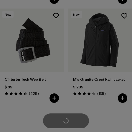
New
New
Cinturón Tech Web Belt
M's Granite Crest Rain Jacket
$ 39
$ 289
Comentarios
Comentarios
(225
)
(135
)
Valoración: 4.3 / 5
Valoración: 4.2 / 5
Cargar Más