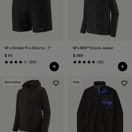
Filtrar por
Features
1
Filtrar por
Materials & Fabric
M's Strider Pro Shorts - 7"
M's M10® Storm Jacket
$ 95
$ 389
Comentarios
Comentarios
(59
)
(19
)
Valoración: 3.8 / 5
Valoración: 4.7 / 5
Best Seller
New