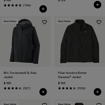
$ 149
$ 129
Comentarios
(794
)
Valoración: 4.7 / 5
Best Seller
Best Seller
M's Torrentshell 3L Rain
Polar Hombre Better
Jacket
Sweater® Jacket
$ 189
$ 169
Comentarios
Comentarios
(337
)
(1109
)
Valoración: 4.4 / 5
Valoración: 4.4 / 5
Best Seller
Best Seller