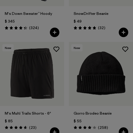
M's Down Sweater™ Hoody
SnowDrifter Beanie
$ 345
$ 49
Comentarios
Comentarios
(324
)
(32
)
Valoración: 4.4 / 5
Valoración: 4.8 / 5
New
New
M's Multi Trails Shorts - 6"
Gorro Brodeo Beanie
$ 85
$ 55
Comentarios
Comentarios
(23
)
(258
)
Valoración: 4.6 / 5
Valoración: 4.1 / 5