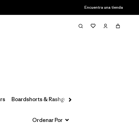
Encuentra una tienda
Filter & Sort
rs
Boardshorts & Rashguards
Hats & Accessories