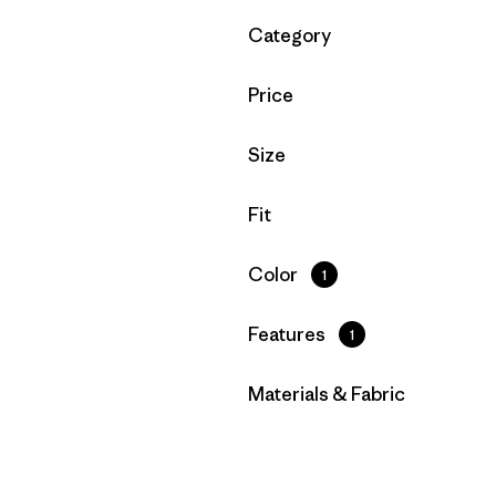
Filtrar por
Category
Filtrar por
Price
Filtrar por
Size
Filtrar por
Fit
Filtrar por
Color
1
Filtrar por
Features
1
Filtrar por
Materials & Fabric