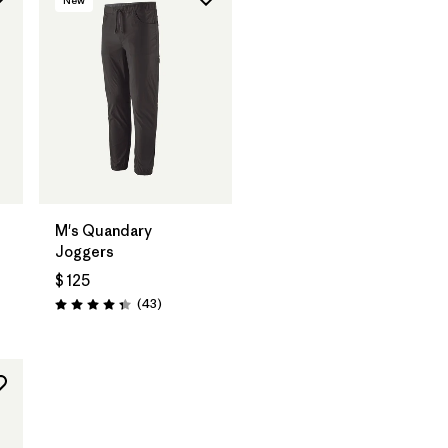
M's Quandary
Joggers
$ 125
rios
Comentarios
(43
)
Valoración: 4.4 / 5