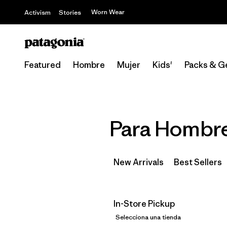
Worn Wear
Activism
Stories
Featured
Hombre
Mujer
Kids'
Packs & G
Para Hombre
New Arrivals
Best Sellers
In-Store Pickup
Selecciona una tienda