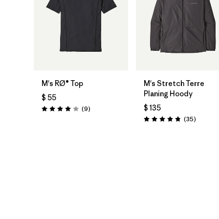
M's RØ® Top
M's Stretch Terre
Planing Hoody
$ 55
$ 135
Comentarios
(9
)
Valoración: 4.0 / 5
Comenta
(35
)
Valoración: 4.8 / 5