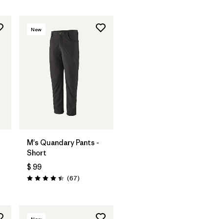
New
M's Quandary Pants -
Short
$ 99
arios
Comentarios
(67
)
Valoración: 4.4 / 5
New