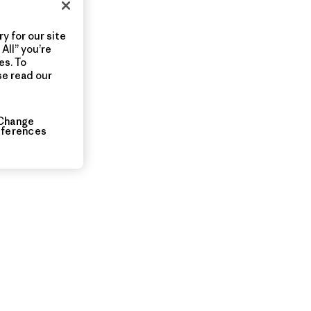
y for our site
All” you’re
es. To
se read our
Change
eferences