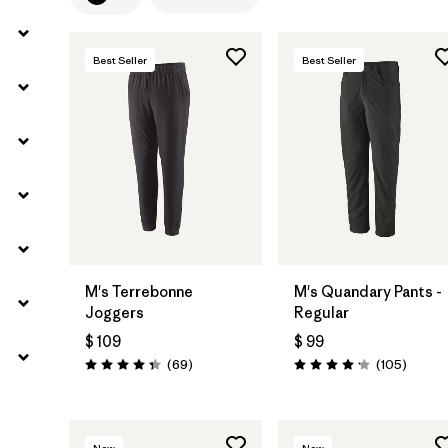
Filtrar por
Materials & Fabric
Best Seller
Best Seller
M's Terrebonne
M's Quandary Pants -
Joggers
Regular
$ 109
$ 99
Comentarios
Coment
(69
)
(105
)
Valoración: 4.3 / 5
Valoración: 4.2 / 5
New
New