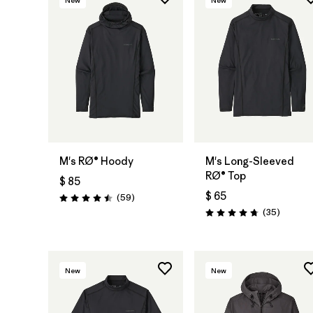
M's RØ® Hoody
M's Long-Sleeved
RØ® Top
$ 85
$ 65
Comentarios
(59
)
Valoración: 4.5 / 5
Comenta
(35
)
Valoración: 4.8 / 5
New
New