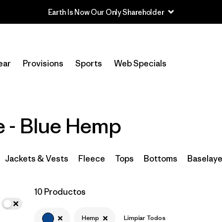
Earth Is Now Our Only Shareholder
In-Store Pickup
Selecciona una tienda
ear
Provisions
Sports
Web Specials
Filtrar por
Category
Filtrar por
Price
 - Blue Hemp
Filtrar por
Size
Jackets & Vests
Fleece
Tops
Bottoms
Baselaye
Filtrar por
Fit
10 Productos
Filtrar por
Color
1
Hemp
Limpiar Todos
Filtrar por
Features