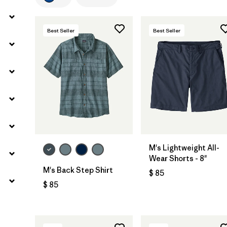
Filtrar por
Materials & Fabric
1
Best Seller
Best Seller
M's Lightweight All-
Wear Shorts - 8"
M's Back Step Shirt
$ 85
$ 85