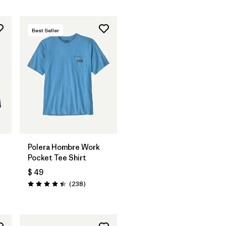
Best Seller
Polera Hombre Work
Pocket Tee Shirt
$ 49
Comentarios
(238
)
Valoración: 4.4 / 5