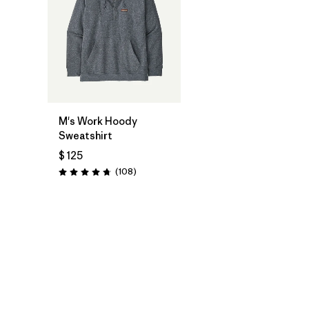
M's Work Hoody
Sweatshirt
$ 125
Comentarios
(108
)
Valoración: 4.8 / 5