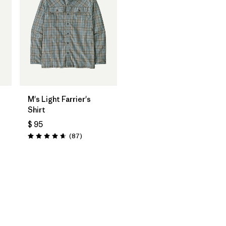
M's Light Farrier's
Shirt
$ 95
Comentarios
(87
)
Valoración: 4.6 / 5