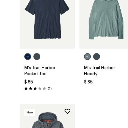
M's Trail Harbor
M's Trail Harbor
Pocket Tee
Hoody
$ 65
$ 85
Comentarios
(1
)
Valoración: 3.0 / 5
New