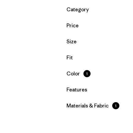
Filtrar por
Category
Filtrar por
Price
Filtrar por
Size
Filtrar por
Fit
Filtrar por
Color
1
Filtrar por
Features
Filtrar por
Materials & Fabric
1