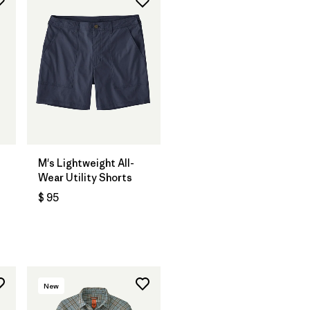
M's Lightweight All-
-
Wear Utility Shorts
$ 95
ios
New