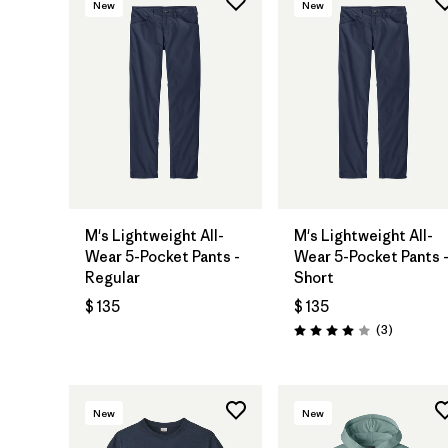
New
New
M's Lightweight All-
M's Lightweight All-
Wear 5-Pocket Pants -
Wear 5-Pocket Pants 
Regular
Short
$ 135
$ 135
Comentar
(3
)
Valoración: 4.0 / 5
New
New