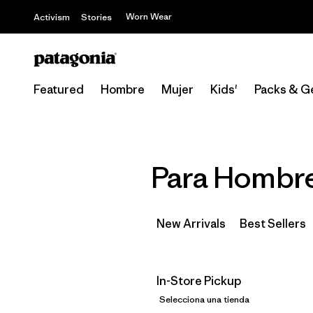
Worn Wear
Activism
Stories
Featured
Hombre
Mujer
Kids'
Packs & G
Para Hombre
New Arrivals
Best Sellers
In-Store Pickup
Selecciona una tienda