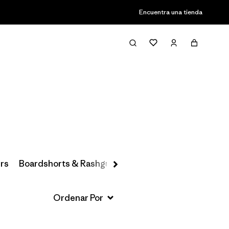
Encuentra una tienda
Filter & Sort
rs
Boardshorts & Rashguards
Hats & Accessories