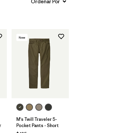
New
M's Twill Traveler 5-
r
Pocket Pants - Short