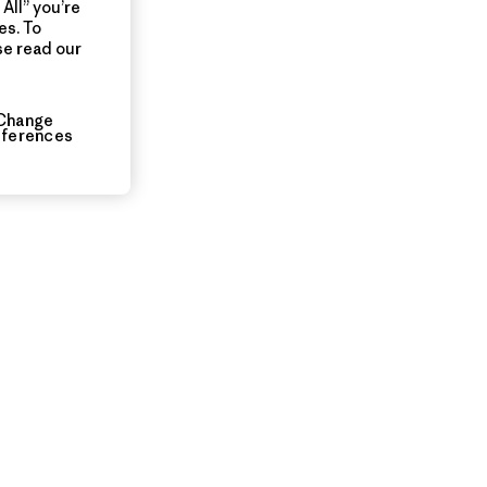
All” you’re
es. To
se read our
Change
eferences