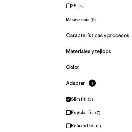
36
(5)
Mostrar todo (11)
Filtrar por
Características y procesos
Filtrar por
Materiales y tejidos
Filtrar por
Color
Filtrar por
Adaptar
1
Slim fit
(5)
Regular fit
(7)
Relaxed fit
(3)