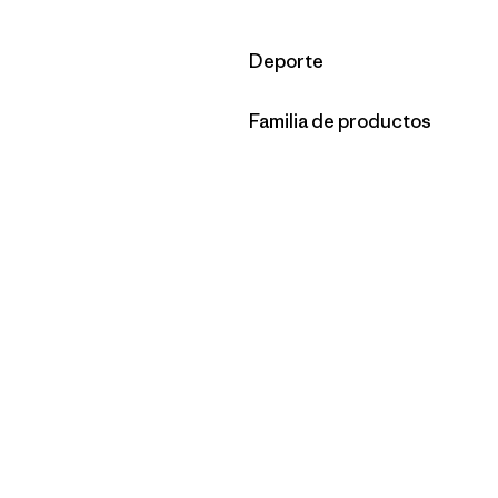
Filtrar por
Deporte
Filtrar por
Familia de productos