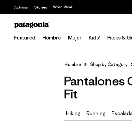
Worn Wear
Activism
Stories
Featured
Hombre
Mujer
Kids'
Packs & G
Hombre
Shop by Category
Pantalones C
Fit
Hiking
Running
Escalada