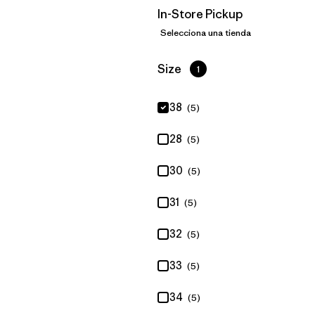
In-Store Pickup
Selecciona una tienda
Filtrar por
Size
1
38
(5)
28
(5)
30
(5)
31
(5)
32
(5)
33
(5)
34
(5)