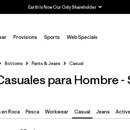
Earth Is Now Our Only Shareholder
In-Store Pickup
Selecciona una tienda
ear
Provisions
Sports
Web Specials
Filtrar por
Size
1
Bottoms
Pants & Jeans
Casual
38
(5)
asuales para Hombre - S
28
(5)
30
(5)
31
(5)
 en Roca
Pesca
Workwear
Casual
Jeans
Active
32
(5)