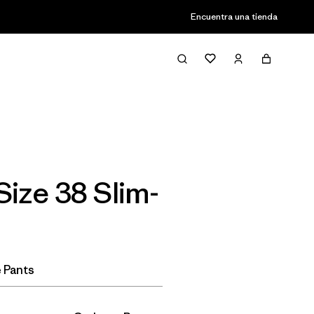
Encuentra una tienda
Filter & Sort
ize 38 Slim-
 Pants