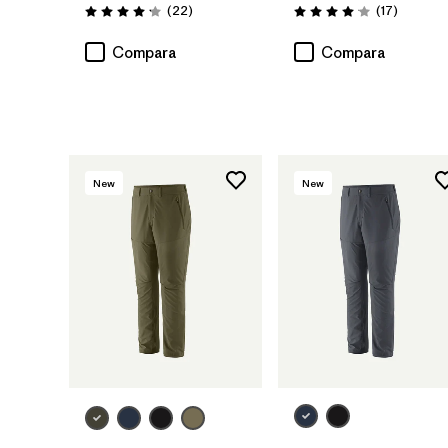
Comentarios
Comenta
(22
)
(17
)
Valoración: 4.2 / 5
Valoración: 4.1 / 5
Compara
Compara
New
New