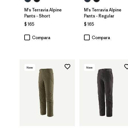
M's Terravia Alpine
M's Terravia Alpine
Pants - Short
Pants - Regular
$ 165
$ 165
Compara
Compara
New
New