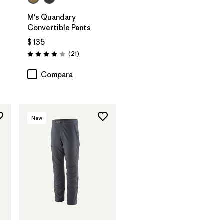
M's Quandary
Convertible Pants
$ 135
Comentarios
(21
)
Valoración: 3.9 / 5
Compara
New