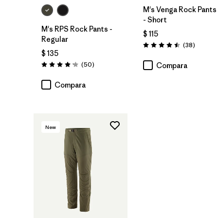
M's Venga Rock Pants
- Short
M's RPS Rock Pants -
$ 115
Regular
Comenta
(38
)
Valoración: 4.5 / 5
$ 135
Comentarios
(50
)
Compara
Valoración: 4.2 / 5
Compara
New