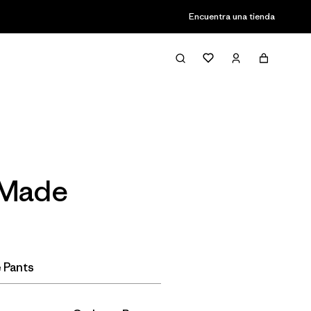
Encuentra una tienda
Filter & Sort
 Made
 Pants