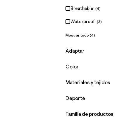
Breathable
(4)
Waterproof
(3)
Mostrar todo (4)
Filtrar por
Adaptar
Filtrar por
Color
Filtrar por
Materiales y tejidos
Filtrar por
Deporte
Filtrar por
Familia de productos