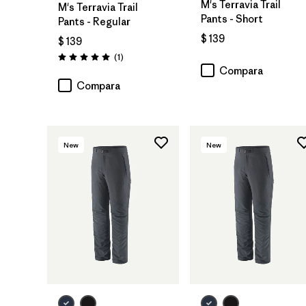
M's Terravia Trail
M's Terravia Trail
Pants - Short
Pants - Regular
$ 139
$ 139
Comentarios
(1
)
Valoración: 5.0 / 5
Compara
Compara
New
New