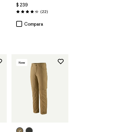
$ 239
Comentarios
(22
)
Valoración: 4.3 / 5
Compara
New