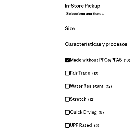
In-Store Pickup
Selecciona una tienda
Filtrar por
Size
Filtrar por
Características y procesos
Made without PFCs/PFAS
(16
Fair Trade
(13)
Water Resistant
(12)
Stretch
(12)
Quick Drying
(5)
UPF Rated
(5)