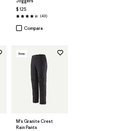
Joggers
rios
$ 125
Comentarios
(43
)
Valoración: 4.4 / 5
Compara
New
M's Granite Crest
Rain Pants