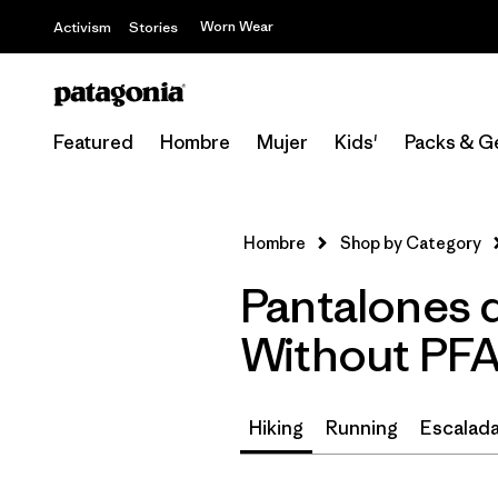
Worn Wear
Activism
Stories
Featured
Hombre
Mujer
Kids'
Packs & G
Hombre
Shop by Category
Pantalones 
Without PF
Hiking
Running
Escalada