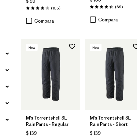
$ 99
Filtrar por
Familia de productos
Comenta
(69
)
Comentarios
(105
)
Valoración: 4.3 / 5
Valoración: 4.2 / 5
Compara
Compara
New
New
M's Torrentshell 3L
M's Torrentshell 3L
Rain Pants - Regular
Rain Pants - Short
$ 139
$ 139