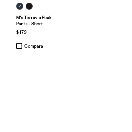
M's Terravia Peak
Pants - Short
rios
$ 179
Compara