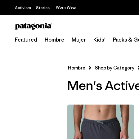
Worn Wear
Activism
Stories
Featured
Hombre
Mujer
Kids'
Packs & G
Hombre
Shop by Category
Men's Active