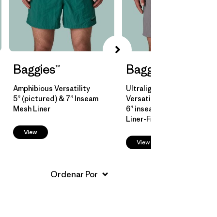
Baggies™
Baggies™ Lights
Amphibious Versatility
Ultralight Amphibious
5” (pictured) & 7” Inseam
Versatility
Mesh Liner
6” inseam
Liner-Free
View
View