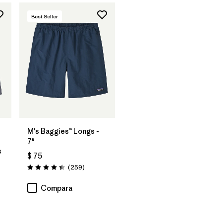
Best Seller
M's Baggies™ Longs -
7"
s
$ 75
Comentarios
(259
)
Valoración: 4.4 / 5
rios
Compara