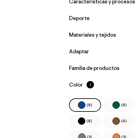
Filtrar por
Características y procesos
Filtrar por
Deporte
Filtrar por
Materiales y tejidos
Filtrar por
Adaptar
Filtrar por
Familia de productos
Filtrar por
Color
1
(9)
(9)
(8)
(4)
(3)
(3)