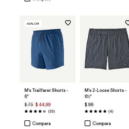
40
% Off
M's Trailfarer Shorts -
M's 2-Loose Shorts -
6"
6½"
$ 75
$ 44,99
$ 99
Comentarios
Comentar
(33
)
(4
)
Valoración: 4.3 / 5
Valoración: 5.0 / 5
Compara
Compara