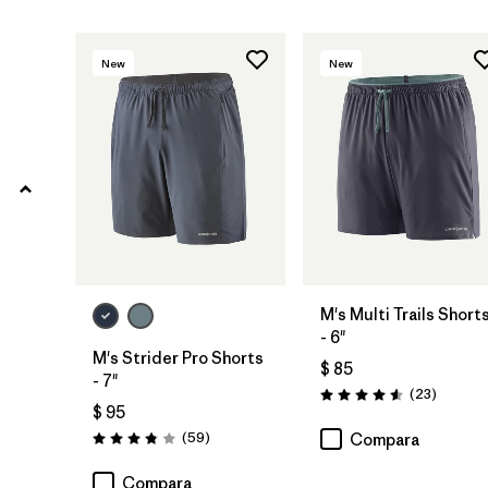
New
New
M's Multi Trails Short
- 6"
M's Strider Pro Shorts
$ 85
- 7"
Comenta
(23
)
Valoración: 4.6 / 5
$ 95
Comentarios
(59
)
Compara
Valoración: 3.8 / 5
Compara