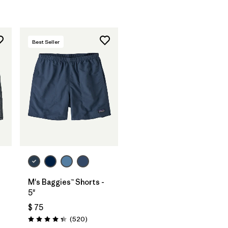
Best Seller
M's Baggies™ Shorts -
5"
ios
$ 75
Comentarios
(520
)
Valoración: 4.4 / 5