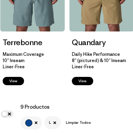
(9)
(9)
(8)
(4)
(3)
(3)
Terrebonne
Quandary
(2)
(1)
(1)
Maximum Coverage
Daily Hike Performance
10” Inseam
8” (pictured) & 10” Inseam
(1)
Liner-Free
Liner-Free
View
View
Filtrar por
Size
1
L
(9)
9 Productos
M
(10)
L
Limpiar Todos
XS
(10)