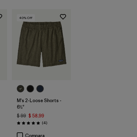
40
% Off
M's 2-Loose Shorts -
6½"
$ 99
$ 58,99
rios
Comentarios
(4
)
Valoración: 5.0 / 5
Compara