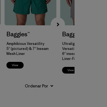
Baggies™
Baggies™ Lights
Amphibious Versatility
Ultralight Amphibious
5” (pictured) & 7” Inseam
Versatility
Mesh Liner
6” inseam
Liner-Free
View
View