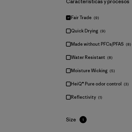
Filtrar por
Características y procesos
Fair Trade
(9)
Quick Drying
(9)
Made without PFCs/PFAS
(8)
Water Resistant
(8)
Moisture Wicking
(5)
HeiQ® Pure odor control
(3)
Reflectivity
(1)
Filtrar por
Size
1