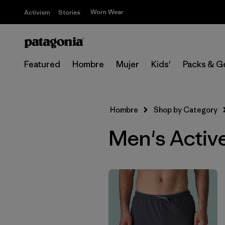
Worn Wear
Activism
Stories
Featured
Hombre
Mujer
Kids'
Packs & G
Hombre
Shop by Category
Men's Active