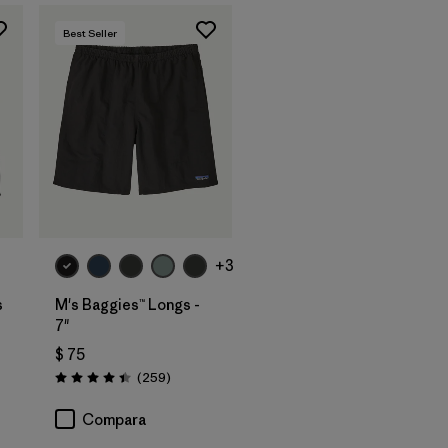
Best Seller
+3
s
M's Baggies™ Longs -
7"
$ 75
rios
Comentarios
(259
)
Valoración: 4.4 / 5
Compara