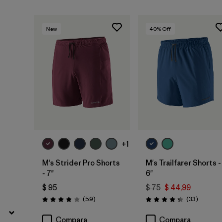
New
40
% Off
+1
M's Strider Pro Shorts
M's Trailfarer Shorts -
- 7"
6"
$ 95
$ 75
$ 44,99
Comentarios
Comenta
(59
)
(33
)
Valoración: 3.8 / 5
Valoración: 4.3 / 5
Compara
Compara