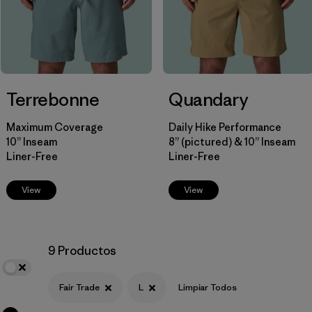
HeiQ® Pure odor control
(3)
Reflectivity
(1)
Filtrar por
Size
1
Terrebonne
Quandary
Maximum Coverage
Daily Hike Performance
L
(9)
10” Inseam
8” (pictured) & 10” Inseam
Liner-Free
Liner-Free
XS
(11)
S
View
View
(11)
M
(10)
9 Productos
XL
(10)
XXL
(8)
Fair Trade
L
Limpiar Todos