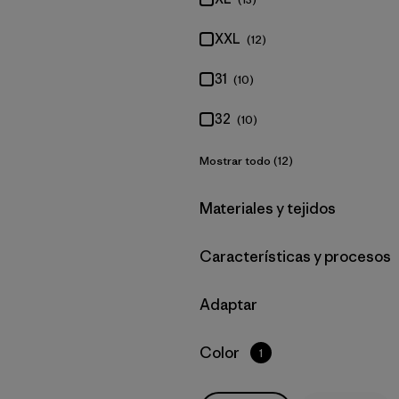
XXL
(12)
31
(10)
32
(10)
Mostrar todo (12)
Filtrar por
Materiales y tejidos
Filtrar por
Características y procesos
Filtrar por
Adaptar
Filtrar por
Color
1