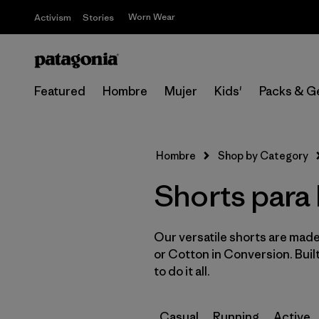
Worn Wear
Activism
Stories
Featured
Hombre
Mujer
Kids'
Packs & G
Hombre
Shop by Category
Shorts para
Our versatile shorts are made
or Cotton in Conversion. Buil
to do it all.
Casual
Running
Active