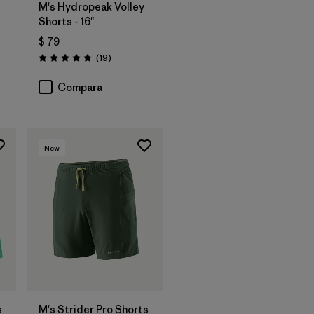
M's Hydropeak Volley
Shorts - 16"
rios
$ 79
Comentarios
(19
)
Valoración: 4.8 / 5
Compara
New
s
M's Strider Pro Shorts