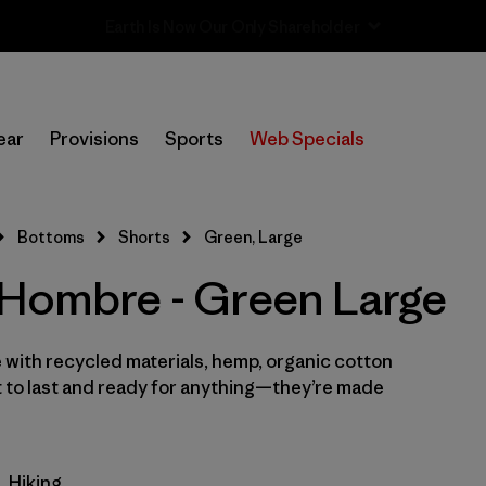
Sale — Up to 40% Off Past-Season Clothing & Gear
In-Store Pickup
Selecciona una tienda
ear
Provisions
Sports
Web Specials
Filtrar por
Categoría
Bottoms
Shorts
Green, Large
Filtrar por
Size
1
 Hombre - Green Large
L
(11)
S
 with recycled materials, hemp, organic cotton
(15)
t to last and ready for anything—they’re made
XS
(16)
M
(15)
Hiking