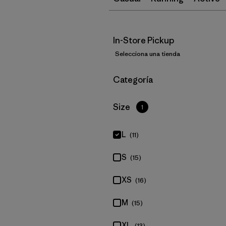
In-Store Pickup
Selecciona una tienda
Filtrar por
Categoría
Filtrar por
Size
1
L
(11)
S
(15)
XS
(16)
M
(15)
XL
(13)