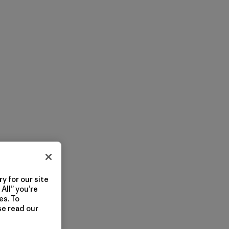
y for our site
All” you’re
es. To
se read our