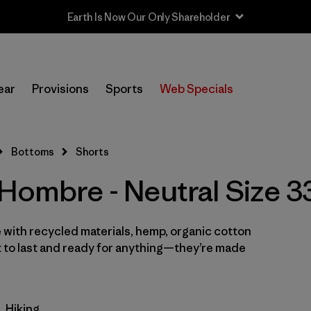
Earth Is Now Our Only Shareholder
In-Store Pickup
Selecciona una tienda
ear
Provisions
Sports
Web Specials
Filtrar por
Categoría
Bottoms
Shorts
Filtrar por
Size
1
Hombre - Neutral Size 3
33
(5)
28
 with recycled materials, hemp, organic cotton
(6)
t to last and ready for anything—they’re made
30
(6)
31
(6)
Hiking