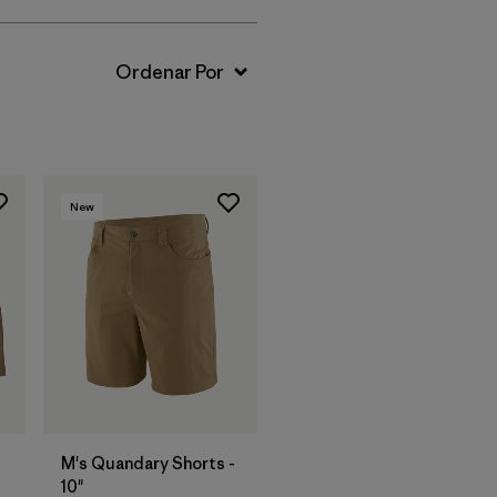
New
M's Quandary Shorts -
10"