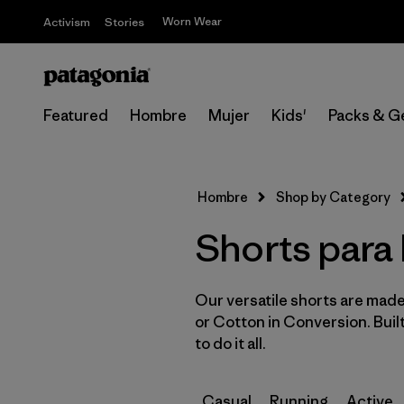
Worn Wear
Activism
Stories
Featured
Hombre
Mujer
Kids'
Packs & G
Hombre
Shop by Category
Shorts para 
Our versatile shorts are made
or Cotton in Conversion. Buil
to do it all.
Casual
Running
Active