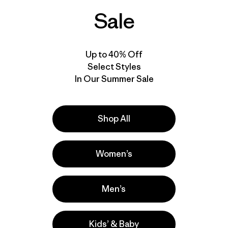
Sale
$ 89
$ 95
Comentarios
Coment
(33
)
(148
)
Valoración: 4.0 / 5
Valoración: 4.4 / 5
Compara
Compara
Up to 40% Off
Select Styles
In Our Summer Sale
Shop All
Women’s
Men’s
Kids’ & Baby