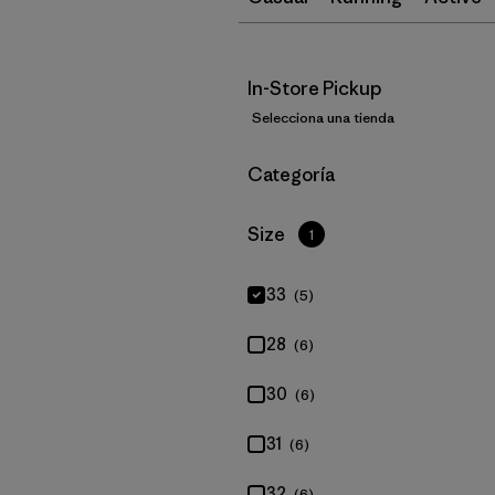
In-Store Pickup
Selecciona una tienda
Filtrar por
Categoría
Filtrar por
Size
1
33
(5)
28
(6)
30
(6)
31
(6)
32
(6)