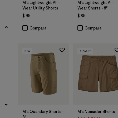
M's Lightweight All-
M's Lightweight All-
Wear Utility Shorts
Wear Shorts - 8"
$ 95
$ 85
Compara
Compara
New
40
% Off
M's Quandary Shorts -
M's Nomader Shorts
8"