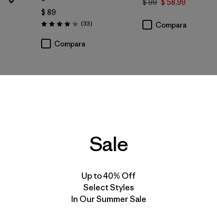
$ 99
$ 58,99
$ 89
Comentarios
(33
)
Compara
Valoración: 4.0 / 5
Compara
Best Seller
Sale
Up to 40% Off
Select Styles
In Our Summer Sale