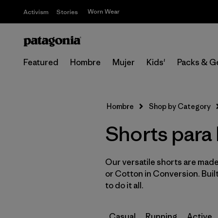
Worn Wear
Activism
Stories
Featured
Hombre
Mujer
Kids'
Packs & G
Hombre
Shop by Category
Shorts para 
Our versatile shorts are made
or Cotton in Conversion. Buil
to do it all.
Casual
Running
Active