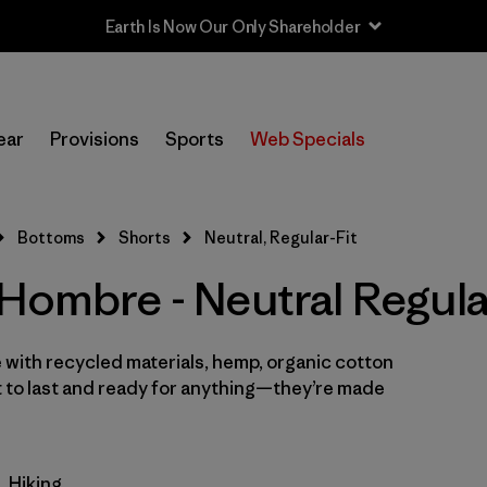
In-Store Pickup
Selecciona una tienda
ear
Provisions
Sports
Web Specials
Filtrar por
Categoría
Bottoms
Shorts
Neutral, Regular-Fit
Filtrar por
Size
Hombre - Neutral Regula
Filtrar por
Materiales y tejidos
 with recycled materials, hemp, organic cotton
Filtrar por
Características y procesos
t to last and ready for anything—they’re made
Filtrar por
Adaptar
1
Hiking
Regular fit
(8)