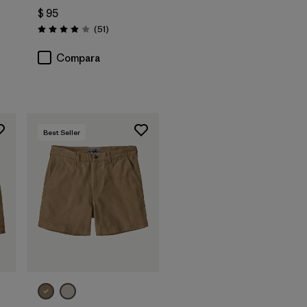
$ 95
Comentarios
(51
)
Valoración: 3.9 / 5
Compara
Best Seller