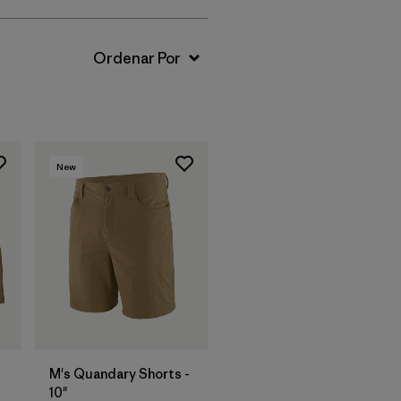
New
M's Quandary Shorts -
10"