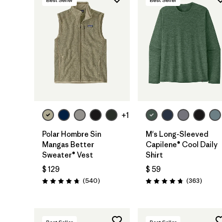
+1
Polar Hombre Sin
M's Long-Sleeved
Mangas Better
Capilene® Cool Daily
Sweater® Vest
Shirt
$ 129
$ 59
Comentarios
Coment
(540
)
(363
)
Valoración: 4.8 / 5
Valoración: 4.7 / 5