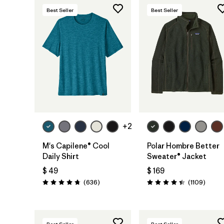
Best Seller
Best Seller
+2
M's Capilene® Cool
Polar Hombre Better
Daily Shirt
Sweater® Jacket
$ 49
$ 169
Comentarios
Coment
(636
)
(1109
)
Valoración: 4.7 / 5
Valoración: 4.4 / 5
Best Seller
Best Seller