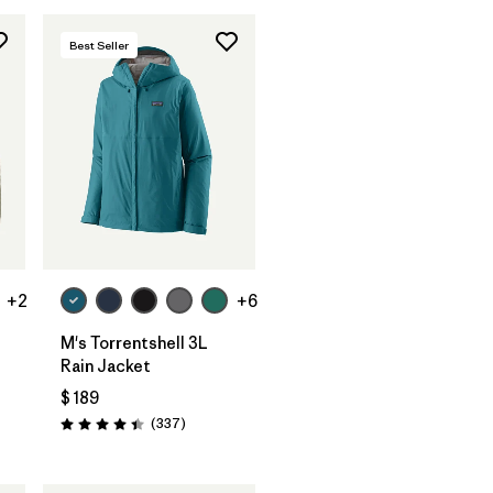
Best Seller
+2
+6
M's Torrentshell 3L
Rain Jacket
$ 189
Comentarios
(337
)
Valoración: 4.4 / 5