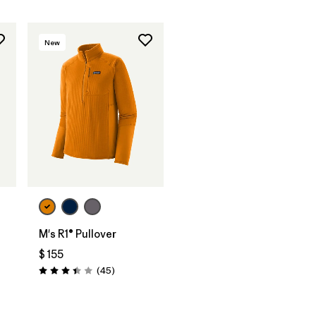
New
M's R1® Pullover
$ 155
Comentarios
(45
)
Valoración: 3.4 / 5
arios