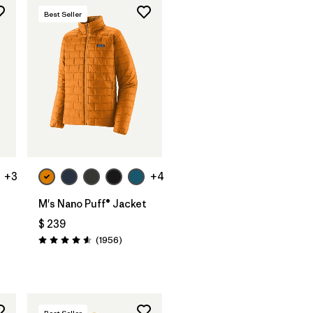
Best Seller
+3
+4
M's Nano Puff® Jacket
$ 239
Comentarios
(1956
)
Valoración: 4.6 / 5
arios
Best Seller