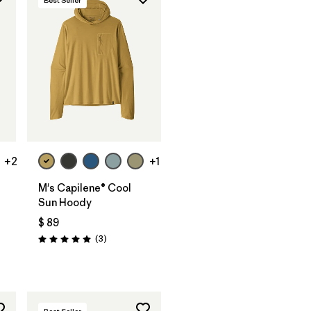
+2
+1
M's Capilene® Cool
Sun Hoody
$ 89
Comentarios
(3
)
Valoración: 5.0 / 5
arios