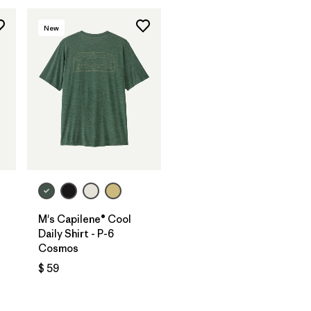
New
M's Capilene® Cool
Daily Shirt - P-6
Cosmos
$ 59