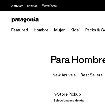
Worn Wear
Activism
Stories
Featured
Hombre
Mujer
Kids'
Packs & G
Para Hombre 
New Arrivals
Best Sellers
In-Store Pickup
Selecciona una tienda