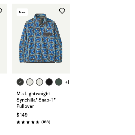
New
+1
M's Lightweight
Synchilla® Snap-T®
Pullover
$ 149
arios
Comentarios
(188
)
Valoración: 4.5 / 5