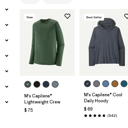
Filtrar por
Materials & Fabric
New
Best Seller
M's Capilene® Cool
M's Capilene®
Daily Hoody
Lightweight Crew
$ 69
$ 75
Coment
(542
)
Valoración: 4.8 / 5