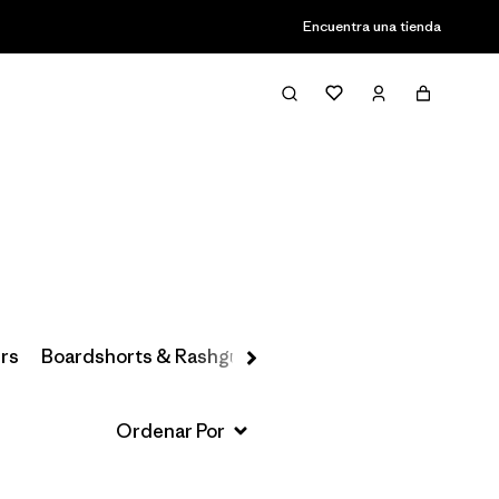
Encuentra una tienda
Filter & Sort
rs
Boardshorts & Rashguards
Hats & Accessories