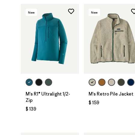
New
New
M's R1® Ultralight 1/2-
M's Retro Pile Jacket
Zip
$ 159
$ 139