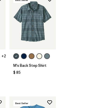
Best Seller
+2
M's Back Step Shirt
$ 85
arios
Best Seller