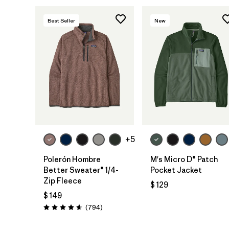
Best Seller
New
+5
Polerón Hombre
M's Micro D® Patch
Better Sweater® 1/4-
Pocket Jacket
Zip Fleece
$ 129
$ 149
Comentarios
(794
)
Valoración: 4.7 / 5