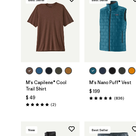
Best Seller
Best Seller
M's Capilene® Cool
M's Nano Puff® Vest
Trail Shirt
$ 199
$ 49
Coment
(836
)
Valoración: 4.7 / 5
Comentarios
(2
)
Valoración: 5.0 / 5
New
Best Seller