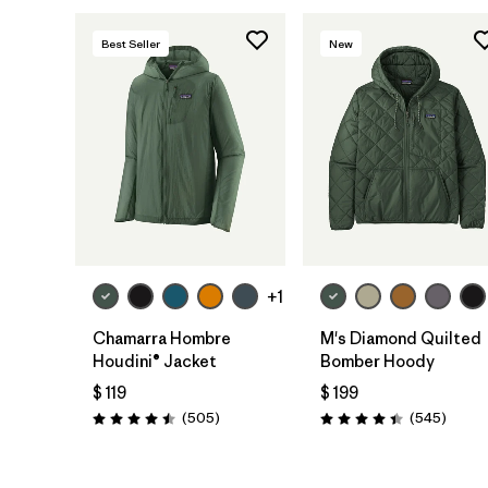
Best Seller
New
+1
Chamarra Hombre
M's Diamond Quilted
Houdini® Jacket
Bomber Hoody
$ 119
$ 199
Comentarios
Coment
(505
)
(545
)
Valoración: 4.5 / 5
Valoración: 4.4 / 5