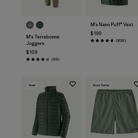
M's Nano Puff® Vest
$ 199
M's Terrebonne
Coment
(836
)
Valoración: 4.7 / 5
Joggers
$ 109
Comentarios
(69
)
Valoración: 4.3 / 5
New
Best Seller