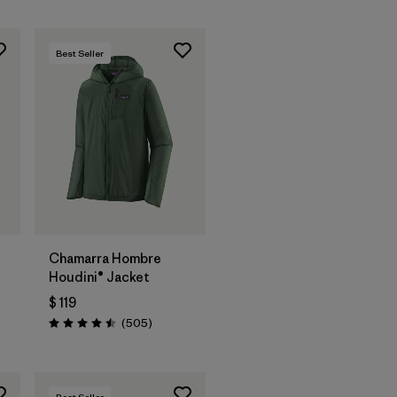
Best Seller
Chamarra Hombre
Houdini® Jacket
$ 119
Comentarios
(505
)
Valoración: 4.5 / 5
Best Seller