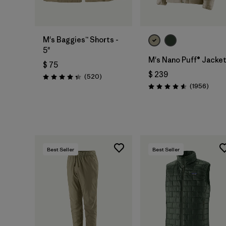
M's Baggies™ Shorts -
5"
M's Nano Puff® Jacke
$ 75
$ 239
Comentarios
(520
)
Valoración: 4.4 / 5
Comen
(1956
)
Valoración: 4.6 / 5
Best Seller
Best Seller