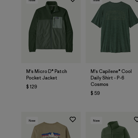
New
New
M's Micro D® Patch
M's Capilene® Cool
Pocket Jacket
Daily Shirt - P-6
Cosmos
$ 129
$ 59
New
New