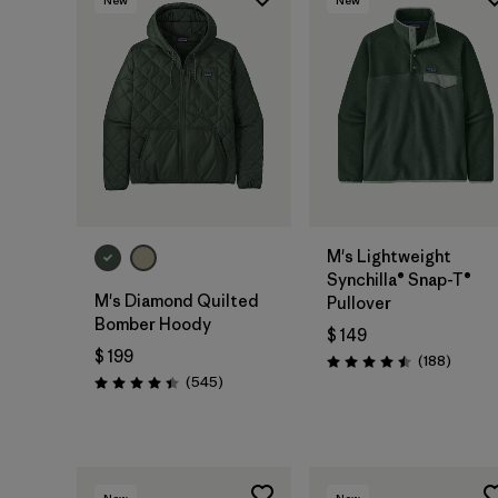
M's Lightweight
Synchilla® Snap-T®
M's Diamond Quilted
Pullover
Bomber Hoody
$ 149
$ 199
Coment
(188
)
Valoración: 4.5 / 5
Comentarios
(545
)
Valoración: 4.4 / 5