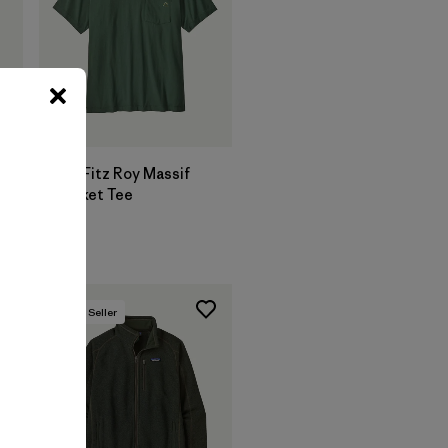
M's Fitz Roy Massif
Pocket Tee
$ 55
Best Seller