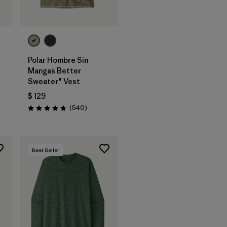
t
Polar Hombre Sin
Mangas Better
Sweater® Vest
tarios
$ 129
Comentarios
(540
)
Valoración: 4.8 / 5
Best Seller