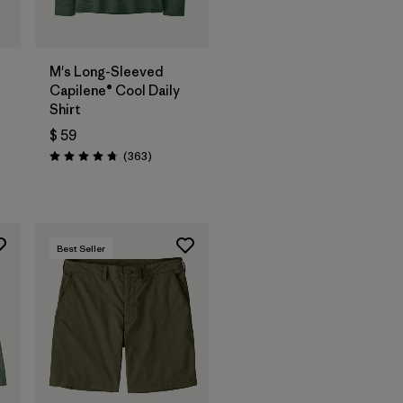
M's Long-Sleeved
Capilene® Cool Daily
Shirt
arios
$ 59
Comentarios
(363
)
Valoración: 4.7 / 5
Best Seller