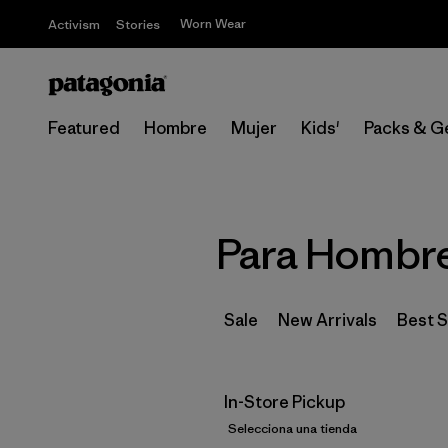
Worn Wear
Activism
Stories
Featured
Hombre
Mujer
Kids'
Packs & G
Para Hombre
Sale
New Arrivals
Best S
In-Store Pickup
Selecciona una tienda