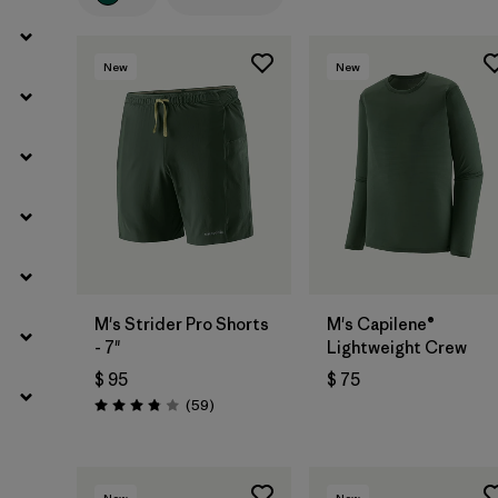
Filtrar por
Materials & Fabric
New
New
M's Strider Pro Shorts
M's Capilene®
- 7"
Lightweight Crew
$ 95
$ 75
Comentarios
(59
)
Valoración: 3.8 / 5
New
New