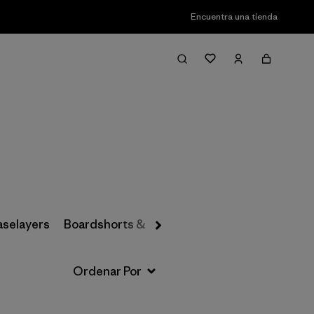
Encuentra una tienda
Filter & Sort
aselayers
Boardshorts & Rashguards
Hats & Accesso