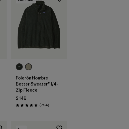
Polerón Hombre
Better Sweater® 1/4-
Zip Fleece
arios
$ 149
Comentarios
(794
)
Valoración: 4.7 / 5