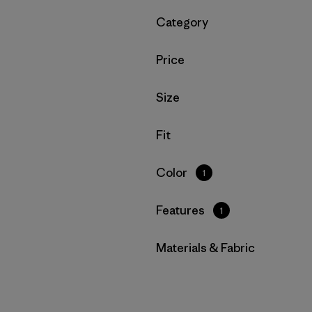
Filtrar por
Category
Filtrar por
Price
Filtrar por
Size
Filtrar por
Fit
Filtrar por
Color
1
Filtrar por
Features
1
Filtrar por
Materials & Fabric