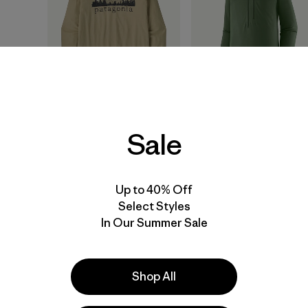
M's Long-Sleeved Fitz
M's R1® Ultralight 1/2-
Sale
Roy Foothills T-Shirt
Zip
$ 59
$ 139
Up to 40% Off
Select Styles
New
Best Seller
In Our Summer Sale
Shop All