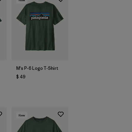
New
M's P-6 Logo T-Shirt
$ 49
New