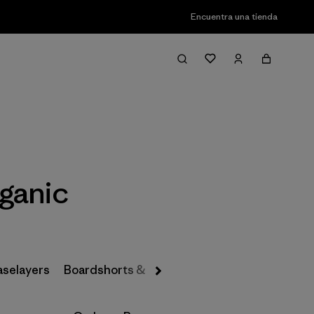
Encuentra una tienda
Filter & Sort
ganic
aselayers
Boardshorts & Rashguards
Hats & Accesso