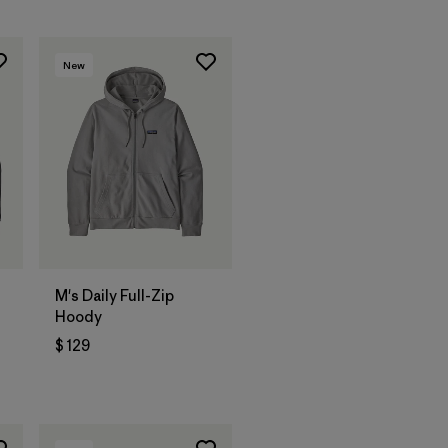
New
M's Daily Full-Zip
Hoody
$ 129
ios