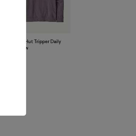
M's Hut Tripper Daily
Crew
$ 99