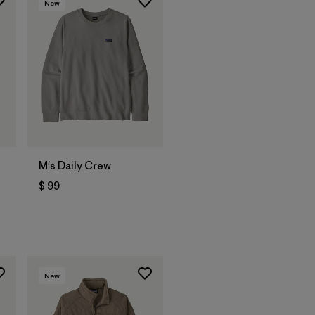
New
M's Daily Crew
$ 99
rios
New