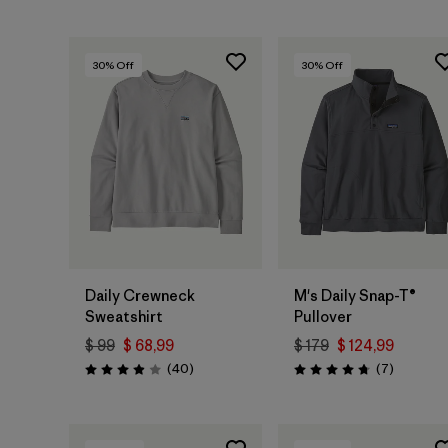
30
% Off
30
% Off
Daily Crewneck
M's Daily Snap-T®
Sweatshirt
Pullover
$ 99
$ 68,99
$ 179
$ 124,99
Comentarios
Comentar
(40
)
(7
)
Valoración: 4.0 / 5
Valoración: 4.7 / 5