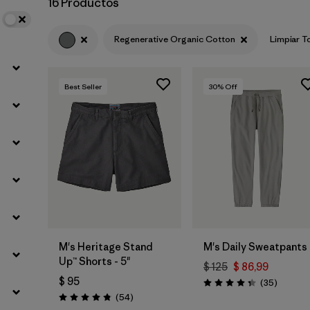
16 Productos
Filtrar por
Materials & Fabric
1
Regenerative Organic Cotton
Limpiar T
Best Seller
30
% Off
M's Heritage Stand
M's Daily Sweatpants
Up™ Shorts - 5"
$ 125
$ 86,99
$ 95
Comenta
(35
)
Valoración: 4.4 / 5
Comentarios
(54
)
Valoración: 4.8 / 5