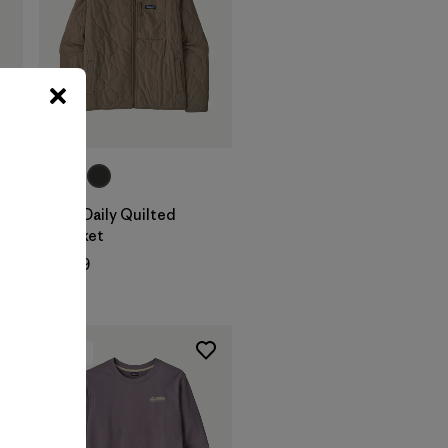
M's Daily Quilted
Jacket
$ 189
New