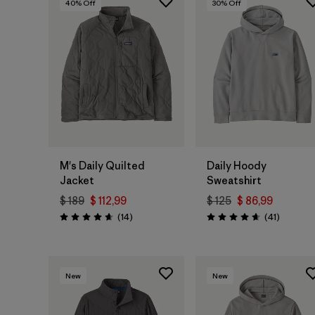
40
% Off
30
% Off
M's Daily Quilted
Daily Hoody
Jacket
Sweatshirt
$ 189
$ 112,99
$ 125
$ 86,99
Comentarios
Comenta
(14
)
(41
)
Valoración: 4.6 / 5
Valoración: 4.6 / 5
New
New