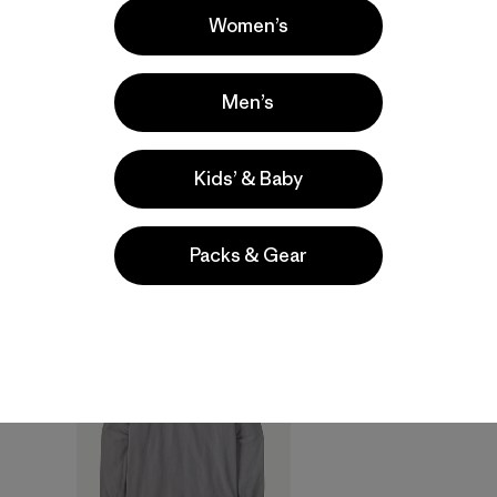
Women’s
Men’s
M's Long-Sleeved
M's Daily Quilted
Midweight Hut
Shirt Jacket
Kids’ & Baby
Tripper Skyline T-Shirt
$ 189
$ 79
Packs & Gear
New