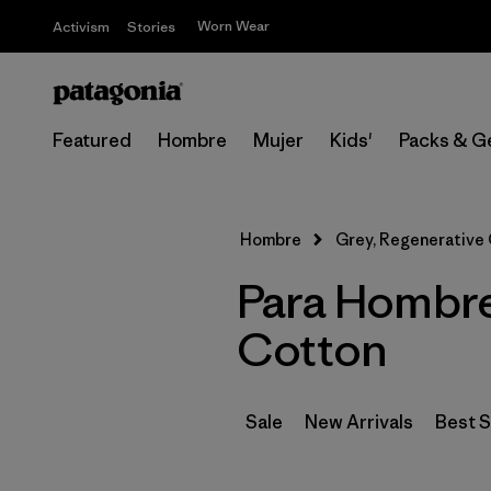
Worn Wear
Activism
Stories
Featured
Hombre
Mujer
Kids'
Packs & G
Hombre
Grey, Regenerative
Para Hombre
Cotton
Sale
New Arrivals
Best S