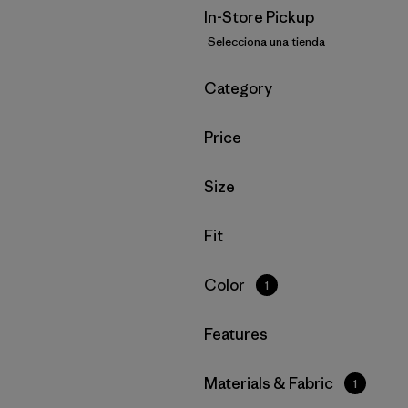
In-Store Pickup
Selecciona una tienda
Filtrar por
Category
Filtrar por
Price
Filtrar por
Size
Filtrar por
Fit
Filtrar por
Color
1
Filtrar por
Features
Filtrar por
Materials & Fabric
1