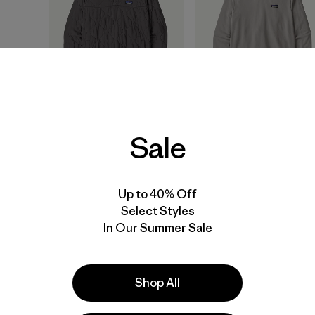
M's Daily Quilted
M's Daily Hoody
Sale
Snap-T® Pullover
$ 125
$ 169
Up to 40% Off
Select Styles
In Our Summer Sale
New
New
Shop All