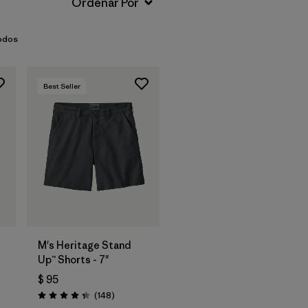
odos
Best Seller
M's Heritage Stand
Up™ Shorts - 7"
$ 95
rios
Comentarios
(148
)
Valoración: 4.4 / 5