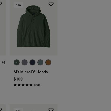
New
+1
M's Micro D® Hoody
$ 109
Comentarios
(23
)
Valoración: 4.7 / 5
arios
New