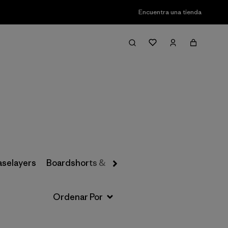
Encuentra una tienda
Filter & Sort
aselayers
Boardshorts & Rashguards
Hats & Accesso