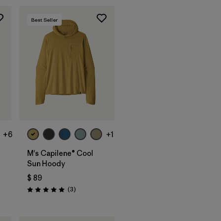
Best Seller
+6
+1
M's Capilene® Cool
Sun Hoody
$ 89
arios
Comentarios
(3
)
Valoración: 5.0 / 5