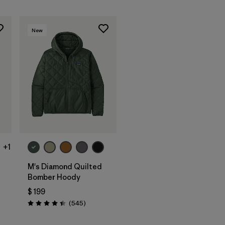
New
+1
M's Diamond Quilted
Bomber Hoody
$ 199
arios
Comentarios
(545
)
Valoración: 4.4 / 5