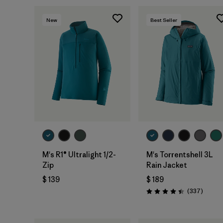
New
Best Seller
M's R1® Ultralight 1/2-
M's Torrentshell 3L
Zip
Rain Jacket
$ 139
$ 189
Coment
(337
)
Valoración: 4.4 / 5