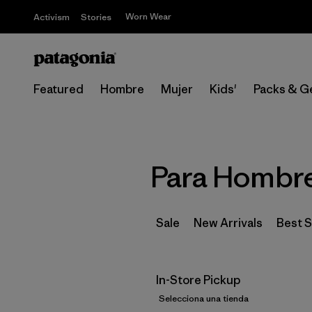
Worn Wear
Activism
Stories
Featured
Hombre
Mujer
Kids'
Packs & G
Para Hombr
Sale
New Arrivals
Best S
In-Store Pickup
Selecciona una tienda