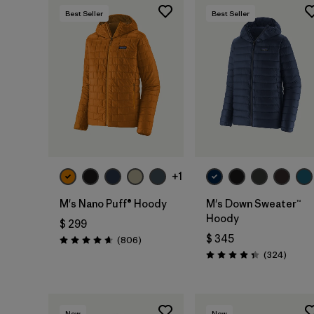
Best Seller
Best Seller
+1
M's Nano Puff® Hoody
M's Down Sweater™
Hoody
$ 299
$ 345
Comentarios
(806
)
Valoración: 4.6 / 5
Coment
(324
)
Valoración: 4.4 / 5
New
New