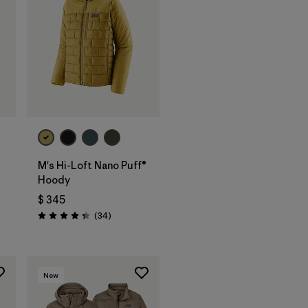
M's Hi-Loft Nano Puff®
Hoody
$ 345
Comentarios
(34
)
Valoración: 4.3 / 5
New