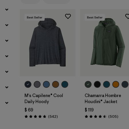
Filtrar por
Materials & Fabric
Best Seller
Best Seller
M's Capilene® Cool
Chamarra Hombre
Daily Hoody
Houdini® Jacket
$ 69
$ 119
Comentarios
Coment
(542
)
(505
)
Valoración: 4.8 / 5
Valoración: 4.5 / 5