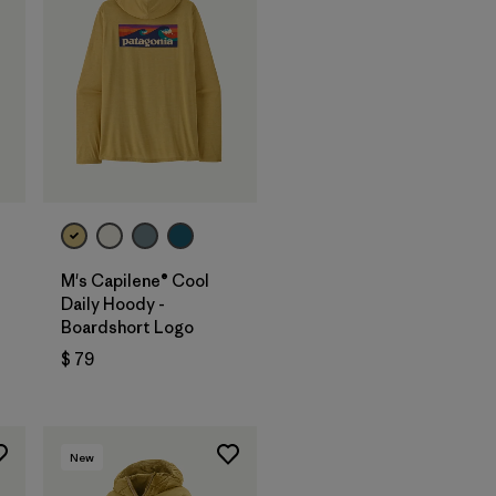
M's Capilene® Cool
Daily Hoody -
Boardshort Logo
$ 79
New