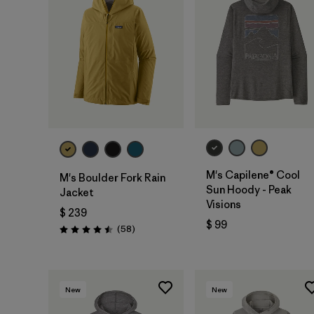
M's Capilene® Cool
M's Boulder Fork Rain
Sun Hoody - Peak
Jacket
Visions
$ 239
$ 99
Comentarios
(58
)
Valoración: 4.5 / 5
New
New