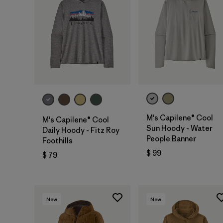
M's Capilene® Cool
M's Capilene® Cool
Sun Hoody - Water
Daily Hoody - Fitz Roy
People Banner
Foothills
$ 99
$ 79
New
New