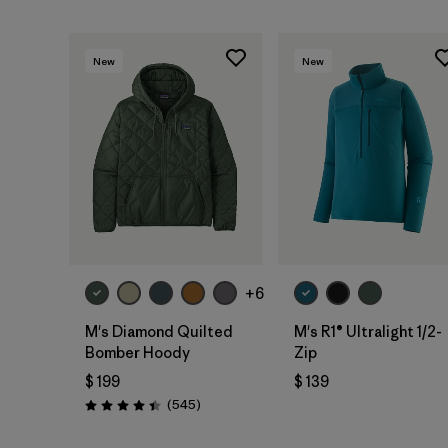
New
New
+6
M's Diamond Quilted
M's R1® Ultralight 1/2-
Bomber Hoody
Zip
$ 199
$ 139
Comentarios
(545
)
Valoración: 4.4 / 5