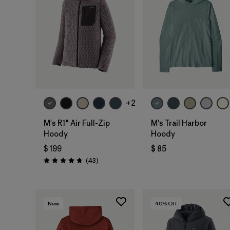
+2
M's R1® Air Full-Zip
M's Trail Harbor
Hoody
Hoody
$ 199
$ 85
Comentarios
(43
)
Valoración: 4.7 / 5
New
40
% Off