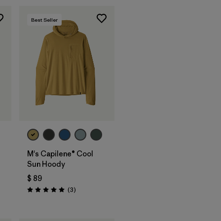
Best Seller
M's Capilene® Cool
Sun Hoody
$ 89
arios
Comentarios
(3
)
Valoración: 5.0 / 5