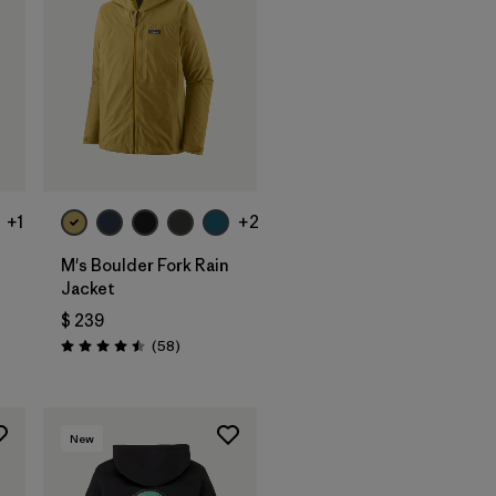
+1
+2
M's Boulder Fork Rain
Jacket
$ 239
Comentarios
(58
)
Valoración: 4.5 / 5
New