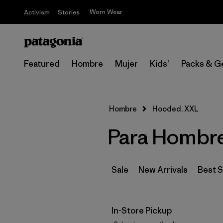
Worn Wear
Activism
Stories
Featured
Hombre
Mujer
Kids'
Packs & G
Hombre
Hooded, XXL
Para Hombr
Sale
New Arrivals
Best S
In-Store Pickup