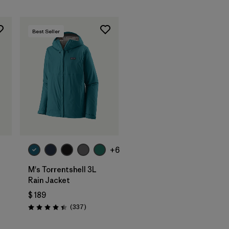
Best Seller
+6
M's Torrentshell 3L
Rain Jacket
$ 189
Comentarios
(337
)
Valoración: 4.4 / 5