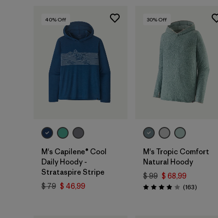
40
% Off
30
% Off
M's Capilene® Cool
M's Tropic Comfort
Daily Hoody -
Natural Hoody
Strataspire Stripe
$ 99
$ 68,99
$ 79
$ 46,99
Coment
(163
)
Valoración: 3.9 / 5