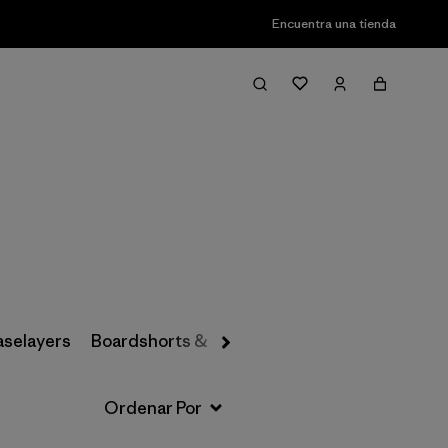
Encuentra una tienda
Filter & Sort
aselayers
Boardshorts & Rashguards
Hats & Accesso