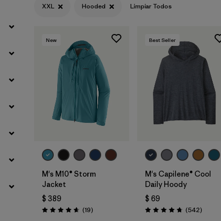
XXL
Hooded
Limpiar Todos
Filtrar por
Materials & Fabric
New
Best Seller
M's M10® Storm
M's Capilene® Cool
Jacket
Daily Hoody
$ 389
$ 69
Comentarios
Coment
(19
)
(542
)
Valoración: 4.7 / 5
Valoración: 4.8 / 5