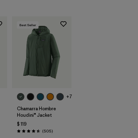
Best Seller
+7
Chamarra Hombre
Houdini® Jacket
$ 119
arios
Comentarios
(505
)
Valoración: 4.5 / 5