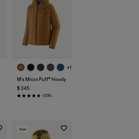
+1
M's Micro Puff® Hoody
$ 345
Comentarios
(128
)
Valoración: 4.6 / 5
os
New