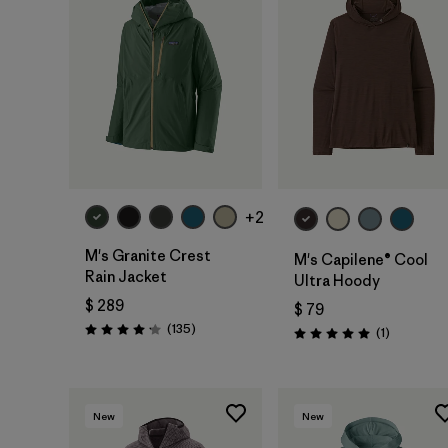
+2
M's Granite Crest
M's Capilene® Cool
Rain Jacket
Ultra Hoody
$ 289
$ 79
Comentarios
(135
)
Comentari
(1
)
Valoración: 4.2 / 5
Valoración: 5.0 / 5
New
New