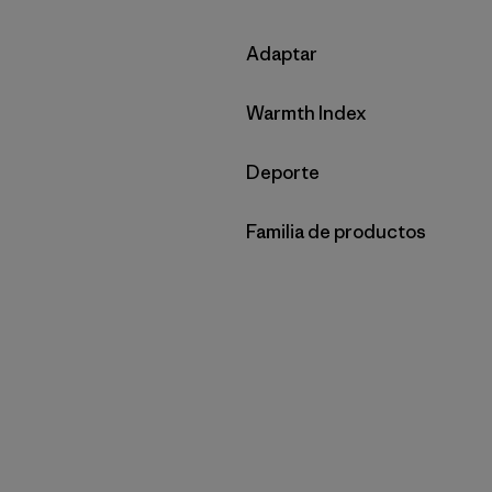
Filtrar por
Adaptar
Filtrar por
Warmth Index
Filtrar por
Deporte
Filtrar por
Familia de productos