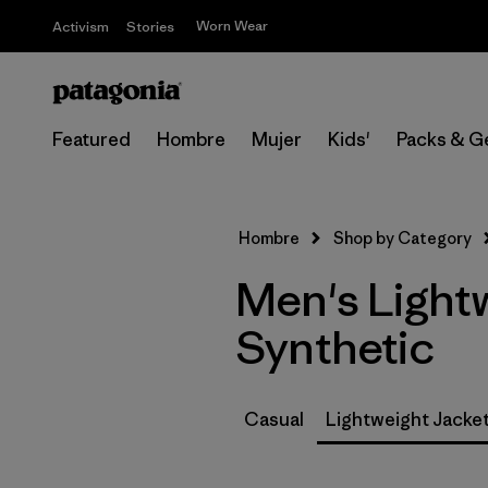
Worn Wear
Activism
Stories
Featured
Hombre
Mujer
Kids'
Packs & G
Hombre
Shop by Category
Men's Lightw
Synthetic
Casual
Lightweight Jacke