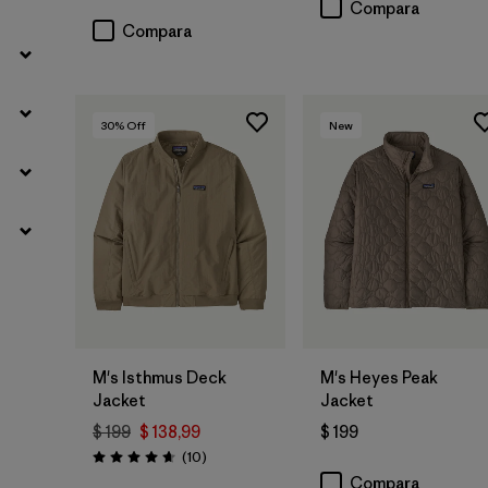
Compara
Compara
30
% Off
New
M's Isthmus Deck
M's Heyes Peak
Jacket
Jacket
$ 199
$ 138,99
$ 199
Comentarios
(10
)
Valoración: 4.7 / 5
Compara