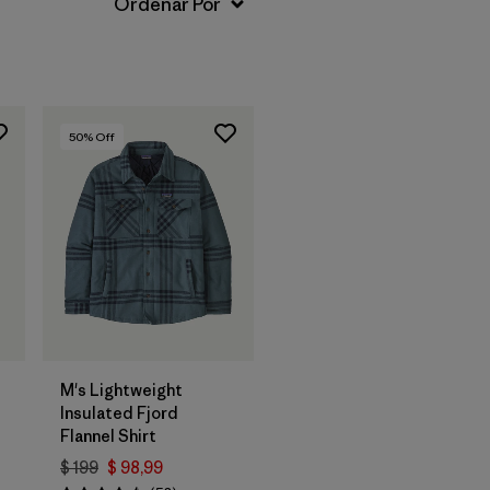
50
% Off
M's Lightweight
Insulated Fjord
Flannel Shirt
arios
$ 199
$ 98,99