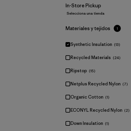
In-Store Pickup
Selecciona una tienda
Filtrar por
Materiales y tejidos
1
Synthetic Insulation
(13)
Recycled Materials
(24)
Ripstop
(15)
Netplus Recycled Nylon
(7)
Organic Cotton
(1)
ECONYL Recycled Nylon
(2)
Down Insulation
(1)