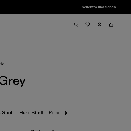
Encuentra una tienda
Filter & Sort
tic
 Grey
 Shell
Hard Shell
Polar
Insulated
Parkas y Abrigos