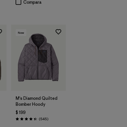
Compara
New
M's Diamond Quilted
Bomber Hoody
$ 199
Comentarios
(545
)
Valoración: 4.4 / 5