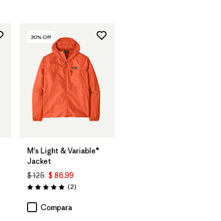
30
% Off
M's Light & Variable®
Jacket
$ 125
$ 86,99
Comentarios
(2
)
Valoración: 5.0 / 5
Compara