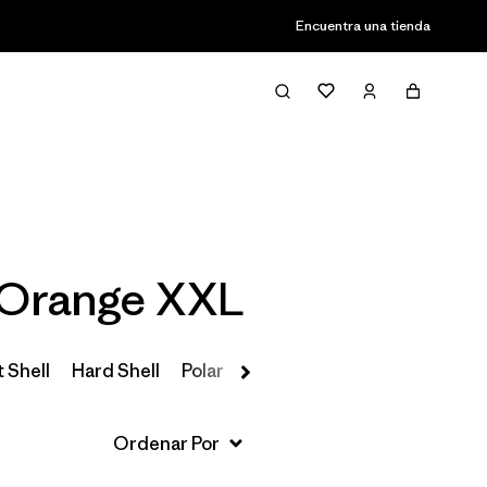
Encuentra una tienda
Filter & Sort
- Orange XXL
 Shell
Hard Shell
Polar
Insulated
Parkas y Abrigos