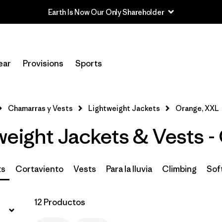
Filtrar por
Materiales y tejidos
ear
Provisions
Sports
Filtrar por
Características y procesos
Filtrar por
Size
1
Chamarras y Vests
Lightweight Jackets
Orange, XXL
weight Jackets & Vests 
XXL
(12)
M
(12)
ts
Cortaviento
Vests
Para la lluvia
Climbing
Soft
XL
(12)
L
(11)
12 Productos
S
(11)