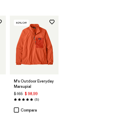
40
% Off
M's Outdoor Everyday
Marsupial
$ 165
$ 98,99
arios
Comentarios
(5
)
Valoración: 5.0 / 5
Compara