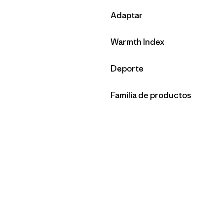
Filtrar por
Adaptar
Filtrar por
Warmth Index
Filtrar por
Deporte
Filtrar por
Familia de productos