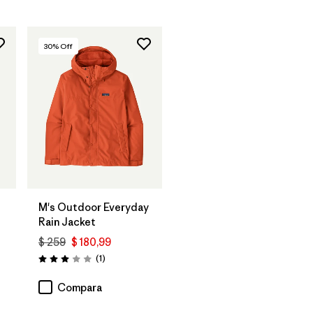
30
% Off
M's Outdoor Everyday
Rain Jacket
$ 259
$ 180,99
Comentarios
(1
)
Valoración: 3.0 / 5
arios
Compara