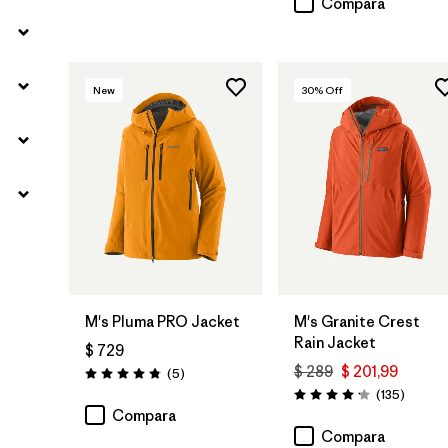
Compara
New
30
% Off
M's Pluma PRO Jacket
M's Granite Crest
Rain Jacket
$ 729
$ 289
$ 201,99
Comentarios
(5
)
Valoración: 4.8 / 5
Coment
(135
)
Valoración: 4.2 / 5
Compara
Compara