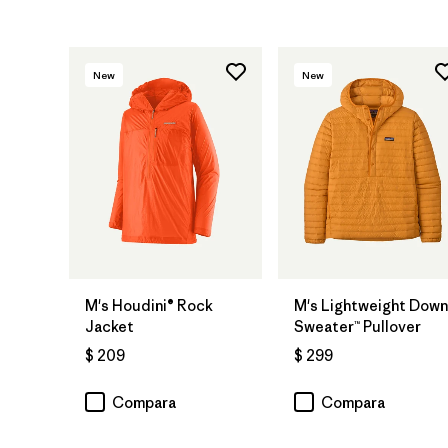
New
New
M's Houdini® Rock
M's Lightweight Down
Jacket
Sweater™ Pullover
$ 209
$ 299
Compara
Compara