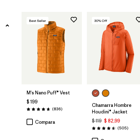
Filtrar por
Adaptar
Best Seller
30
% Off
Filtrar por
Warmth Index
Filtrar por
Deporte
Filtrar por
Familia de productos
M's Nano Puff® Vest
$ 199
Chamarra Hombre
Comentarios
(836
)
Valoración: 4.7 / 5
Houdini® Jacket
$ 119
$ 82,99
Compara
Coment
(505
)
Valoración: 4.5 / 5