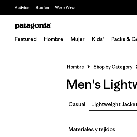
Worn Wear
Activism
Stories
Featured
Hombre
Mujer
Kids'
Packs & G
Hombre
Shop by Category
Men's Light
Casual
Lightweight Jacke
Filtrar por
Materiales y tejidos