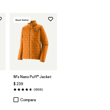
Best Seller
M's Nano Puff® Jacket
$ 239
arios
Comentarios
(1956
)
Valoración: 4.6 / 5
Compara