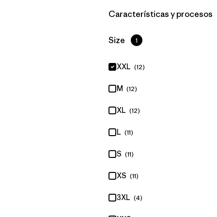
Filtrar por
Características y procesos
Filtrar por
Size
1
XXL
(12)
M
(12)
XL
(12)
L
(11)
S
(11)
XS
(11)
3XL
(4)