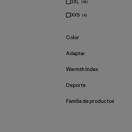
3XL
(18)
XXS
(4)
Filtrar por
Color
Filtrar por
Adaptar
Filtrar por
Warmth Index
Filtrar por
Deporte
Filtrar por
Familia de productos