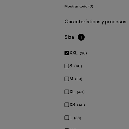
Mostrar todo (3)
Filtrar por
Características y procesos
Filtrar por
Size
1
XXL
(36)
S
(40)
M
(39)
XL
(40)
XS
(40)
L
(38)