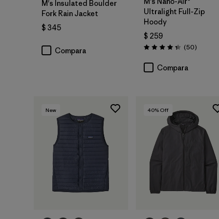
M's Nano-Air®
M's Insulated Boulder
Ultralight Full-Zip
Fork Rain Jacket
Hoody
$ 345
$ 259
Comenta
(50
)
Compara
Valoración: 4.3 / 5
Compara
New
40
% Off