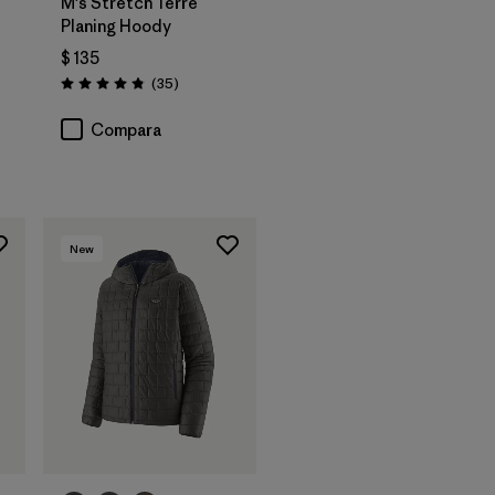
M's Stretch Terre
Planing Hoody
$ 135
Comentarios
(35
)
Valoración: 4.8 / 5
rios
Compara
New