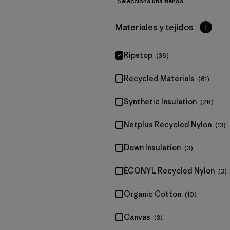
Selecciona una tienda
Filtrar por
Materiales y tejidos
1
Ripstop
(36)
Recycled Materials
(61)
Synthetic Insulation
(28)
Netplus Recycled Nylon
(13)
Down Insulation
(3)
ECONYL Recycled Nylon
(3)
Organic Cotton
(10)
Canvas
(3)