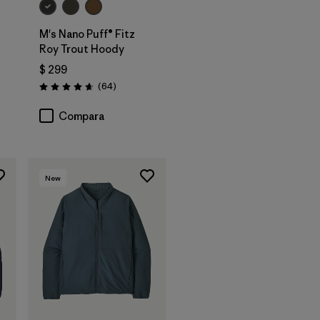
M's Nano Puff® Fitz
Roy Trout Hoody
$ 299
ios
Comentarios
(64
)
Valoración: 4.7 / 5
Compara
New