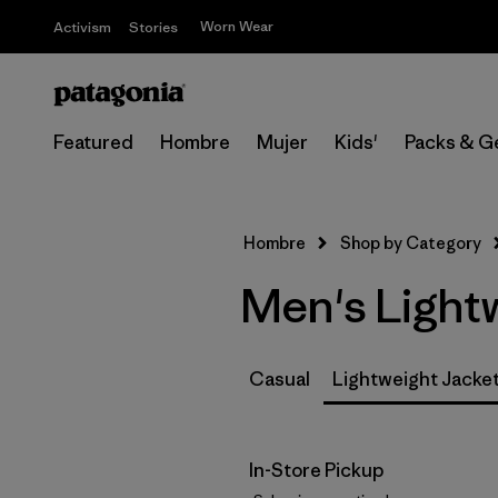
Worn Wear
Activism
Stories
Featured
Hombre
Mujer
Kids'
Packs & G
Hombre
Shop by Category
Men's Light
Casual
Lightweight Jacke
In-Store Pickup