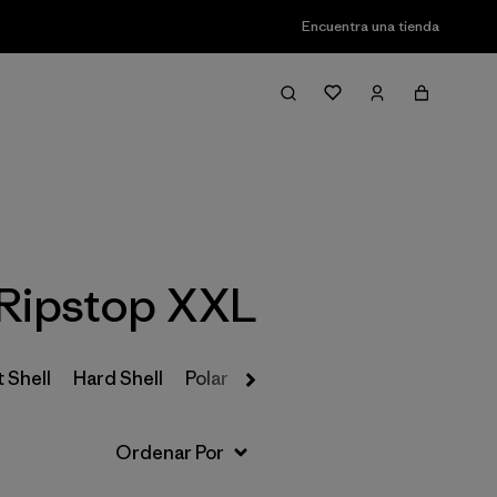
Encuentra una tienda
Filter & Sort
 Ripstop XXL
 Shell
Hard Shell
Polar
Insulated
Parkas y Abrigos