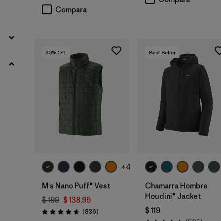
Compara
XS
(40)
L
(38)
30
% Off
Best Seller
3XL
(18)
XXS
(4)
Filtrar por
Color
Filtrar por
Adaptar
+4
Filtrar por
Warmth Index
M's Nano Puff® Vest
Chamarra Hombre
Houdini® Jacket
$ 199
$ 138,99
Filtrar por
Deporte
$ 119
Comentarios
(836
)
Valoración: 4.7 / 5