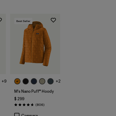
Best Seller
+9
+2
t
M's Nano Puff® Hoody
$ 299
tarios
Comentarios
(806
)
Valoración: 4.6 / 5
Compara