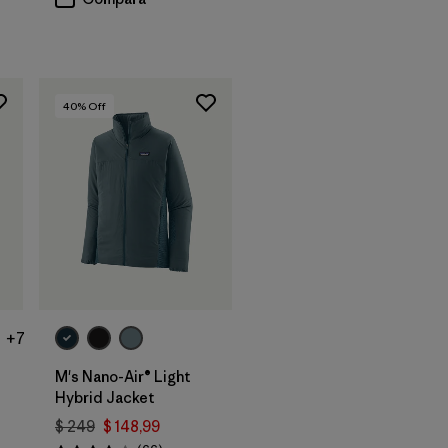
40
% Off
+7
M's Nano-Air® Light
Hybrid Jacket
$ 249
$ 148,99