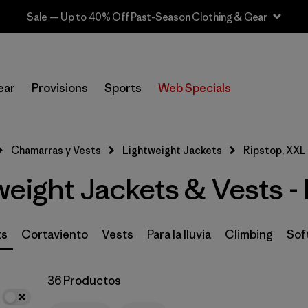
Sale — Up to 40% Off Past-Season Clothing & Gear
In-Store Pickup
Selecciona una tienda
ear
Provisions
Sports
Web Specials
Filtrar por
Materiales y tejidos
1
Chamarras y Vests
Lightweight Jackets
Ripstop, XXL
Ripstop
(36)
weight Jackets & Vests -
Recycled Materials
(61)
Synthetic Insulation
(28)
ts
Cortaviento
Vests
Para la lluvia
Climbing
Soft
Netplus Recycled Nylon
(13)
36 Productos
Down Insulation
(3)