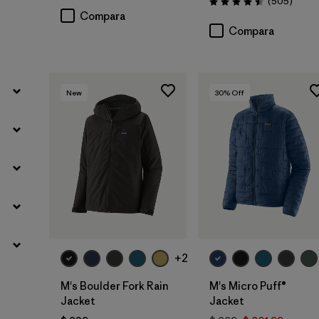
Coment
(505
)
Valoración: 4.5 / 5
Filtrar por
Familia de productos
Compara
Compara
New
30
% Off
+2
M's Boulder Fork Rain
M's Micro Puff®
Jacket
Jacket