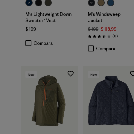
M's Lightweight Down
M's Windsweep
Sweater™ Vest
Jacket
$ 199
$ 199
$ 118,99
Comentar
(6
)
Valoración: 3.5 / 5
Compara
Compara
New
New