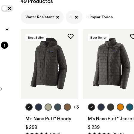
49 Productos
Hooded
(35)
Water Resistant
L
Limpiar Todos
Packable
(25)
Stretch
(27)
Best Seller
Best Seller
Breathable
1
(23)
Mostrar todo (10)
Filtrar por
Size
1
)
L
(49)
S
(49)
+3
M's Nano Puff® Hoody
M's Nano Puff® Jacke
M
(49)
$ 299
$ 239
XL
(49)
Comentarios
Comen