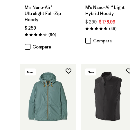
M's Nano-Air®
M's Nano-Air® Light
Ultralight Full-Zip
Hybrid Hoody
Hoody
$ 299
$ 178,99
$ 259
Comenta
(49
)
Valoración: 4.8 / 5
Comentarios
(50
)
Valoración: 4.3 / 5
Compara
Compara
New
New