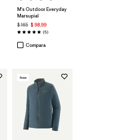
M's Outdoor Everyday
Marsupial
$ 165
$ 98,99
rios
Comentarios
(5
)
Valoración: 5.0 / 5
Compara
New