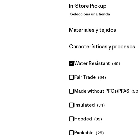
In-Store Pickup
Selecciona una tienda
Filtrar por
Materiales y tejidos
Filtrar por
Características y procesos
Water Resistant
(49)
Fair Trade
(64)
Made without PFCs/PFAS
(50
Insulated
(34)
Hooded
(35)
Packable
(25)