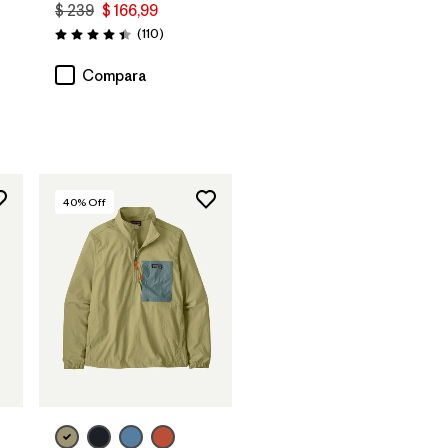
$ 239
$ 166,99
Comentarios
(110
)
Valoración: 4.4 / 5
Compara
40
% Off