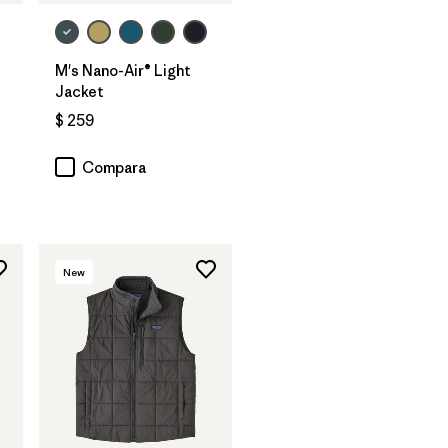
M's Nano-Air® Light
Jacket
$ 259
ios
Compara
New