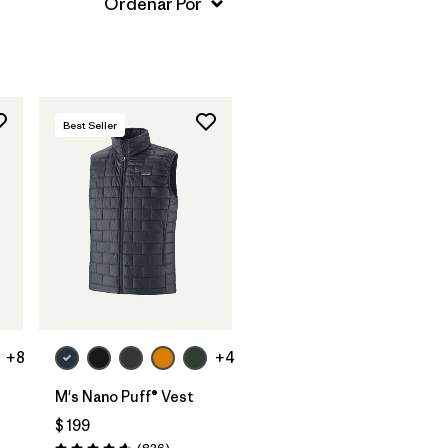
Best Seller
+8
+4
t
M's Nano Puff® Vest
$ 199
tarios
Comentarios