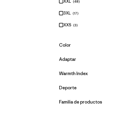
XXL
(48)
3XL
(17)
XXS
(3)
Filtrar por
Color
Filtrar por
Adaptar
Filtrar por
Warmth Index
Filtrar por
Deporte
Filtrar por
Familia de productos