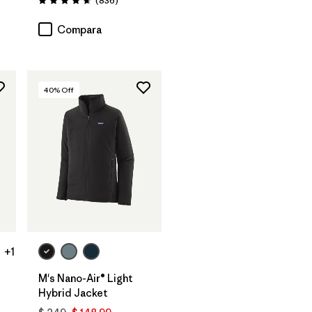
(836
)
Valoración: 4.7 / 5
Compara
40
% Off
+1
M's Nano-Air® Light
Hybrid Jacket