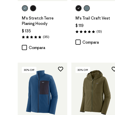
M's Stretch Terre
M's Trail Craft Vest
Planing Hoody
$ 119
$ 135
Comentar
(13
)
Valoración: 4.9 / 5
Comentarios
(35
)
Valoración: 4.8 / 5
Compara
Compara
30
% Off
30
% Off