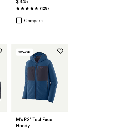
$ 345
Comentarios
(128
)
Valoración: 4.6 / 5
rios
Compara
30
% Off
M's R2® TechFace
Hoody