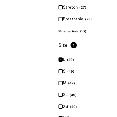
Stretch
(27)
Breathable
(23)
Mostrar todo (10)
Filtrar por
Size
1
L
(49)
S
(49)
M
(49)
XL
(49)
XS
(49)