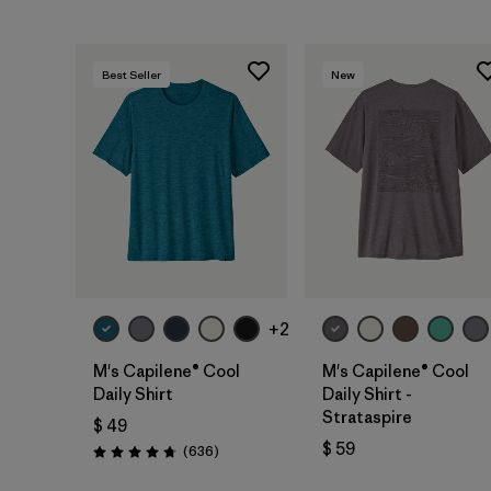
Best Seller
New
+2
M's Capilene® Cool
M's Capilene® Cool
Daily Shirt
Daily Shirt -
Strataspire
$ 49
$ 59
Comentarios
(636
)
Valoración: 4.7 / 5