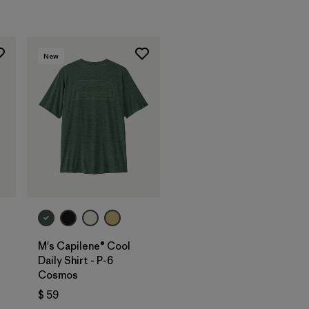
New
M's Capilene® Cool
Daily Shirt - P-6
Cosmos
arios
$ 59