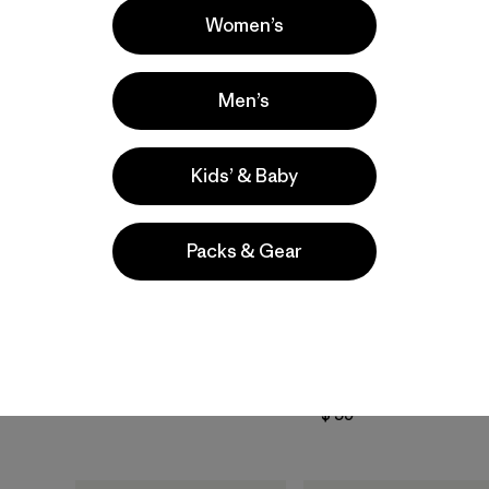
Women’s
30
% Off
New
Men’s
Kids’ & Baby
Packs & Gear
M's Long-Sleeved
Capilene® Cool Daily
M's Long-Sleeved
Shirt - '73 Skyline
Capilene® Cool Trail
$ 69
$ 47,99
Shirt
$ 59