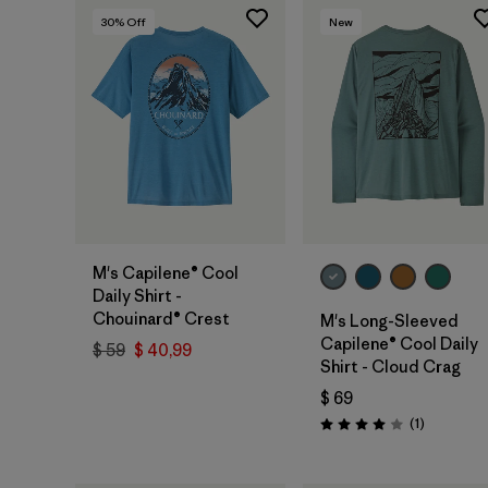
30
% Off
New
M's Capilene® Cool
Daily Shirt -
Chouinard® Crest
M's Long-Sleeved
Capilene® Cool Daily
$ 59
$ 40,99
Shirt - Cloud Crag
$ 69
Comentari
(1
)
Valoración: 4.0 / 5