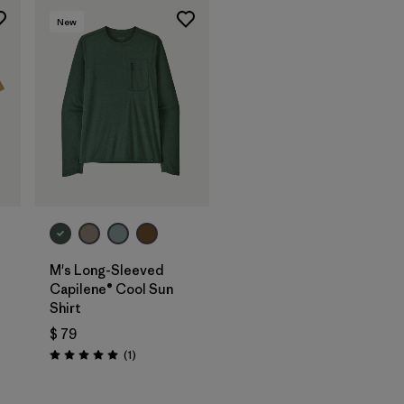
New
M's Long-Sleeved
Capilene® Cool Sun
Shirt
$ 79
Comentarios
(1
)
Valoración: 5.0 / 5