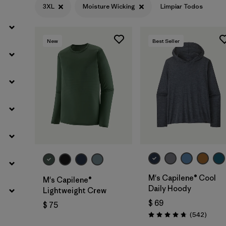
3XL
Moisture Wicking
Limpiar Todos
Filtrar por
Materials & Fabric
New
Best Seller
M's Capilene® Cool
M's Capilene®
Daily Hoody
Lightweight Crew
$ 69
$ 75
Coment
(542
)
Valoración: 4.8 / 5