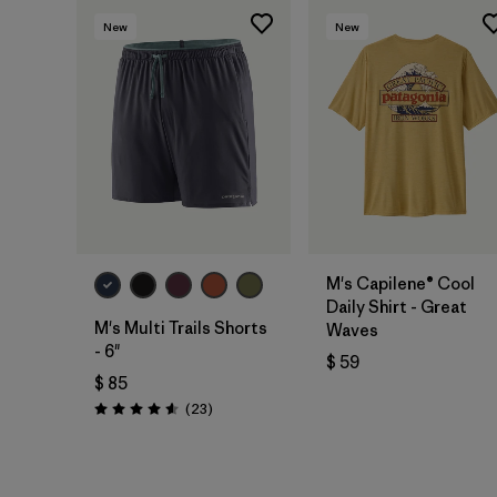
New
New
M's Capilene® Cool
Daily Shirt - Great
M's Multi Trails Shorts
Waves
- 6"
$ 59
$ 85
Comentarios
(23
)
Valoración: 4.6 / 5