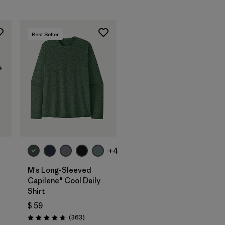
Best Seller
+4
M's Long-Sleeved
Capilene® Cool Daily
Shirt
$ 59
Comentarios
(363
)
Valoración: 4.7 / 5