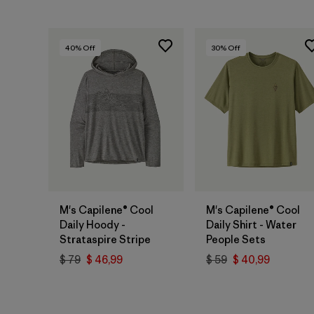
40
% Off
30
% Off
M's Capilene® Cool
M's Capilene® Cool
Daily Hoody -
Daily Shirt - Water
Strataspire Stripe
People Sets
$ 79
$ 46,99
$ 59
$ 40,99