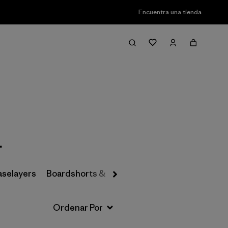
Encuentra una tienda
Filter & Sort
L
aselayers
Boardshorts & Rashguards
Hats & Accesso