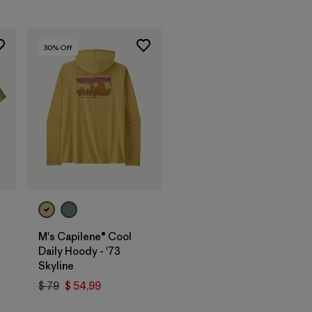
30
% Off
M's Capilene® Cool
Daily Hoody - '73
Skyline
$ 79
$ 54,99