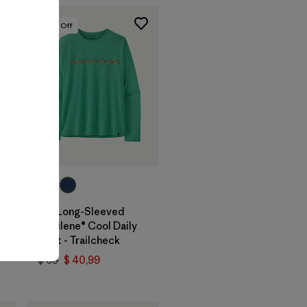
40
% Off
+1
M's Long-Sleeved
Capilene® Cool Daily
Shirt - Trailcheck
$ 69
$ 40,99