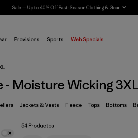
Sale — Up to 40% Off Past-Season Clothing & Gear
In-Store Pickup
Selecciona una tienda
ear
Provisions
Sports
Web Specials
Filtrar por
Category
3XL
Filtrar por
Price
 - Moisture Wicking 3X
Filtrar por
Size
1
Filtrar por
Fit
ellers
Jackets & Vests
Fleece
Tops
Bottoms
B
Filtrar por
Color
54 Productos
Filtrar por
Features
1