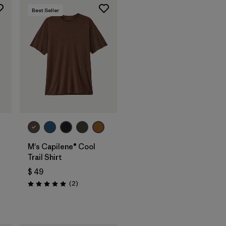
Best Seller
M's Capilene® Cool
Trail Shirt
$ 49
Comentarios
(2
)
Valoración: 5.0 / 5
os