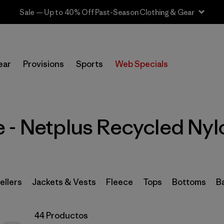
Sale — Up to 40% Off Past-Season Clothing & Gear
In-Store Pickup
Selecciona una tienda
ear
Provisions
Sports
Web Specials
Filtrar por
Category
Filtrar por
Price
 - Netplus Recycled Nyl
Filtrar por
Size
1
Filtrar por
Fit
ellers
Jackets & Vests
Fleece
Tops
Bottoms
B
Filtrar por
Color
44 Productos
Filtrar por
Features