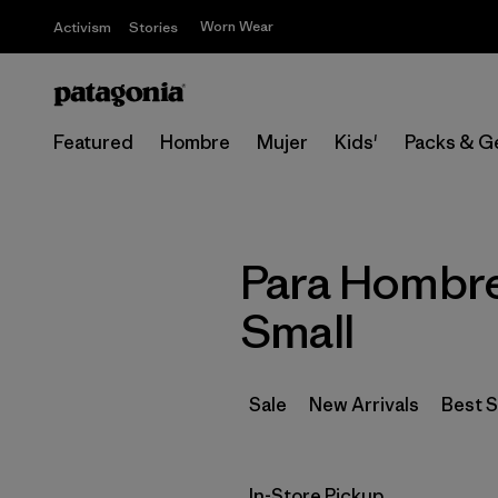
Worn Wear
Activism
Stories
Featured
Hombre
Mujer
Kids'
Packs & G
Para Hombre
Small
Sale
New Arrivals
Best S
In-Store Pickup