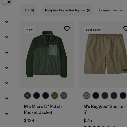
XS
Netplus Recycled Nylon
Limpiar Todos
Filtrar por
Materials & Fabric
1
New
Best Seller
M's Micro D® Patch
M's Baggies™ Shorts -
Pocket Jacket
5"
$ 129
$ 75
Coment