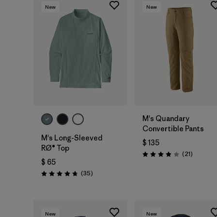
New
New
M's Quandary
Convertible Pants
M's Long-Sleeved
$ 135
RØ® Top
Comenta
(21
)
Valoración: 3.9 / 5
$ 65
Comentarios
(35
)
Valoración: 4.8 / 5
New
New