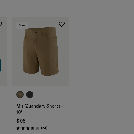
New
M's Quandary Shorts -
10"
$ 95
Comentarios
(51
)
rios
Valoración: 3.9 / 5