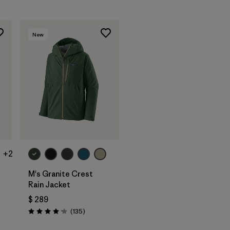
New
+2
M's Granite Crest
Rain Jacket
$ 289
arios
Comentarios
(135
)
Valoración: 4.2 / 5