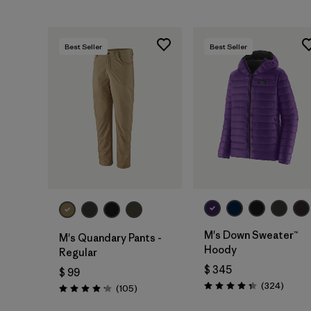
Best Seller
Best Seller
M's Down Sweater™
M's Quandary Pants -
Hoody
Regular
$ 345
$ 99
Coment
(324
)
Comentarios
(105
)
Valoración: 4.4 / 5
Valoración: 4.2 / 5