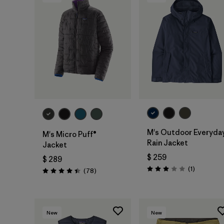
M's Outdoor Everyda
M's Micro Puff®
Rain Jacket
Jacket
$ 259
$ 289
Comentari
(1
)
Comentarios
(78
)
Valoración: 3.0 / 5
Valoración: 4.4 / 5
New
New