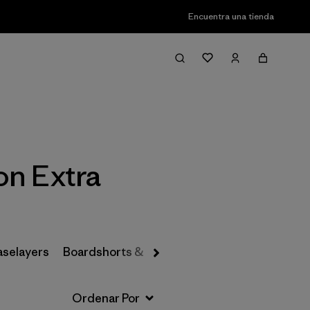
Encuentra una tienda
Filter & Sort
on Extra
aselayers
Boardshorts & Rashguards
Hats & Accesso