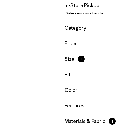
In-Store Pickup
Selecciona una tienda
Filtrar por
Category
Filtrar por
Price
Filtrar por
Size
1
Filtrar por
Fit
Filtrar por
Color
Filtrar por
Features
Filtrar por
Materials & Fabric
1