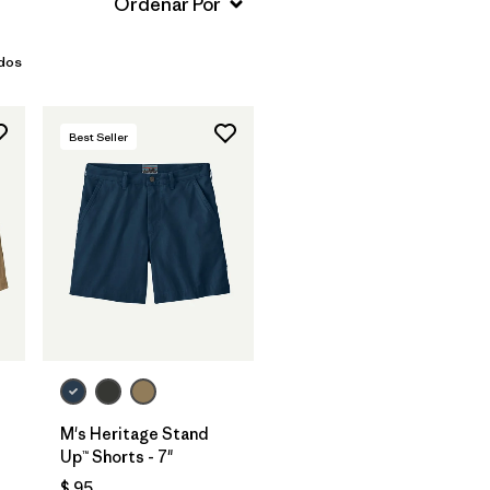
odos
Best Seller
M's Heritage Stand
Up™ Shorts - 7"
$ 95