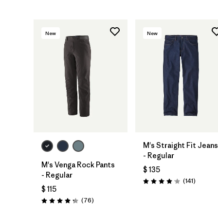
New
New
M's Straight Fit Jeans
- Regular
M's Venga Rock Pants
$ 135
- Regular
Comenta
(141
)
Valoración: 4.1 / 5
$ 115
Comentarios
(76
)
Valoración: 4.3 / 5