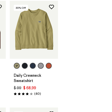
30
% Off
Daily Crewneck
Sweatshirt
$ 99
$ 68,99
rios
Comentarios
(40
)
Valoración: 4.0 / 5