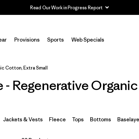
Read Our Work in Progress Report
In-Store Pickup
Selecciona una tienda
ear
Provisions
Sports
Web Specials
Filtrar por
Category
c Cotton, Extra Small
Filtrar por
Price
 - Regenerative Organi
Filtrar por
Size
1
Filtrar por
Fit
Jackets & Vests
Fleece
Tops
Bottoms
Baselaye
Filtrar por
Color
Filtrar por
Features