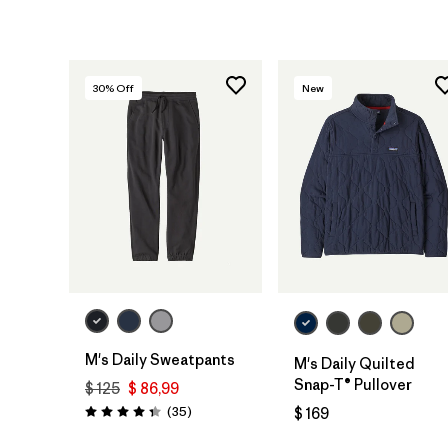
30
% Off
New
M's Daily Sweatpants
M's Daily Quilted
Snap-T® Pullover
$ 125
$ 86,99
Comentarios
(35
)
$ 169
Valoración: 4.4 / 5