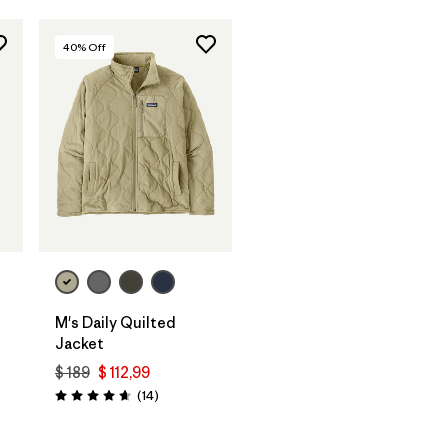
40
% Off
M's Daily Quilted
Jacket
$ 189
$ 112,99
rios
Comentarios
(14
)
Valoración: 4.6 / 5