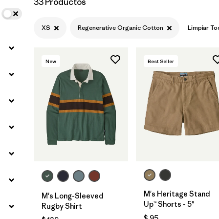
33 Productos
Filtrar por
Materials & Fabric
1
XS
Regenerative Organic Cotton
Limpiar T
New
Best Seller
M's Heritage Stand
M's Long-Sleeved
Up™ Shorts - 5"
Rugby Shirt
$ 95