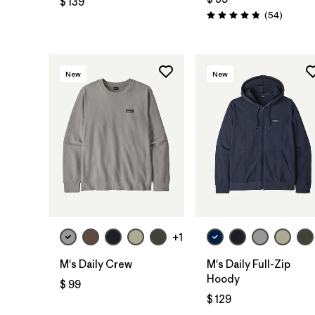
$ 139
Comenta
(54
)
Valoración: 4.8 / 5
New
New
+1
M's Daily Crew
M's Daily Full-Zip
Hoody
$ 99
$ 129