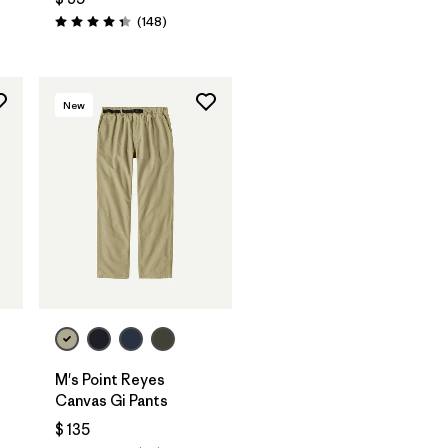
rios
Comentarios
(148
)
Valoración: 4.4 / 5
New
M's Point Reyes
Canvas Gi Pants
$ 135