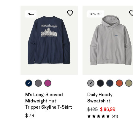
New
30
% Off
M's Long-Sleeved
Daily Hoody
Midweight Hut
Sweatshirt
Tripper Skyline T-Shirt
$ 125
$ 86,99
$ 79
Comenta
(41
)
Valoración: 4.6 / 5