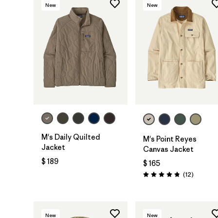
New
New
M's Daily Quilted
M's Point Reyes
Jacket
Canvas Jacket
$ 189
$ 165
Comenta
(12
)
Valoración: 4.8 / 5
New
New