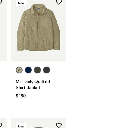
New
M's Daily Quilted
Shirt Jacket
$ 189
rios
New