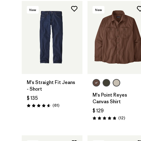
New
New
M's Straight Fit Jeans
- Short
M's Point Reyes
$ 135
Canvas Shirt
Comentarios
(61
)
Valoración: 4.6 / 5
$ 129
Comenta
(12
)
Valoración: 4.8 / 5