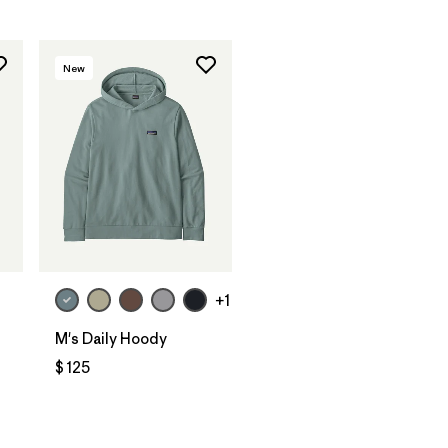
New
+1
M's Daily Hoody
$ 125
rios