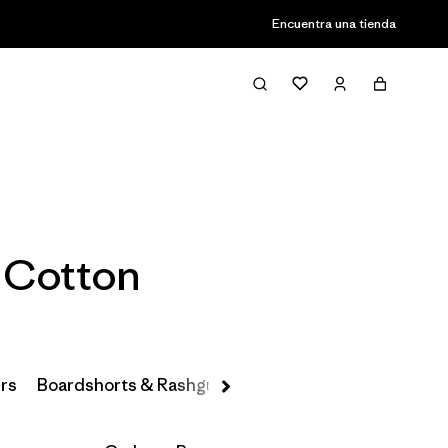
Encuentra una tienda
Filter & Sort
c Cotton
rs
Boardshorts & Rashguards
Hats & Accessories