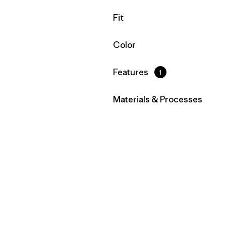
Filtrar por
Fit
Filtrar por
Color
Filtrar por
Features
1
Filtrar por
Materials & Processes