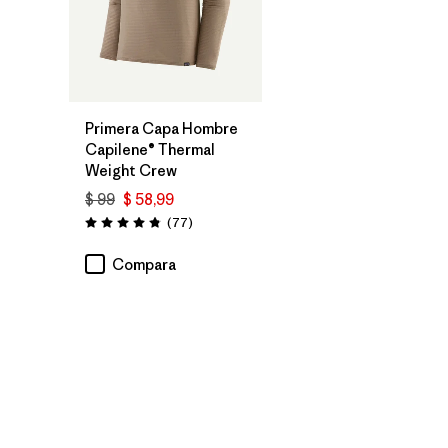
Primera Capa Hombre
Capilene® Thermal
Weight Crew
$ 99
$ 58,99
Comentarios
(77
)
Valoración: 4.8 / 5
Compara