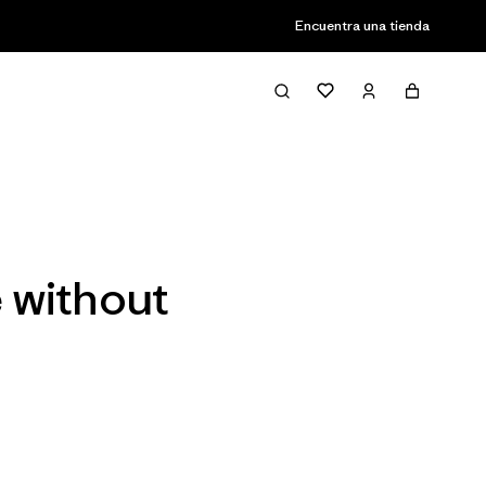
Encuentra una tienda
Filter & Sort
 without