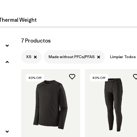
Thermal Weight
7 Productos
XS
Made without PFCs/PFAS
Limpiar Todos
40
% Off
40
% Off