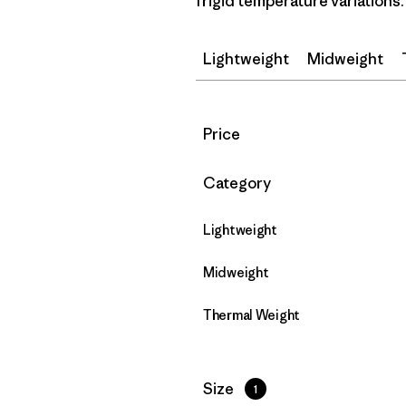
frigid temperature variations.
Lightweight
Midweight
Filtrar por
Price
Filtrar por
Category
Lightweight
Midweight
Thermal Weight
Filtrar por
Size
1