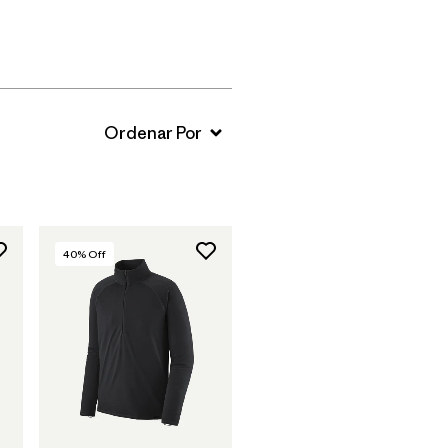
40
% Off