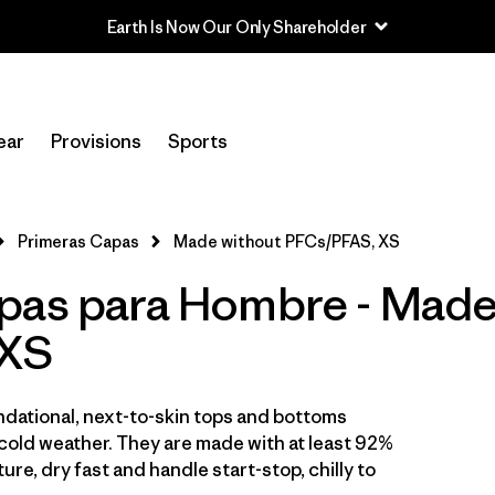
Earth Is Now Our Only Shareholder
Filtrar por
Price
ear
Provisions
Sports
Filtrar por
Category
Filtrar por
Size
1
Primeras Capas
Made without PFCs/PFAS, XS
pas para Hombre - Made
Filtrar por
Fit
 XS
Filtrar por
Color
Filtrar por
Features
1
ndational, next-to-skin tops and bottoms
cold weather. They are made with at least 92%
Filtrar por
Materials & Processes
ure, dry fast and handle start-stop, chilly to