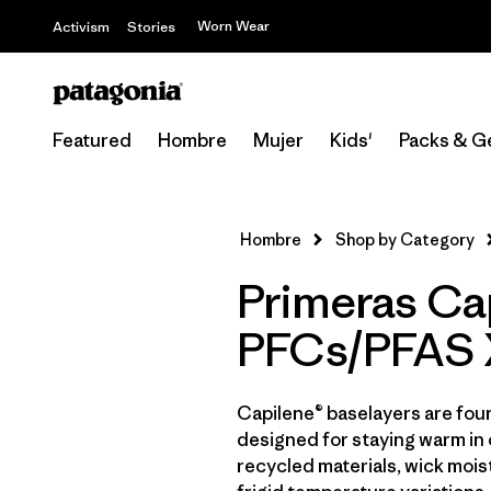
Worn Wear
Activism
Stories
Featured
Hombre
Mujer
Kids'
Packs & G
Hombre
Shop by Category
Primeras Ca
PFCs/PFAS
Capilene® baselayers are fou
designed for staying warm in 
recycled materials, wick moist