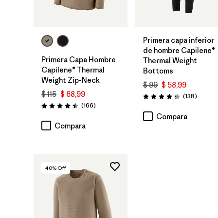
Primera capa inferior
de hombre Capilene®
Primera Capa Hombre
Thermal Weight
Capilene® Thermal
Bottoms
Weight Zip-Neck
$ 99
$ 58,99
$ 115
$ 68,99
Coment
(138
)
Valoración: 4.3 / 5
Comentarios
(166
)
Valoración: 4.5 / 5
Compara
Compara
40
% Off