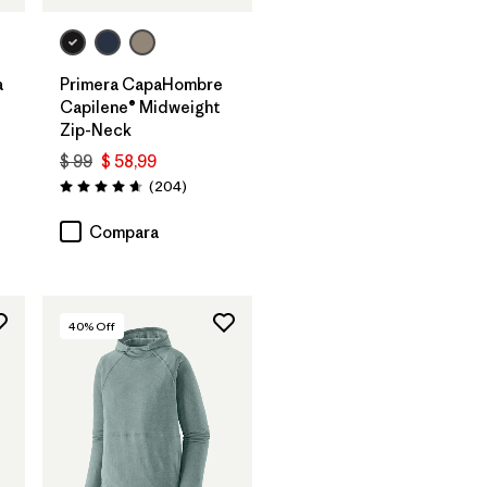
a
Primera CapaHombre
Capilene® Midweight
Zip-Neck
$ 99
$ 58,99
rios
Comentarios
(204
)
Valoración: 4.6 / 5
Compara
40
% Off