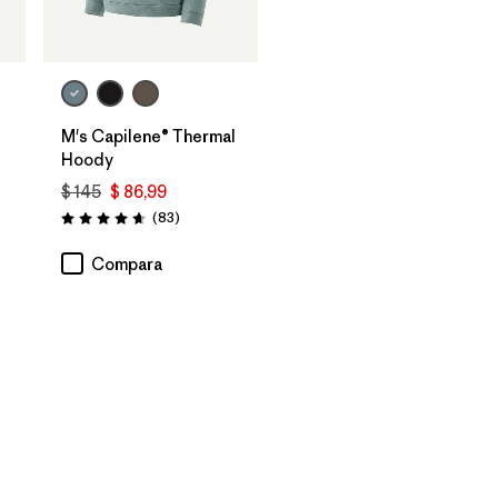
M's Capilene® Thermal
Hoody
$ 145
$ 86,99
Comentarios
(83
)
arios
Valoración: 4.7 / 5
Compara