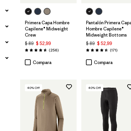
Primera Capa Hombre
Pantalón Primera Cap
Capilene® Midweight
Hombre Capilene®
Crew
Midweight Bottoms
$ 89
$ 52,99
$ 89
$ 52,99
Comentarios
Comenta
(256
)
(171
)
Valoración: 4.6 / 5
Valoración: 4.5 / 5
Compara
Compara
40
% Off
40
% Off