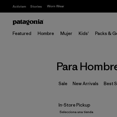
Worn Wear
Activism
Stories
Featured
Hombre
Mujer
Kids'
Packs & G
Para Hombre 
Sale
New Arrivals
Best S
In-Store Pickup
Selecciona una tienda