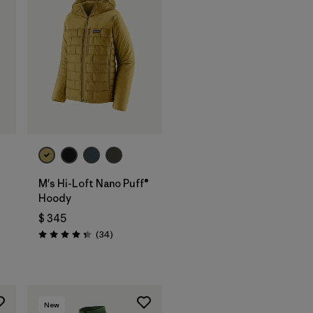
M's Hi-Loft Nano Puff®
Hoody
$ 345
rios
Comentarios
(34
)
Valoración: 4.3 / 5
New