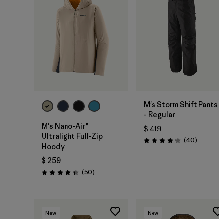
M's Storm Shift Pants
- Regular
M's Nano-Air®
$ 419
Ultralight Full-Zip
Comenta
(40
)
Valoración: 4.3 / 5
Hoody
$ 259
Comentarios
(50
)
Valoración: 4.3 / 5
New
New