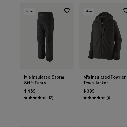
New
New
M's Insulated Storm
M's Insulated Powder
Shift Pants
Town Jacket
$ 469
$ 399
Comentarios
Comentar
(12
)
(9
)
Valoración: 4.6 / 5
Valoración: 4.6 / 5