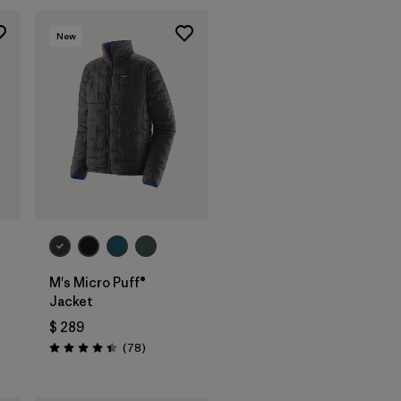
New
M's Micro Puff®
Jacket
ios
$ 289
Comentarios
(78
)
Valoración: 4.4 / 5