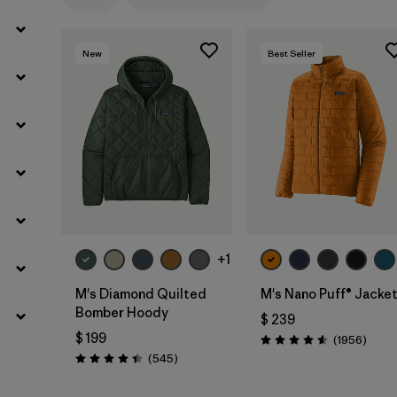
Filtrar por
Materials & Fabric
1
New
Best Seller
+1
M's Diamond Quilted
M's Nano Puff® Jacke
Bomber Hoody
$ 239
$ 199
Comen
(1956
)
Valoración: 4.6 / 5
Comentarios
(545
)
Valoración: 4.4 / 5