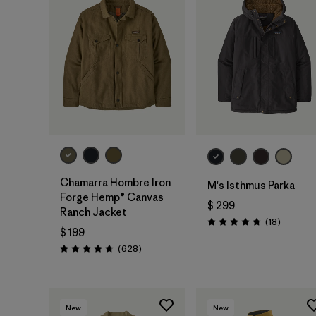
Chamarra Hombre Iron
M's Isthmus Parka
Forge Hemp® Canvas
$ 299
Ranch Jacket
Comenta
(18
)
Valoración: 4.7 / 5
$ 199
Comentarios
(628
)
Valoración: 4.7 / 5
New
New