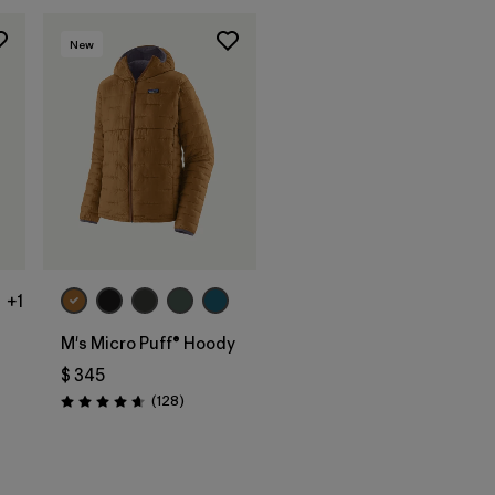
New
+1
M's Micro Puff® Hoody
$ 345
arios
Comentarios
(128
)
Valoración: 4.6 / 5