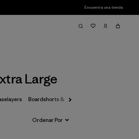
Encuentra una tienda
Filter & Sort
xtra Large
aselayers
Boardshorts & Rashguards
Hats & Accesso