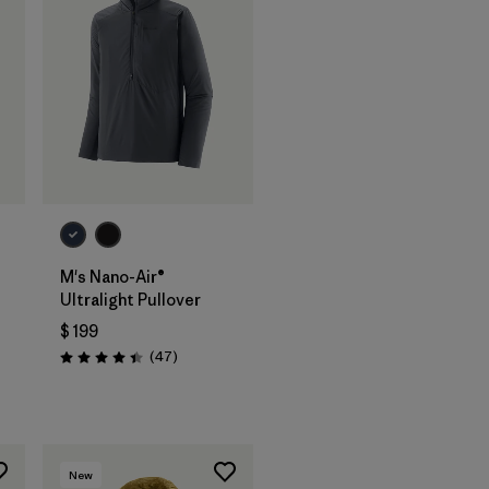
M's Nano-Air®
Ultralight Pullover
rios
$ 199
Comentarios
(47
)
Valoración: 4.4 / 5
New