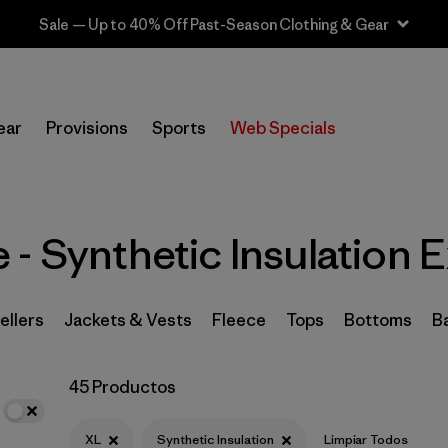
Sale — Up to 40% Off Past-Season Clothing & Gear
In-Store Pickup
Selecciona una tienda
ear
Provisions
Sports
Web Specials
Filtrar por
Category
Filtrar por
Price
- Synthetic Insulation E
Filtrar por
Size
1
ellers
Jackets & Vests
Fleece
Tops
Bottoms
B
Filtrar por
Fit
45 Productos
Filtrar por
Color
XL
Synthetic Insulation
Limpiar Todos
Filtrar por
Features