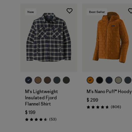
New
Best Seller
M's Lightweight
M's Nano Puff® Hoody
Insulated Fjord
$ 299
Flannel Shirt
Coment
(806
)
Valoración: 4.6 / 5
$ 199
Comentarios
(53
)
Valoración: 4.5 / 5