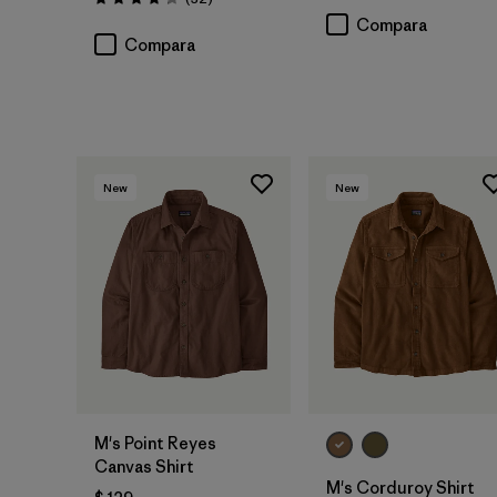
Valoración: 4.3 / 5
Compara
Compara
New
New
M's Point Reyes
Canvas Shirt
M's Corduroy Shirt