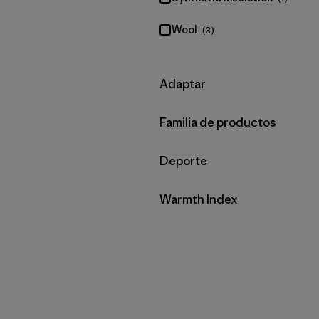
Wool
(3)
Filtrar por
Adaptar
Filtrar por
Familia de productos
Filtrar por
Deporte
Filtrar por
Warmth Index