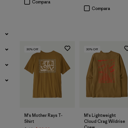
Compara
Compara
30
% Off
30
% Off
M's Mother Rays T-
M's Lightweight
Shirt
Cloud Crag Wildrise
Crew