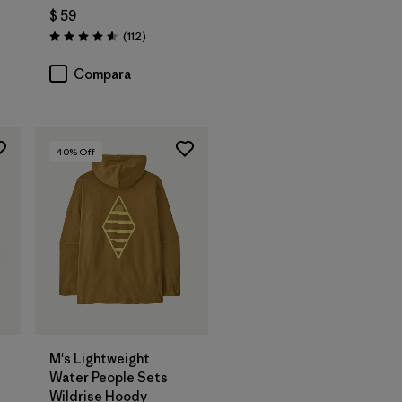
$ 59
Comentarios
(112
)
Valoración: 4.6 / 5
Compara
40
% Off
M's Lightweight
Water People Sets
Wildrise Hoody