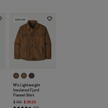
50
% Off
M's Lightweight
Insulated Fjord
arios
Flannel Shirt
$ 199
$ 98,99
Comentarios
(53
)