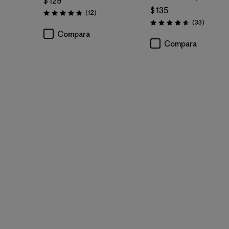
$ 129
$ 135
Comentarios
(12
)
Valoración: 4.8 / 5
Comenta
(33
)
Valoración: 4.5 / 5
Compara
Compara