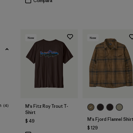
Compara
Synthetic Insulation
(1)
Wool
(3)
New
New
Filtrar por
Adaptar
Filtrar por
Familia de productos
Filtrar por
Deporte
Filtrar por
Warmth Index
n
(4)
M's Fitz Roy Trout T-
Shirt
M's Fjord Flannel Shir
$ 49
$ 129