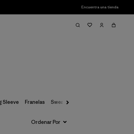
Encuentra una tienda
Filter & Sort
g Sleeve
Franelas
Sweatshirts & Hoodies
Sweaters