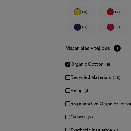
(8)
(7)
(5)
(3)
Filtrar por
Materiales y tejidos
1
Organic Cotton
(18)
Recycled Materials
(48)
Hemp
(4)
Regenerative Organic Cotto
Canvas
(2)
Synthetic Insulation
(1)