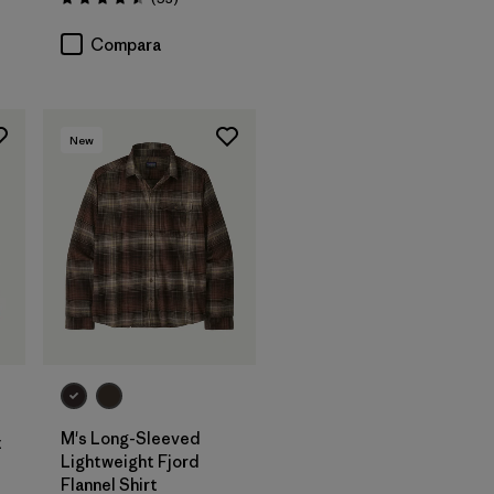
Valoración: 4.5 / 5
Compara
New
M's Long-Sleeved
t
Lightweight Fjord
Flannel Shirt