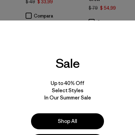
$ 49
$ 33,99
$ 79
$ 54,99
Compara
Compara
Sale
New
New
Up to 40% Off
Select Styles
In Our Summer Sale
Shop All