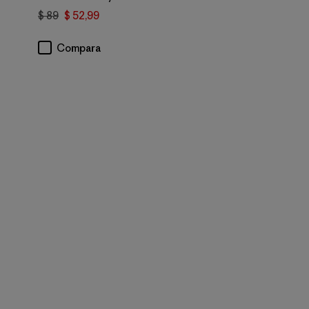
$ 89
$ 52,99
rios
Compara