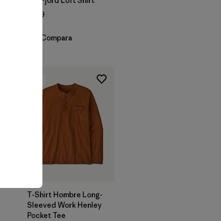
M's Fjord Loft Shirt
$ 159
Compara
New
T-Shirt Hombre Long-
Sleeved Work Henley
Pocket Tee