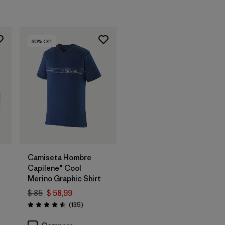
30
% Off
Camiseta Hombre
Capilene® Cool
Merino Graphic Shirt
$ 85
$ 58,99
arios
Comentarios
(135
)
Valoración: 4.6 / 5