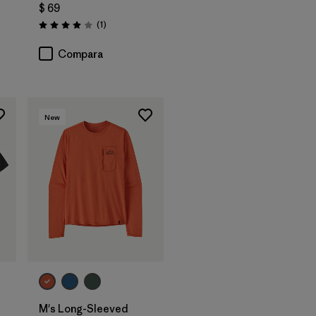
$ 69
Comentarios
(1
)
Valoración: 4.0 / 5
Compara
New
M's Long-Sleeved