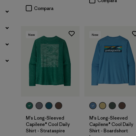
Compara
Compara
New
New
M's Long-Sleeved
M's Long-Sleeved
Capilene® Cool Daily
Capilene® Cool Daily
Shirt - Strataspire
Shirt - Boardshort