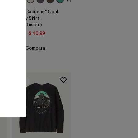
M's Capilene® Cool
Daily Shirt -
Strataspire
$ 59
$ 40,99
Compara
New