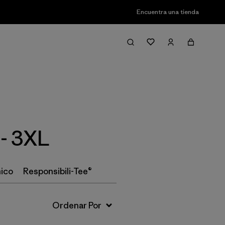
Encuentra una tienda
Filter & Sort
- 3XL
ico
Responsibili-Tee®