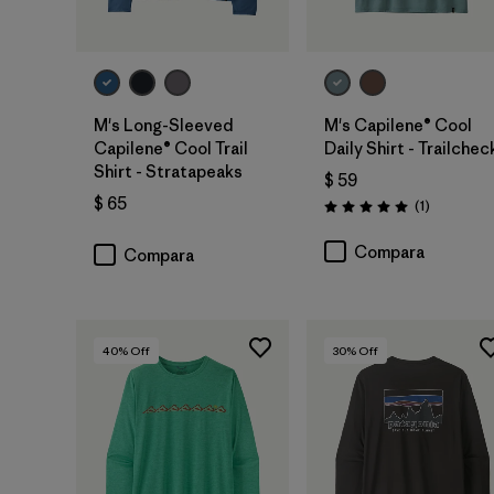
M's Long-Sleeved
M's Capilene® Cool
Capilene® Cool Trail
Daily Shirt - Trailchec
Shirt - Stratapeaks
$ 59
$ 65
Comentari
(1
)
Valoración: 5.0 / 5
Compara
Compara
40
% Off
30
% Off