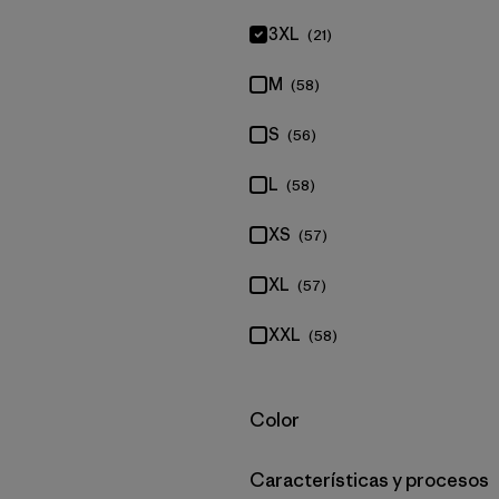
3XL
(21)
M
(58)
S
(56)
L
(58)
XS
(57)
XL
(57)
XXL
(58)
Filtrar por
Color
Filtrar por
Características y procesos