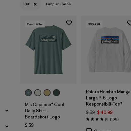
3XL
Limpiar Todos
Filtrar por
Color
Best Seller
30
% Off
Filtrar por
Características y procesos
Filtrar por
Materiales y tejidos
Filtrar por
Adaptar
Filtrar por
Familia de productos
Polera Hombre Manga
Filtrar por
Deporte
Larga P-6 Logo
Responsibili-Tee®
M's Capilene® Cool
Daily Shirt -
$ 59
$ 40,99
Boardshort Logo
Coment
(166
)
Valoración: 4.4 / 5
$ 59