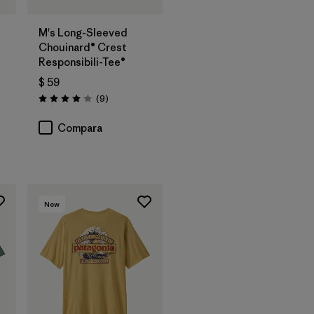
M's Long-Sleeved
Chouinard® Crest
Responsibili-Tee®
$ 59
Comentarios
(9
)
Valoración: 4.1 / 5
Compara
New