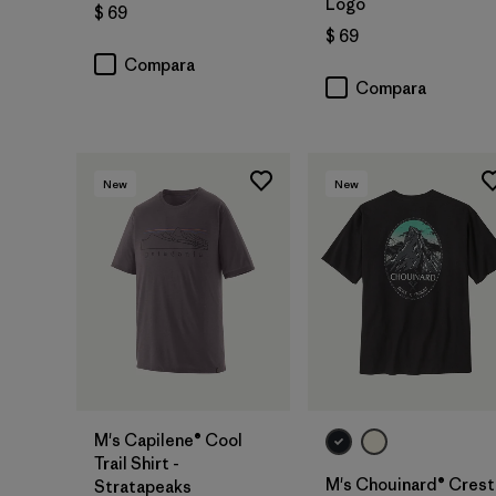
Logo
$ 69
$ 69
Compara
Compara
New
New
M's Capilene® Cool
Trail Shirt -
M's Chouinard® Crest
Stratapeaks