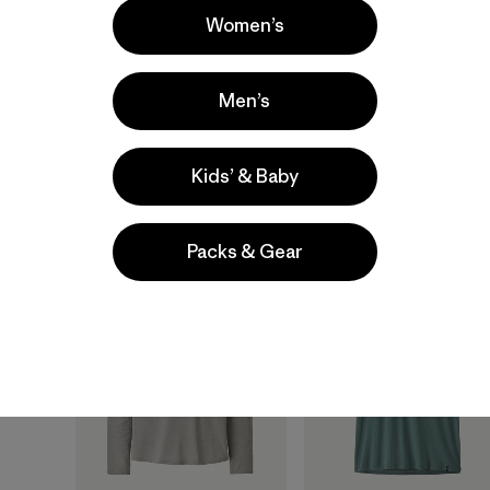
Women’s
M's Long-Sleeved
M's Long-Sleeved
Capilene® Cool Sun
Capilene® Cool Daily
Shirt - Water People
Shirt - Fitz Roy Trout
Men’s
Banner
$ 69
$ 89
Compara
Kids’ & Baby
Compara
Packs & Gear
New
30
% Off