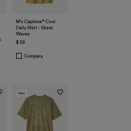
M's Capilene® Cool
Daily Shirt - Great
Waves
k
$ 59
os
Compara
New