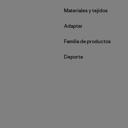
Filtrar por
Materiales y tejidos
Filtrar por
Adaptar
Filtrar por
Familia de productos
Filtrar por
Deporte