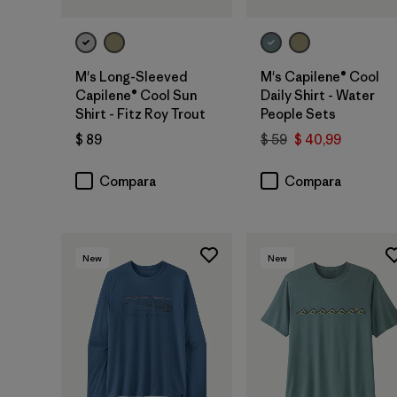
M's Long-Sleeved
M's Capilene® Cool
Capilene® Cool Sun
Daily Shirt - Water
Shirt - Fitz Roy Trout
People Sets
$ 89
$ 59
$ 40,99
Compara
Compara
New
New