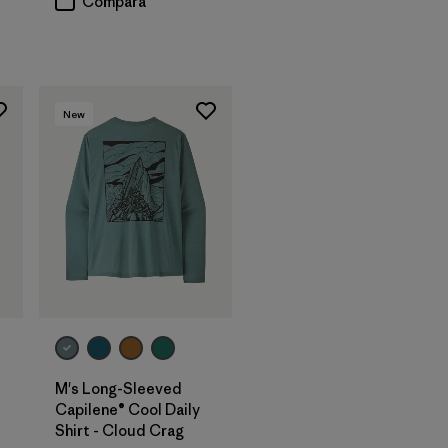
Compara
New
M's Long-Sleeved
Capilene® Cool Daily
Shirt - Cloud Crag