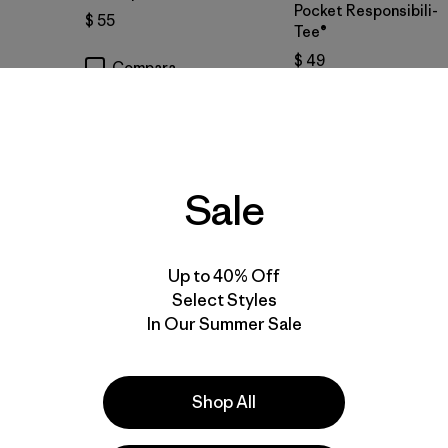
Pocket Responsibili-
$ 55
Tee®
$ 49
Compara
Comenta
(27
)
Valoración: 4.2 / 5
Compara
Sale
New
New
Up to 40% Off
Select Styles
In Our Summer Sale
Shop All