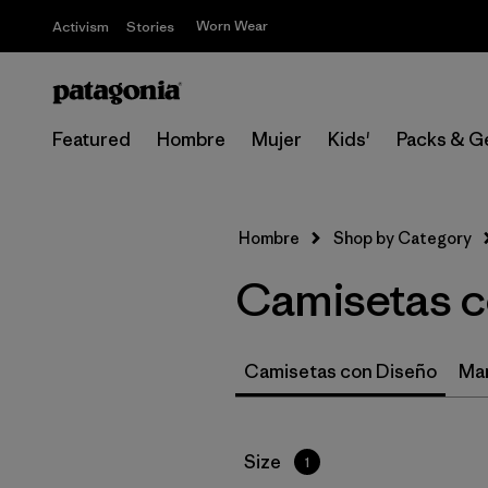
Worn Wear
Activism
Stories
Featured
Hombre
Mujer
Kids'
Packs & G
Hombre
Shop by Category
Camisetas c
Camisetas con Diseño
Ma
Filtrar por
Size
1