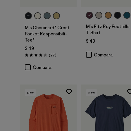
M's Fitz Roy Foothills
M's Chouinard® Crest
T-Shirt
Pocket Responsibili-
Tee®
$ 49
$ 49
Compara
Comentarios
(27
)
Valoración: 4.2 / 5
Compara
New
New