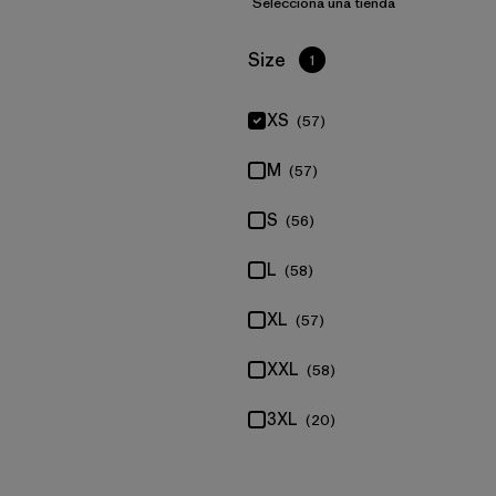
Selecciona una tienda
Filtrar por
Size
1
XS
(57)
M
(57)
S
(56)
L
(58)
XL
(57)
XXL
(58)
3XL
(20)