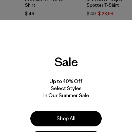
Shirt
Spotter T-Shirt
$ 49
$ 49
$ 28,99
Compara
Compara
Sale
New
New
Up to 40% Off
Select Styles
In Our Summer Sale
Shop All