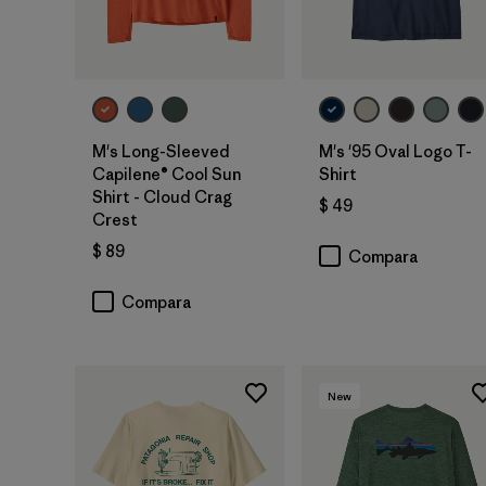
M's Long-Sleeved
M's '95 Oval Logo T-
Capilene® Cool Sun
Shirt
Shirt - Cloud Crag
$ 49
Crest
$ 89
Compara
Compara
New