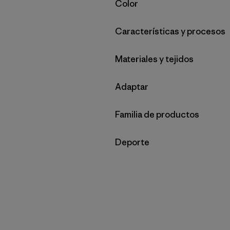
Filtrar por
Color
Filtrar por
Características y procesos
Filtrar por
Materiales y tejidos
Filtrar por
Adaptar
Filtrar por
Familia de productos
Filtrar por
Deporte