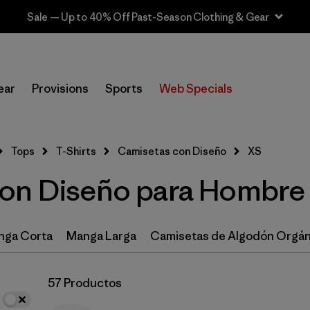
Sale — Up to 40% Off Past-Season Clothing & Gear
In-Store Pickup
Selecciona una tienda
ear
Provisions
Sports
Web Specials
Filtrar por
Size
1
Tops
T-Shirts
Camisetas con Diseño
XS
XS
(57)
on Diseño para Hombre 
M
(57)
S
(56)
nga Corta
Manga Larga
Camisetas de Algodón Orgán
L
(58)
57 Productos
XL
(57)