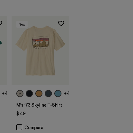
New
+4
+4
M's '73 Skyline T-Shirt
$ 49
Compara