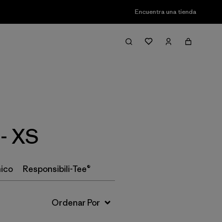
Encuentra una tienda
Filter & Sort
- XS
ico
Responsibili-Tee®