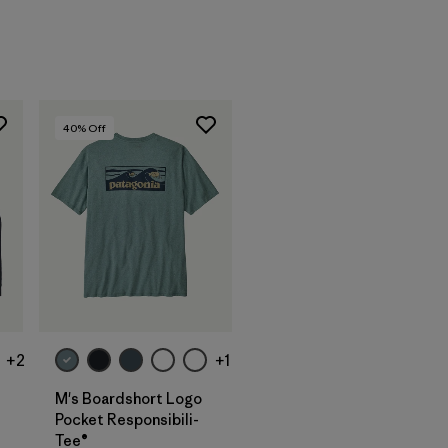
40
% Off
+2
+1
M's Boardshort Logo
Pocket Responsibili-
Tee®