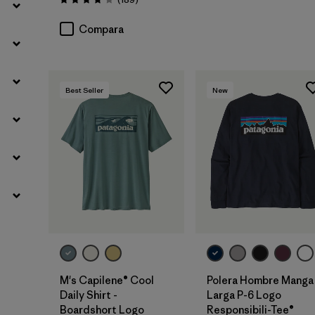
Valoración: 4.0 / 5
Compara
Best Seller
New
M's Capilene® Cool
Polera Hombre Manga
Daily Shirt -
Larga P-6 Logo
Boardshort Logo
Responsibili-Tee®