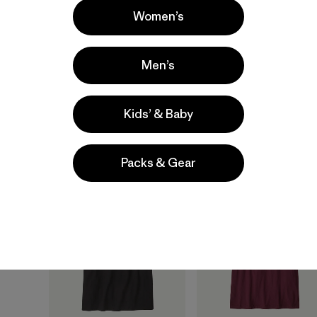
Women’s
M's Long-Sleeved
M's Long-Sleeved Fit
Capilene® Cool Daily
Roy Foothills T-Shirt
Shirt - Boardshort
Men’s
$ 59
Logo
$ 69
Compara
Kids’ & Baby
Compara
Packs & Gear
New
New