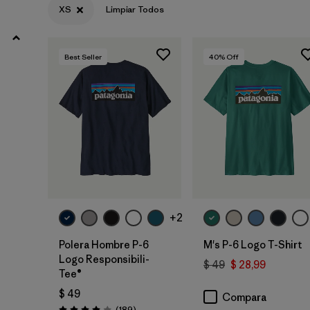
XXL
(58)
XS
Limpiar Todos
3XL
(20)
Best Seller
40
% Off
Filtrar por
Color
Filtrar por
Características y procesos
Filtrar por
Materiales y tejidos
Filtrar por
Adaptar
+2
Filtrar por
Familia de productos
Polera Hombre P-6
M's P-6 Logo T-Shirt
Logo Responsibili-
$ 49
$ 28,99
Tee®
Filtrar por
Deporte
$ 49
Compara
Comentarios
(189
)