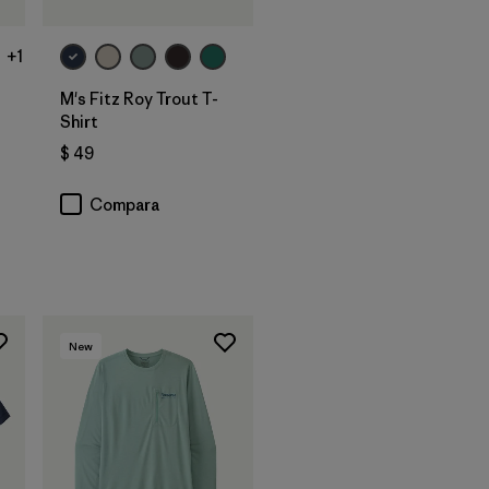
+1
M's Fitz Roy Trout T-
Shirt
$ 49
Compara
New