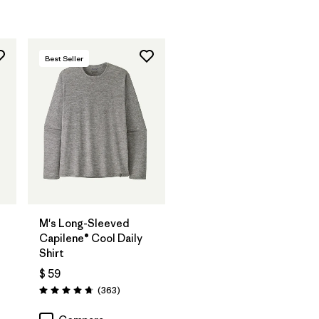
Best Seller
M's Long-Sleeved
Capilene® Cool Daily
Shirt
$ 59
os
Comentarios
(363
)
Valoración: 4.7 / 5