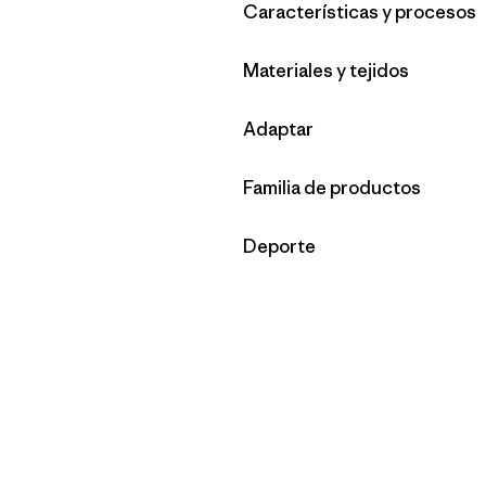
Filtrar por
Características y procesos
Filtrar por
Materiales y tejidos
Filtrar por
Adaptar
Filtrar por
Familia de productos
Filtrar por
Deporte