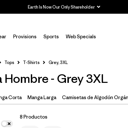
Earth Is Now Our Only Shareholder
In-Store Pickup
Selecciona una tienda
ear
Provisions
Sports
Web Specials
Filtrar por
Categoría
Tops
T-Shirts
Grey, 3XL
Filtrar por
Size
1
ra Hombre - Grey 3XL
3XL
(8)
XL
(15)
nga Corta
Manga Larga
Camisetas de Algodón Orgán
L
(14)
8 Productos
M
(14)