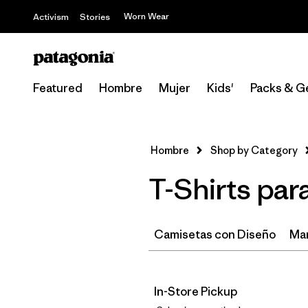
Worn Wear
Activism
Stories
Featured
Hombre
Mujer
Kids'
Packs & G
Hombre
Shop by Category
T-Shirts pa
Camisetas con Diseño
Ma
In-Store Pickup