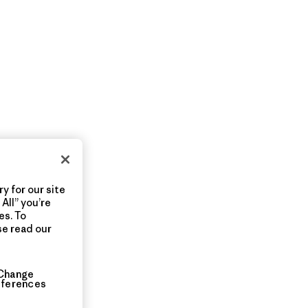
y for our site
All” you’re
es. To
se read our
Change
eferences