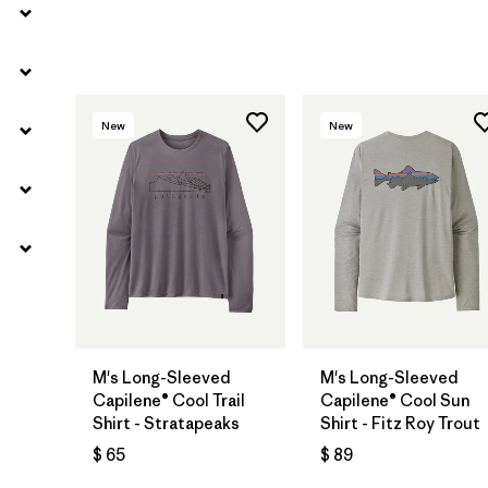
New
New
M's Long-Sleeved
M's Long-Sleeved
Capilene® Cool Trail
Capilene® Cool Sun
Shirt - Stratapeaks
Shirt - Fitz Roy Trout
$ 65
$ 89