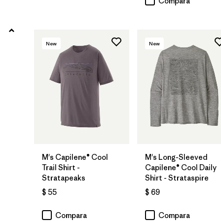
Compara
Filtrar por
Características y procesos
Filtrar por
Materiales y tejidos
New
New
Filtrar por
Adaptar
Filtrar por
Familia de productos
Filtrar por
Deporte
M's Capilene® Cool
M's Long-Sleeved
Trail Shirt -
Capilene® Cool Daily
Stratapeaks
Shirt - Strataspire
$ 55
$ 69
Compara
Compara