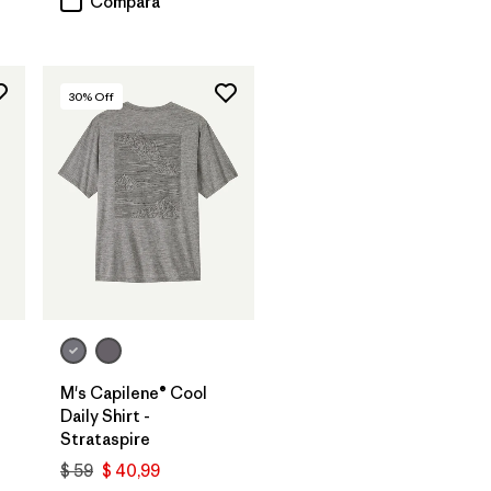
Compara
30
% Off
M's Capilene® Cool
Daily Shirt -
Strataspire
$ 59
$ 40,99