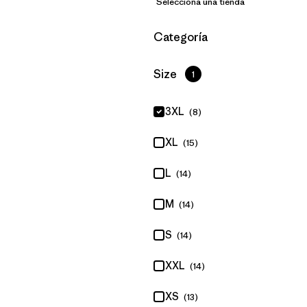
Selecciona una tienda
Filtrar por
Categoría
Filtrar por
Size
1
3XL
(8)
XL
(15)
L
(14)
M
(14)
S
(14)
XXL
(14)
XS
(13)