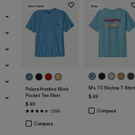
Best Seller
New
M's '73 Skyline T-Shir
Polera Hombre Work
Pocket Tee Shirt
$ 49
$ 49
Compara
Comentarios
(238
)
Valoración: 4.4 / 5
Compara