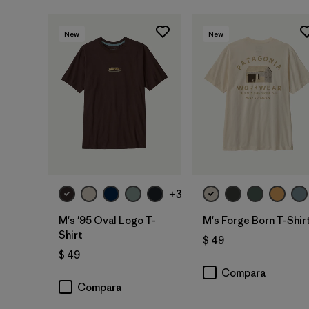
New
New
+3
M's '95 Oval Logo T-
M's Forge Born T-Shir
Shirt
$ 49
$ 49
Compara
Compara