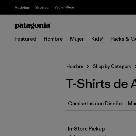
Worn Wear
Activism
Stories
Featured
Hombre
Mujer
Kids'
Packs & G
Hombre
Shop by Category
T-Shirts de
Camisetas con Diseño
Ma
In-Store Pickup