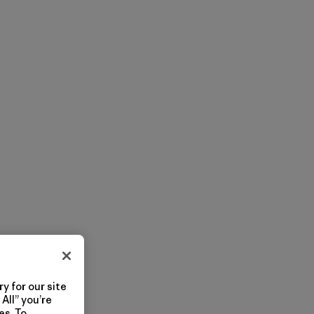
y for our site
All” you’re
es. To