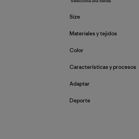
Selecciona una tienda
Filtrar por
Size
Filtrar por
Materiales y tejidos
Filtrar por
Color
Filtrar por
Características y procesos
Filtrar por
Adaptar
Filtrar por
Deporte