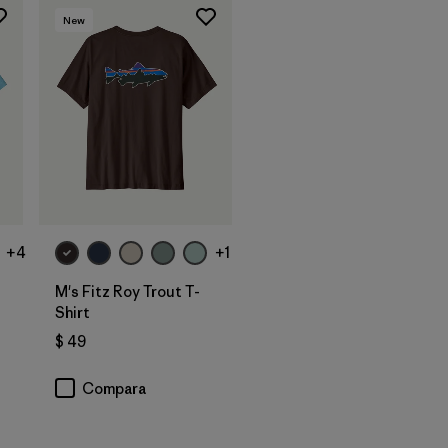
New
+4
+1
t
M's Fitz Roy Trout T-
Shirt
$ 49
Compara