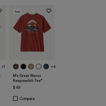
New
+1
+4
t
M's Great Waves
Responsibili-Tee®
$ 49
Compara