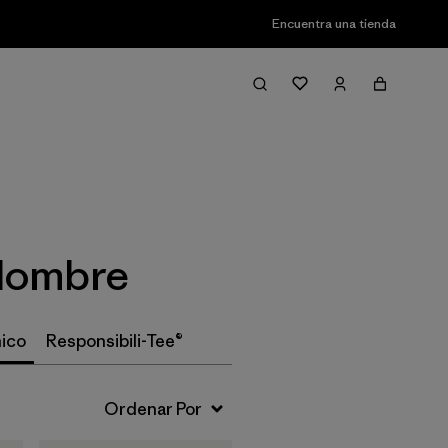
Encuentra una tienda
Filter & Sort
 Hombre
ico
Responsibili-Tee®