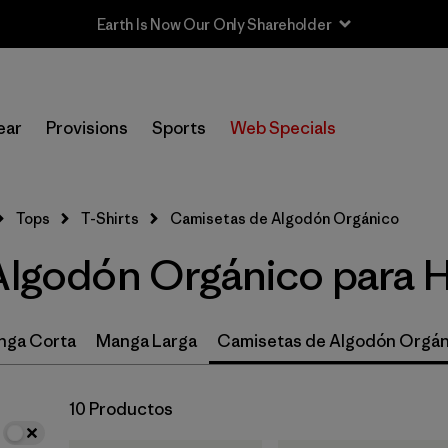
In-Store Pickup
Selecciona una tienda
ear
Provisions
Sports
Web Specials
Filtrar por
Size
Tops
T-Shirts
Camisetas de Algodón Orgánico
Filtrar por
Materiales y tejidos
 Algodón Orgánico para
Filtrar por
Color
Filtrar por
Características y procesos
nga Corta
Manga Larga
Camisetas de Algodón Orgán
Filtrar por
Adaptar
10 Productos
Filtrar por
Deporte