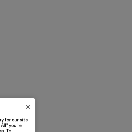
y for our site
All” you’re
es. To