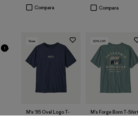
Compara
Compara
New
30
% Off
1
M's '95 Oval Logo T-
M's Forge Born T-Shir
Shirt
$ 49
$ 33,99
$ 49
Compara