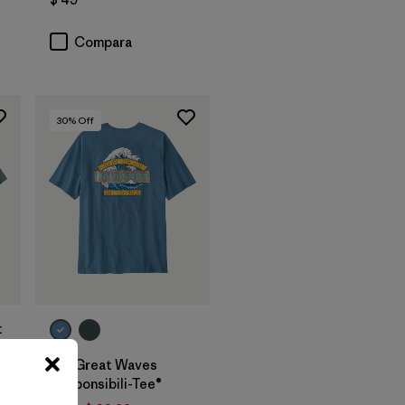
Compara
30
% Off
t
M's Great Waves
Responsibili-Tee®