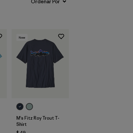
New
t
M's Fitz Roy Trout T-
Shirt
$ 49