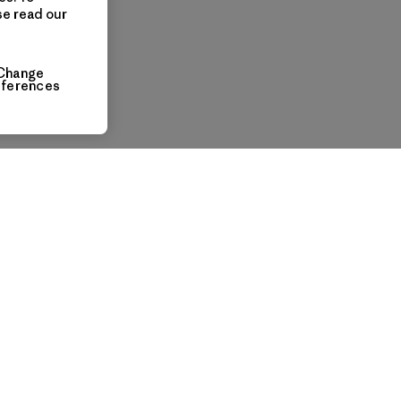
se read our
Change
eferences