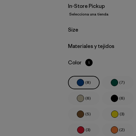
In-Store Pickup
Selecciona una tienda
Filtrar por
Size
Filtrar por
Materiales y tejidos
Filtrar por
Color
1
(8)
(7)
(6)
(6)
(5)
(3)
(3)
(2)