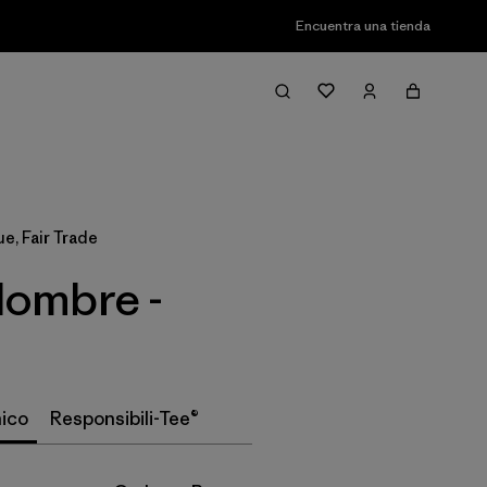
Encuentra una tienda
Filter & Sort
ue, Fair Trade
Hombre -
ico
Responsibili-Tee®