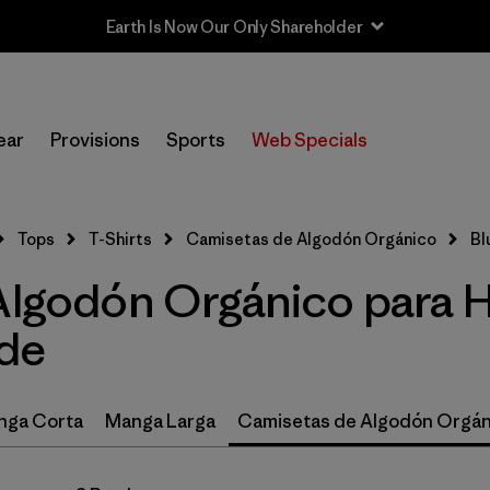
Earth Is Now Our Only Shareholder
In-Store Pickup
Selecciona una tienda
ear
Provisions
Sports
Web Specials
Filtrar por
Size
Tops
T-Shirts
Camisetas de Algodón Orgánico
Bl
Filtrar por
Materiales y tejidos
 Algodón Orgánico para 
Filtrar por
Color
1
ade
(8)
(7)
(6)
nga Corta
Manga Larga
Camisetas de Algodón Orgán
(6)
(5)
(3)