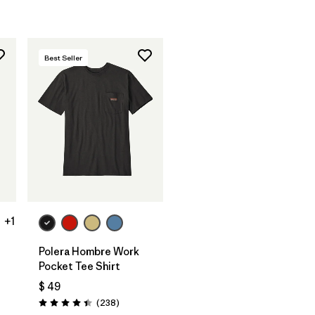
Best Seller
+1
Polera Hombre Work
Pocket Tee Shirt
$ 49
Comentarios
(238
)
Valoración: 4.4 / 5
arios