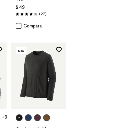
$ 49
arios
Comentarios
(27
)
Valoración: 4.2 / 5
Compara
New
+3