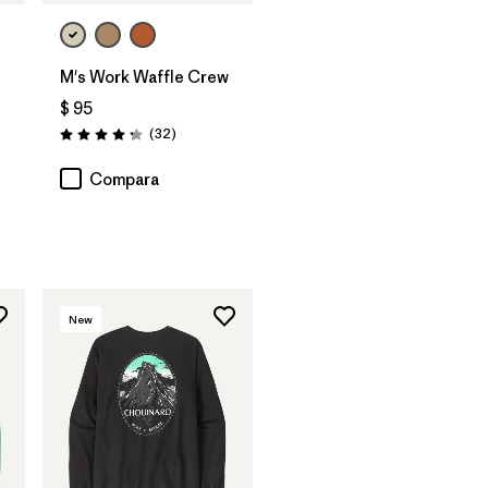
M's Work Waffle Crew
$ 95
ios
Comentarios
(32
)
Valoración: 4.3 / 5
Compara
New