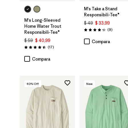
M's Take a Stand
Responsibili-Tee®
M's Long-Sleeved
$ 49
$ 33,99
Home Water Trout
Comentar
(9
)
Valoración: 4.2 / 5
Responsibili-Tee®
$ 59
$ 40,99
Compara
Comentarios
(17
)
Valoración: 4.5 / 5
Compara
40
% Off
New