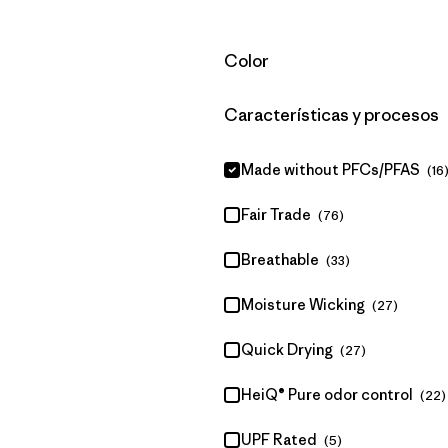
Filtrar por
Color
Filtrar por
Características y procesos
Made without PFCs/PFAS
(16
Fair Trade
(76)
Breathable
(33)
Moisture Wicking
(27)
Quick Drying
(27)
HeiQ® Pure odor control
(22)
UPF Rated
(5)