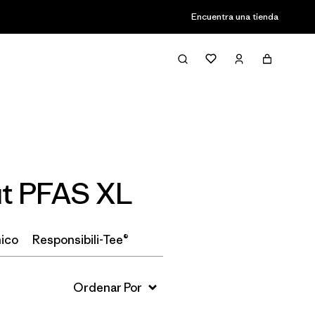
Encuentra una tienda
Filter & Sort
ut PFAS XL
ico
Responsibili-Tee®