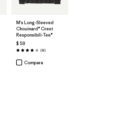
M's Long-Sleeved
Chouinard® Crest
Responsibili-Tee®
$ 59
rios
Comentarios
(9
)
Valoración: 4.1 / 5
Compara