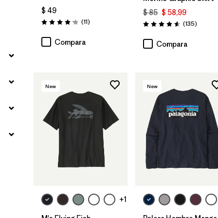
$ 49
$ 85
$ 58,99
Comentarios
(11
)
Coment
(135
)
Valoración: 4.2 / 5
Valoración: 4.6 / 5
Compara
Compara
New
New
+1