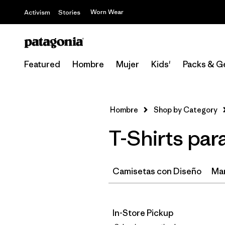
Worn Wear
Activism
Stories
Featured
Hombre
Mujer
Kids'
Packs & G
Hombre
Shop by Category
T-Shirts pa
Camisetas con Diseño
Ma
In-Store Pickup