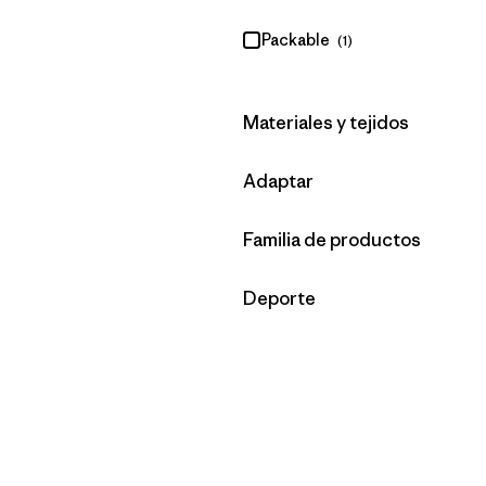
Packable
(1)
Filtrar por
Materiales y tejidos
Filtrar por
Adaptar
Filtrar por
Familia de productos
Filtrar por
Deporte