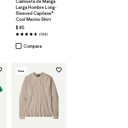
Camiseta de Manga
Larga Hombre Long-
Sleeved Capilene®
Cool Merino Shirt
arios
$ 85
Comentarios
(124
)
Valoración: 4.6 / 5
Compara
New