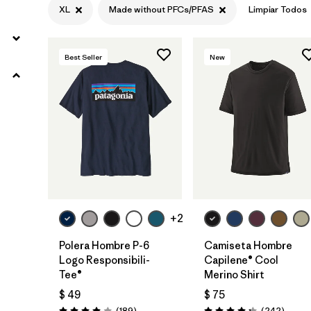
XL
Made without PFCs/PFAS
Limpiar Todos
L
(16)
XXL
(15)
Best Seller
New
3XL
(6)
Filtrar por
Color
Filtrar por
Características y procesos
1
Made without PFCs/PFAS
(16)
+2
Fair Trade
(76)
Polera Hombre P-6
Camiseta Hombre
Logo Responsibili-
Capilene® Cool
Breathable
(33)
Tee®
Merino Shirt
$ 49
$ 75
Moisture Wicking
(27)
Comentarios
Coment
(189
)
(242
)