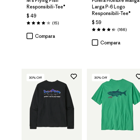
M's Flying Fish
Polera Hombre Manga
Responsibili-Tee®
Larga P-6 Logo
Responsibili-Tee®
$ 49
$ 59
Comentarios
(15
)
Valoración: 4.1 / 5
Coment
(166
)
Valoración: 4.4 / 5
Compara
Compara
30
% Off
30
% Off