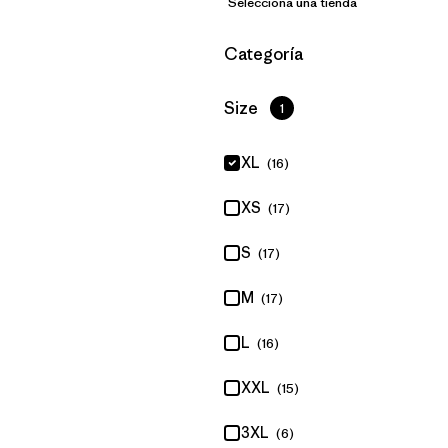
Selecciona una tienda
Filtrar por
Categoría
Filtrar por
Size
1
XL
(16)
XS
(17)
S
(17)
M
(17)
L
(16)
XXL
(15)
3XL
(6)