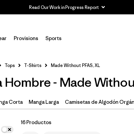
Read Our Work in Progress Report
In-Store Pickup
Selecciona una tienda
ear
Provisions
Sports
Filtrar por
Categoría
Tops
T-Shirts
Made Without PFAS, XL
Filtrar por
Size
1
ra Hombre - Made Witho
XL
(16)
XS
(17)
nga Corta
Manga Larga
Camisetas de Algodón Orgán
S
(17)
16 Productos
M
(17)