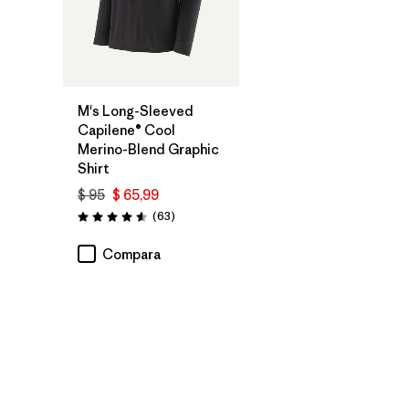
M's Long-Sleeved
Capilene® Cool
Merino-Blend Graphic
Shirt
$ 95
$ 65,99
Comentarios
(63
)
Valoración: 4.6 / 5
Compara