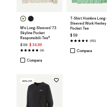
T-Shirt Hombre Long-
Sleeved Work Henley
M's Long-Sleeved '73
Pocket Tee
Skyline Pocket
$ 59
Responsibili-Tee®
Comenta
(112
)
Valoración: 4.6 / 5
$ 59
$ 34,99
Comentarios
(4
)
Compara
Valoración: 5.0 / 5
Compara
30
% Off