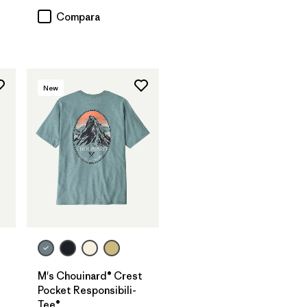
Compara
New
M's Chouinard® Crest
Pocket Responsibili-
Tee®