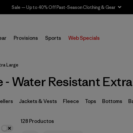
Sale — Up to 40% Off Past-Season Clothing & Gear
In-Store Pickup
Selecciona una tienda
ear
Provisions
Sports
Web Specials
Filtrar por
Category
tra Large
Filtrar por
Price
- Water Resistant Extra
Filtrar por
Size
1
Filtrar por
Fit
ellers
Jackets & Vests
Fleece
Tops
Bottoms
B
Filtrar por
Color
128 Productos
Filtrar por
Features
1