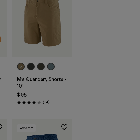
s
M's Quandary Shorts -
10"
$ 95
rios
Comentarios
(51
)
Valoración: 3.9 / 5
40
% Off