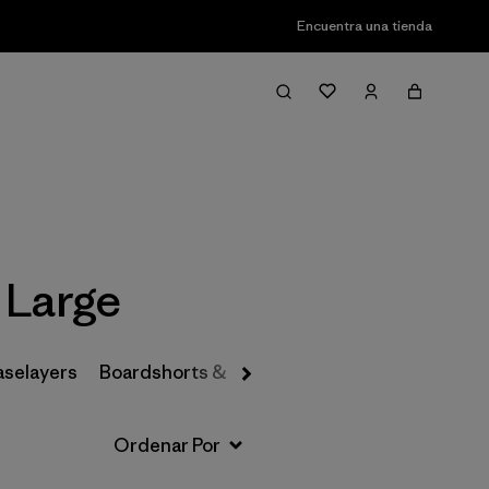
Encuentra una tienda
Filter & Sort
 Large
aselayers
Boardshorts & Rashguards
Hats & Accesso