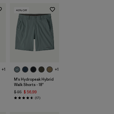
40
% Off
+1
+1
M's Hydropeak Hybrid
Walk Shorts - 18"
$ 95
$ 56,99
rios
Comentarios
(17
)
Valoración: 4.6 / 5