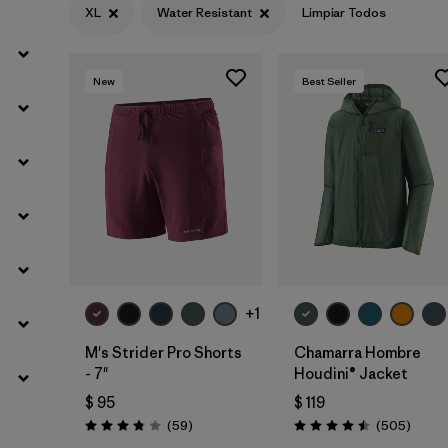
XL
Water Resistant
Limpiar Todos
Filtrar por
Materials & Fabric
New
Best Seller
+1
M's Strider Pro Shorts
Chamarra Hombre
- 7"
Houdini® Jacket
$ 95
$ 119
Comentarios
Coment
(59
)
(505
)
Valoración: 3.8 / 5
Valoración: 4.5 / 5