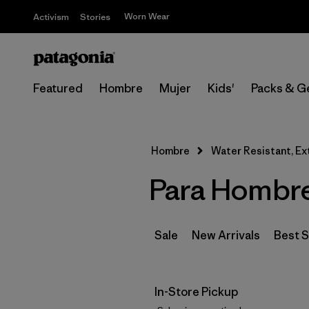
Worn Wear
Activism
Stories
Featured
Hombre
Mujer
Kids'
Packs & G
Hombre
Water Resistant, Ex
Para Hombre 
Sale
New Arrivals
Best S
In-Store Pickup