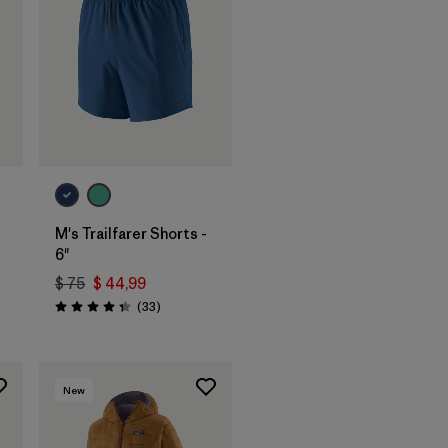
M's Trailfarer Shorts -
6"
$ 75
$ 44,99
rios
Comentarios
(33
)
Valoración: 4.3 / 5
New