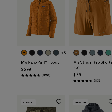
+3
M's Nano Puff® Hoody
M's Strider Pro Short
- 5"
$ 299
$ 89
Comentarios
(806
)
Valoración: 4.6 / 5
Comenta
(113
)
Valoración: 4.4 / 5
40
% Off
40
% Off