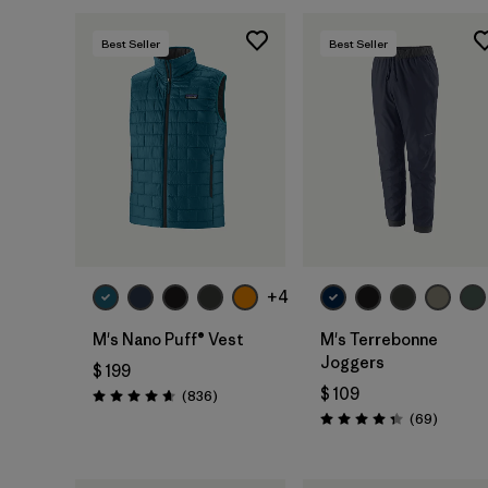
Best Seller
Best Seller
+4
M's Nano Puff® Vest
M's Terrebonne
Joggers
$ 199
$ 109
Comentarios
(836
)
Valoración: 4.7 / 5
Comenta
(69
)
Valoración: 4.3 / 5