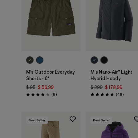
M's Outdoor Everyday
M's Nano-Air® Light
Shorts - 6"
Hybrid Hoody
$ 95
$ 56,99
$ 299
$ 178,99
Comentarios
Comenta
(9
)
(49
)
Valoración: 3.8 / 5
Valoración: 4.8 / 5
Best Seller
Best Seller