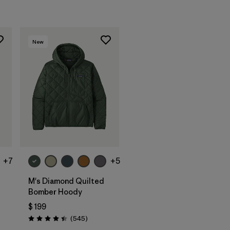
New
+7
+5
M's Diamond Quilted
Bomber Hoody
$ 199
arios
Comentarios
(545
)
Valoración: 4.4 / 5