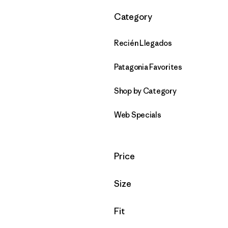
Filtrar por
Category
Recién Llegados
Patagonia Favorites
Shop by Category
Web Specials
Filtrar por
Price
Filtrar por
Size
Filtrar por
Fit