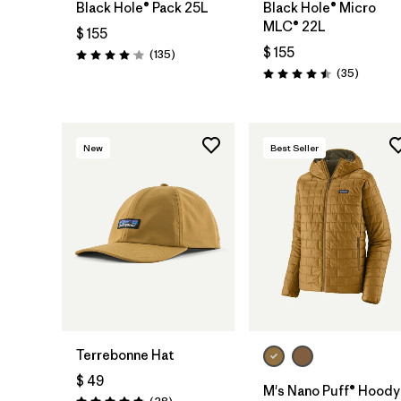
Black Hole® Pack 25L
Black Hole® Micro
MLC® 22L
$ 155
$ 155
Comentarios
(135
)
Valoración: 4.1 / 5
Comenta
(35
)
Valoración: 4.5 / 5
New
Best Seller
Agregar a la
Bolsa
Terrebonne Hat
$ 49
M's Nano Puff® Hoody
Comentarios