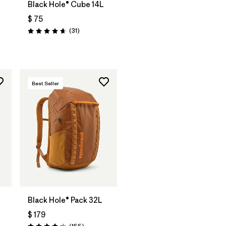
Black Hole® Cube 14L
$ 75
Comentarios
(31
)
Valoración: 4.6 / 5
rios
Best Seller
Agregar a la
Bolsa
Black Hole® Pack 32L
$ 179
Comentarios