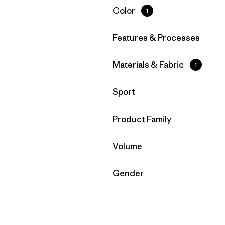
Filtrar por
Color
1
Filtrar por
Features & Processes
Filtrar por
Materials & Fabric
1
Filtrar por
Sport
Filtrar por
Product Family
Filtrar por
Volume
Filtrar por
Gender