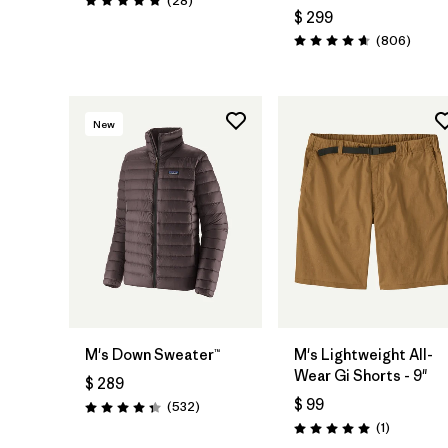
(28
)
Valoración: 4.8 / 5
$ 299
Coment
(806
)
Valoración: 4.6 / 5
New
M's Down Sweater™
M's Lightweight All-
Wear Gi Shorts - 9"
$ 289
$ 99
Comentarios
(532
)
Valoración: 4.4 / 5
Comentari
(1
)
Valoración: 5.0 / 5