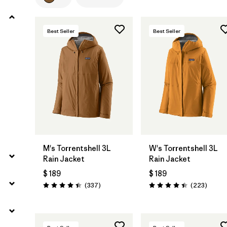
Filtrar por
Materials & Fabric
1
Best Seller
Best Seller
Filtrar por
Sport
Filtrar por
Product Family
Filtrar por
Volume
Filtrar por
Gender
M's Torrentshell 3L
W's Torrentshell 3L
Rain Jacket
Rain Jacket
$ 189
$ 189
Comentarios
Coment
(337
)
(223
)
Valoración: 4.4 / 5
Valoración: 4.4 / 5