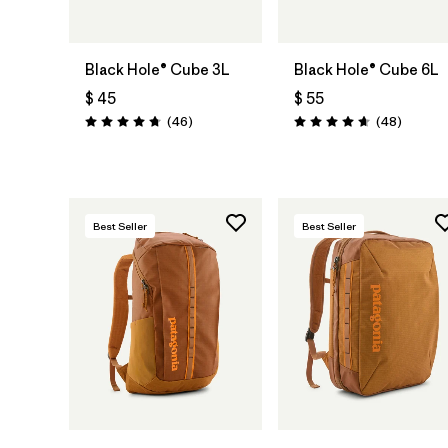
Bolsa
Bolsa
Black Hole® Cube 3L
Black Hole® Cube 6L
$ 45
$ 55
Comentarios
Comenta
(46
)
(48
)
Valoración: 4.8 / 5
Valoración: 4.7 / 5
Best Seller
Best Seller
Agregar a la
Agregar a la
Bolsa
Bolsa