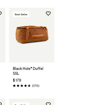
Best Seller
Agregar a la
Bolsa
Black Hole® Duffel
55L
$ 179
arios
Comentarios
(170
)
Valoración: 4.6 / 5