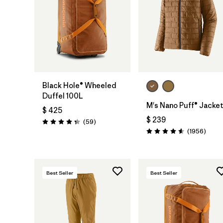
Agregar a la
Bolsa
Black Hole® Wheeled
Duffel 100L
M's Nano Puff® Jacke
$ 425
$ 239
Comentarios
(59
)
Valoración: 4.3 / 5
Comen
(1956
)
Valoración: 4.6 / 5
Best Seller
Best Seller