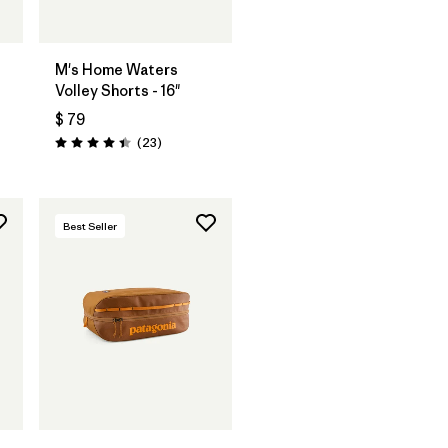
M's Home Waters
Volley Shorts - 16"
$ 79
rios
Comentarios
(23
)
Valoración: 4.4 / 5
Best Seller
Agregar a la
Bolsa