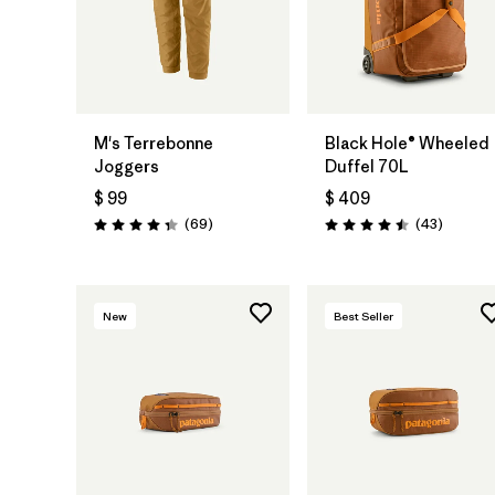
Agregar a la
Bolsa
M's Terrebonne
Black Hole® Wheeled
Joggers
Duffel 70L
$ 99
$ 409
Comentarios
Comenta
(69
)
(43
)
Valoración: 4.3 / 5
Valoración: 4.5 / 5
New
Best Seller
Agregar a la
Agregar a la