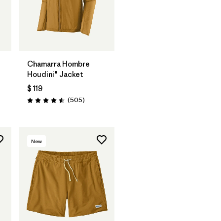
Chamarra Hombre
Houdini® Jacket
$ 119
rios
Comentarios
(505
)
Valoración: 4.5 / 5
New