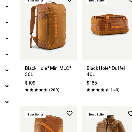
Best Seller
Best Seller
Agregar a la
Agregar a la
Bolsa
Bolsa
Black Hole® Mini MLC®
Black Hole® Duffel
30L
40L
$ 199
$ 165
Comentarios
Coment
(290
)
(149
)
Valoración: 4.7 / 5
Valoración: 4.5 / 5
Best Seller
Best Seller