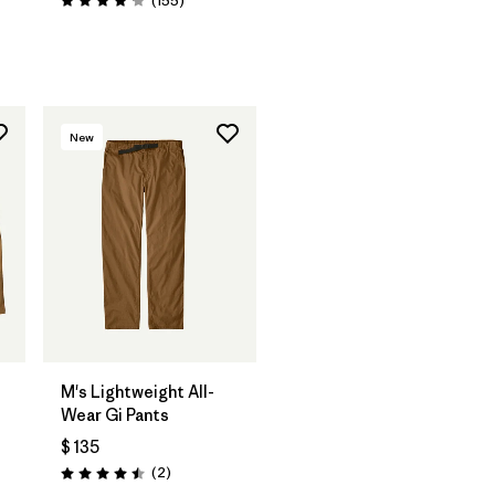
(155
)
Valoración: 4.2 / 5
arios
New
M's Lightweight All-
Wear Gi Pants
$ 135
os
Comentarios
(2
)
Valoración: 4.5 / 5