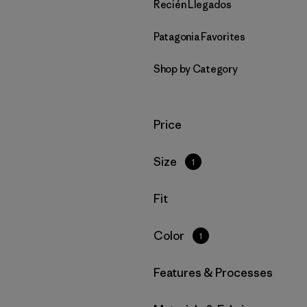
Recién Llegados
Patagonia Favorites
Shop by Category
Filtrar por
Price
Filtrar por
Size
1
Filtrar por
Fit
Filtrar por
Color
1
Filtrar por
Features & Processes