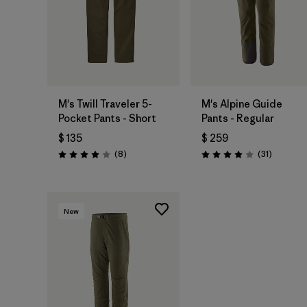
M's Twill Traveler 5-
M's Alpine Guide
Pocket Pants - Short
Pants - Regular
$ 135
$ 259
Comentarios
Comentar
(8
)
(31
)
Valoración: 4.0 / 5
Valoración: 3.9 / 5
New