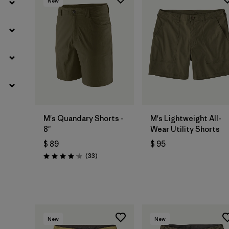
New
M's Quandary Shorts -
M's Lightweight All-
8"
Wear Utility Shorts
$ 89
$ 95
Comentarios
(33
)
Valoración: 4.0 / 5
New
New