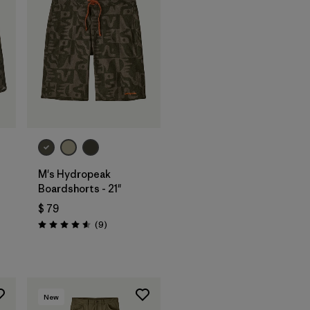
M's Hydropeak
Boardshorts - 21"
$ 79
Comentarios
(9
)
Valoración: 4.6 / 5
ios
New