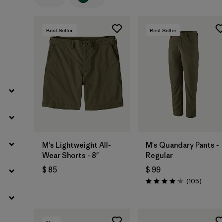
Filtrar por
Sport
Best Seller
Best Seller
Filtrar por
Product Family
Filtrar por
Gender
M's Lightweight All-
M's Quandary Pants -
Wear Shorts - 8"
Regular
$ 85
$ 99
Coment
(105
)
Valoración: 4.2 / 5