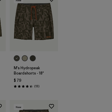
New
M's Hydropeak
Boardshorts - 18"
$ 79
Comentarios
(13
)
Valoración: 4.4 / 5
New