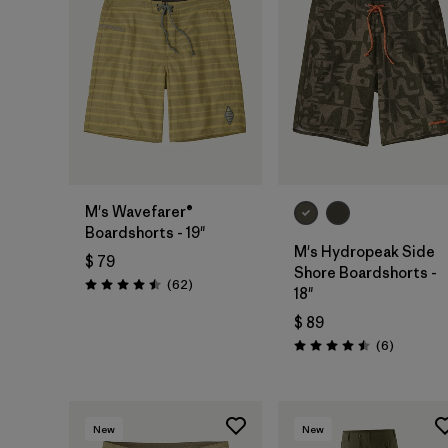
M's Wavefarer®
Boardshorts - 19"
M's Hydropeak Side
$ 79
Shore Boardshorts -
Comentarios
(62
)
Valoración: 4.5 / 5
18"
$ 89
Comentar
(6
)
Valoración: 4.5 / 5
New
New