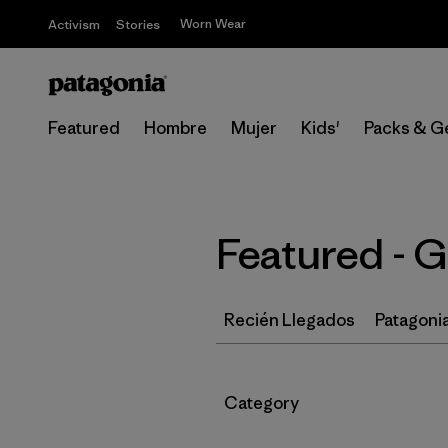
Worn Wear
Activism
Stories
Featured
Hombre
Mujer
Kids'
Packs & G
Featured - 
Recién Llegados
Patagonia
Filtrar por
Category