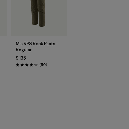
M's RPS Rock Pants -
Regular
$ 135
ios
Comentarios
(50
)
Valoración: 4.2 / 5