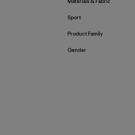
Filtrar por
Materials & Fabric
Filtrar por
Sport
Filtrar por
Product Family
Filtrar por
Gender