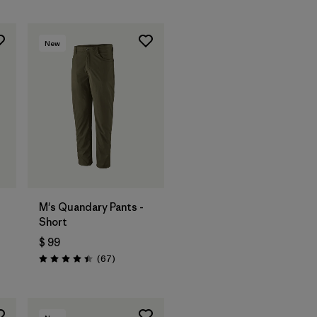
New
M's Quandary Pants -
Short
$ 99
arios
Comentarios
(67
)
Valoración: 4.4 / 5