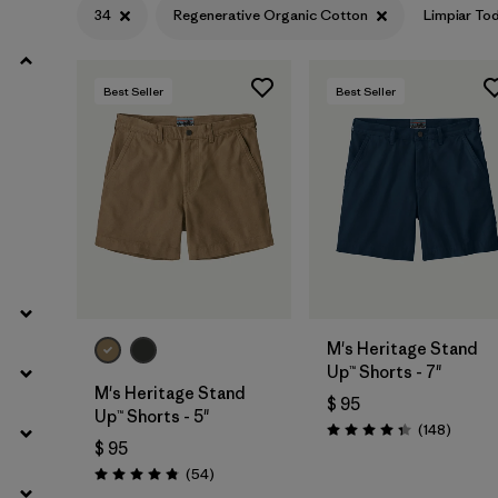
34
Regenerative Organic Cotton
Limpiar To
Filtrar por
Materials & Fabric
1
Best Seller
Best Seller
Filtrar por
Sport
Filtrar por
Product Family
Filtrar por
Gender
M's Heritage Stand
Up™ Shorts - 7"
M's Heritage Stand
$ 95
Up™ Shorts - 5"
Coment
(148
)
Valoración: 4.4 / 5
$ 95
Comentarios
(54
)
Valoración: 4.8 / 5