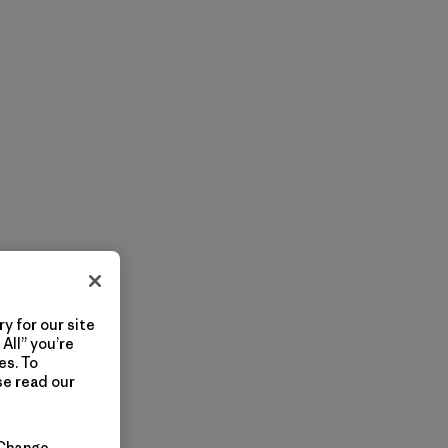
y for our site
All” you’re
es. To
se read our
Change