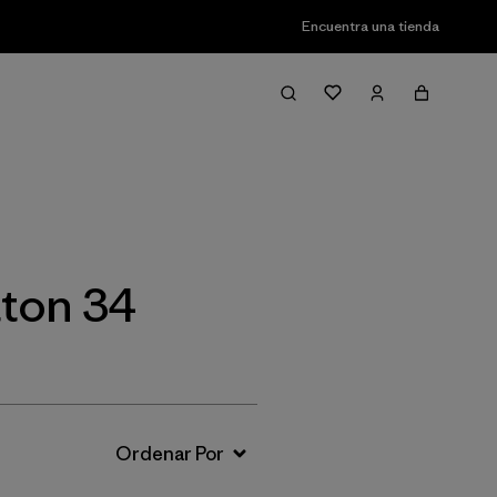
Encuentra una tienda
Filter & Sort
tton 34