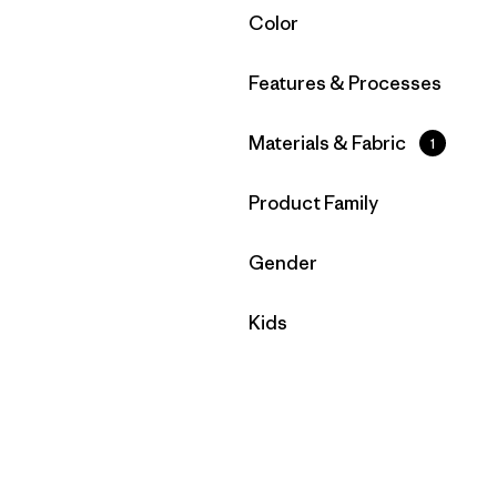
Filtrar por
Color
Filtrar por
Features & Processes
Filtrar por
Materials & Fabric
1
Filtrar por
Product Family
Filtrar por
Gender
Filtrar por
Kids