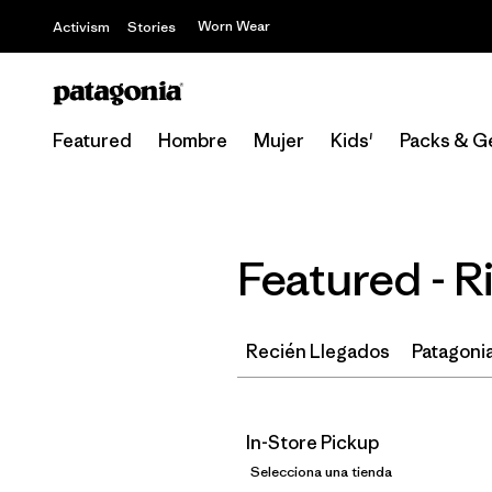
Worn Wear
Activism
Stories
Featured
Hombre
Mujer
Kids'
Packs & G
Featured - R
Recién Llegados
Patagonia
In-Store Pickup
Selecciona una tienda