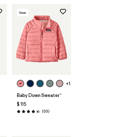
New
+1
Baby Down Sweater™
$ 115
Comentarios
(53
)
Valoración: 4.4 / 5
ios