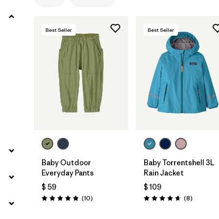
Filtrar por
Materials & Fabric
1
Best Seller
Best Seller
Filtrar por
Product Family
Filtrar por
Gender
Filtrar por
Kids
Baby Outdoor
Baby Torrentshell 3L
Everyday Pants
Rain Jacket
$ 59
$ 109
Comentarios
Comentar
(10
)
(8
)
Valoración: 4.9 / 5
Valoración: 4.6 / 5