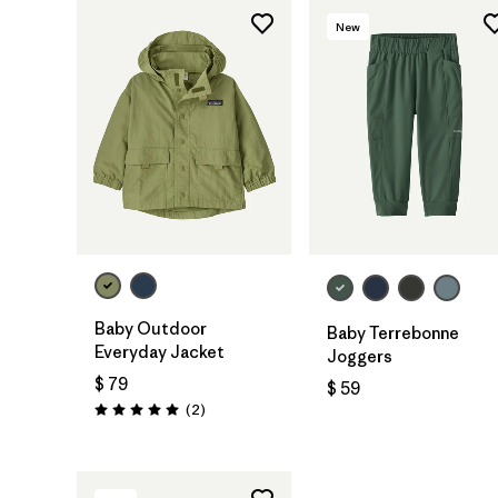
New
Baby Outdoor
Baby Terrebonne
Everyday Jacket
Joggers
$ 79
$ 59
Comentarios
(2
)
Valoración: 5.0 / 5