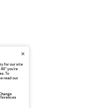
y for our site
All” you’re
es. To
se read our
Change
eferences