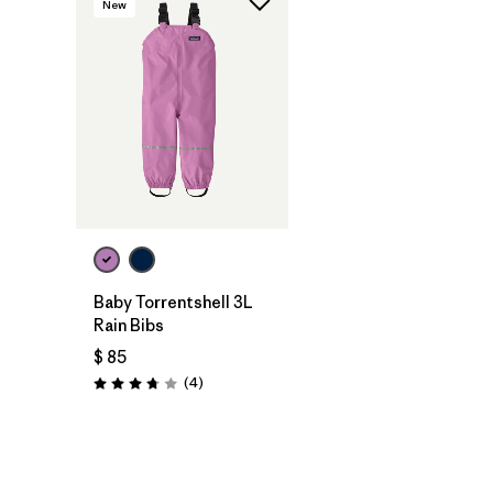
New
Baby Torrentshell 3L
Rain Bibs
$ 85
Comentarios
(4
)
Valoración: 3.8 / 5