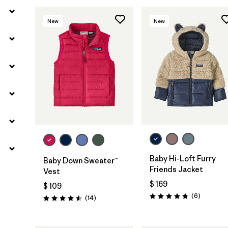
New
New
Baby Hi-Loft Furry
Baby Down Sweater™
Friends Jacket
Vest
$ 169
$ 109
Comentar
(6
)
Comentarios
(14
)
Valoración: 4.8 / 5
Valoración: 4.5 / 5