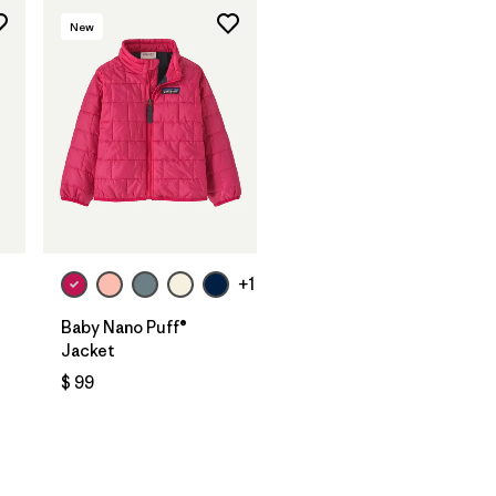
New
+1
Baby Nano Puff®
Jacket
$ 99