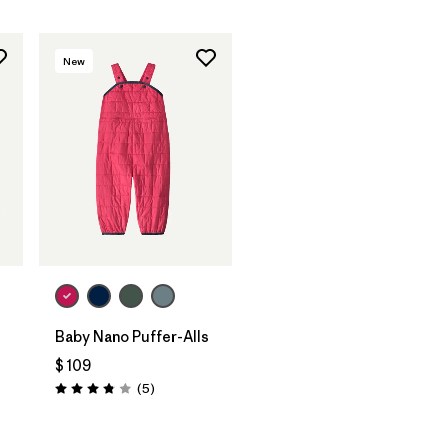
New
Baby Nano Puffer-Alls
$ 109
Comentarios
(5
)
Valoración: 3.8 / 5
ios