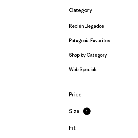
Filtrar por
Category
Recién Llegados
Patagonia Favorites
Shop by Category
Web Specials
Filtrar por
Price
Filtrar por
Size
1
Filtrar por
Fit