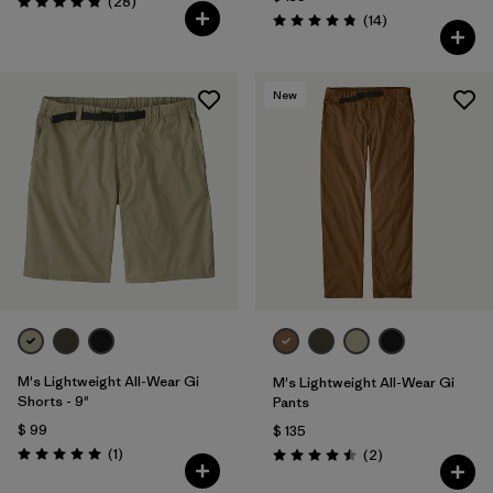
Comentarios
(28
)
Valoración: 4.8 / 5
Comentarios
(14
)
Valoración: 4.9 / 5
New
M's Lightweight All-Wear Gi
M's Lightweight All-Wear Gi
Shorts - 9"
Pants
$ 99
$ 135
Comentarios
(1
)
Comentarios
(2
)
Valoración: 5.0 / 5
Valoración: 4.5 / 5