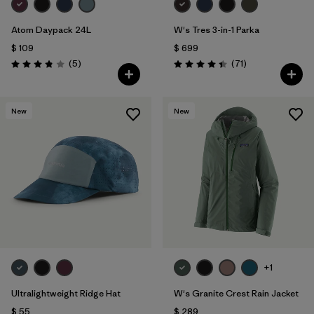
Atom Daypack 24L
W's Tres 3-in-1 Parka
$ 109
$ 699
Comentarios
Comentarios
(5
)
(71
)
Valoración: 3.8 / 5
Valoración: 4.4 / 5
New
New
+1
Ultralightweight Ridge Hat
W's Granite Crest Rain Jacket
$ 55
$ 289