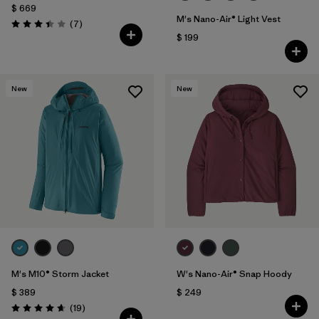
$ 669
M's Nano-Air® Light Vest
Comentarios
(7
)
Valoración: 3.4 / 5
$ 199
New
New
M's M10® Storm Jacket
W's Nano-Air® Snap Hoody
$ 389
$ 249
Comentarios
(19
)
Valoración: 4.7 / 5