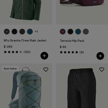
+1
M's Granite Crest Rain Jacket
Terravia Hip Pack
$ 289
$ 65
Comentarios
(135
)
Comentarios
(9
)
Valoración: 4.2 / 5
Valoración: 5.0 / 5
Best Seller