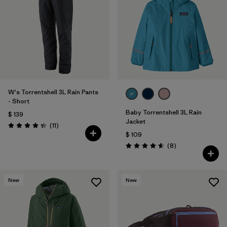
W's Torrentshell 3L Rain Pants
- Short
Baby Torrentshell 3L Rain
$ 139
Jacket
Comentarios
(11
)
Valoración: 4.4 / 5
$ 109
Comentarios
(8
)
Valoración: 4.6 / 5
New
New