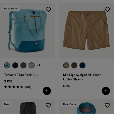
Best Seller
+1
Terravia Tote Pack 24L
M's Lightweight All-Wear
Utility Shorts
$ 109
$ 95
Comentarios
(38
)
Valoración: 4.4 / 5
New
Best Seller