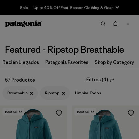
Sale — Up to 40% Off Past-Season Clothing & Gear
Filter & Sort
Limpiar Todos
In-Store Pickup
Selecciona una tienda
Featured - Ripstop Breathable
Ordenar Por
Recién Llegados
Patagonia Favorites
Shop by Category
Filtrar por
Category
Filtros
(
4
)
57 Productos
Filtrar por
Price
Breathable
Ripstop
Limpiar Todos
Filtrar por
Size
Best Seller
Best Seller
Filtrar por
Fit
Filtrar por
Color