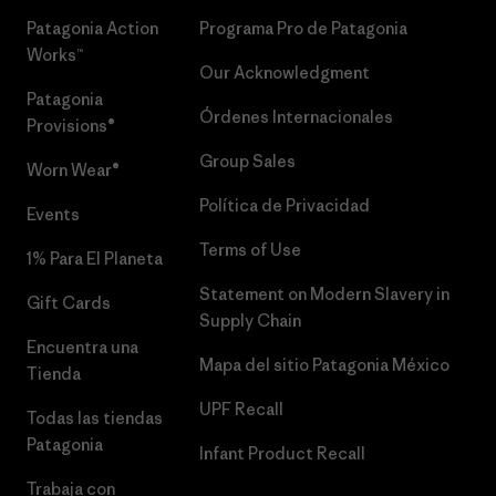
Patagonia Action
Programa Pro de Patagonia
Works™
Our Acknowledgment
Patagonia
Órdenes Internacionales
Provisions®
Group Sales
Worn Wear®
Política de Privacidad
Events
Terms of Use
1% Para El Planeta
Statement on Modern Slavery in
Gift Cards
Supply Chain
Encuentra una
Mapa del sitio Patagonia México
Tienda
UPF Recall
Todas las tiendas
Patagonia
Infant Product Recall
Trabaja con