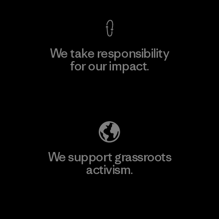
We take responsibility
for our impact.
Explore Our Footprint
We support grassroots
activism.
Visit Patagonia Action Works