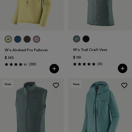
W's Trail Craft Vest
W's Airshed Pro Pullover
$ 119
$ 145
Comentarios
Comentarios
(9
)
(38
)
Valoración: 4.9 / 5
Valoración: 4.2 / 5
New
New