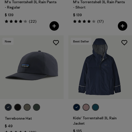
M's Torrentshell 3L Rain Pants
M's Torrentshell 3L Rain Pants
- Regular
- Short
$ 139
$ 139
Comentarios
Comentarios
(22
)
(17
)
Valoración: 4.2 / 5
Valoración: 4.1 / 5
New
Best Seller
Kids' Torrentshell 3L Rain
Terrebonne Hat
Jacket
$ 49
$ 135