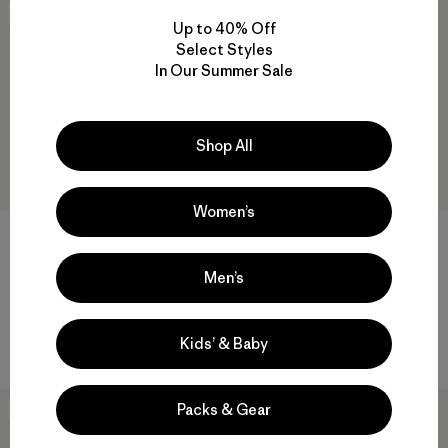
New
New
Up to 40% Off
Select Styles
In Our Summer Sale
Shop All
Women’s
M's Airshed Pro Pullover
M's Nano-Air® Ultralight Full-
Men’s
Zip Hoody
$ 145
$ 259
Comentarios
(52
)
Valoración: 4.5 / 5
Comentarios
(50
)
Kids’ & Baby
Valoración: 4.3 / 5
Packs & Gear
New
New