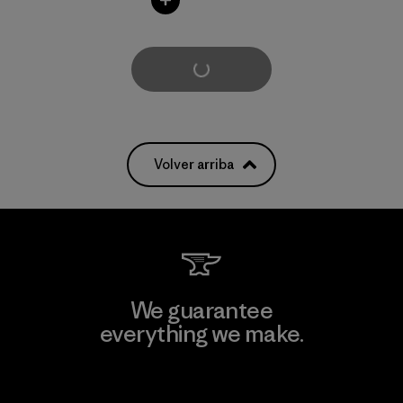
Cargar Más
Volver arriba
We guarantee
everything we make.
View Ironclad Guarantee