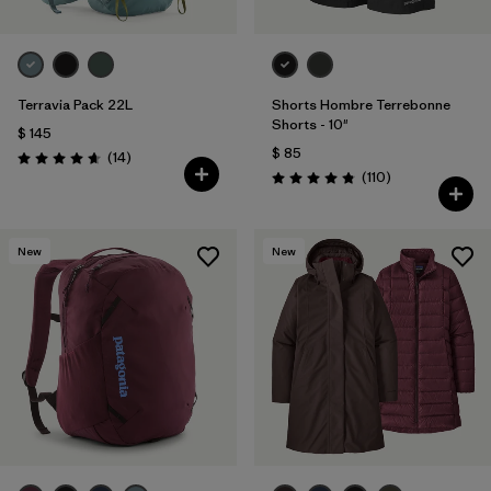
Terravia Pack 22L
Shorts Hombre Terrebonne
Shorts - 10"
$ 145
$ 85
Comentarios
(14
)
Valoración: 4.6 / 5
Comentarios
(110
)
Valoración: 4.8 / 5
New
New