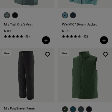
M's Trail Craft Vest
W's M10® Storm Jacket
$ 119
$ 389
Comentarios
Comentarios
(13
)
(12
)
Valoración: 4.9 / 5
Valoración: 4.5 / 5
New
New
M's PowSlayer Pants