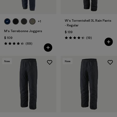
W's Torrentshell 3L Rain Pants
+1
- Regular
M's Terrebonne Joggers
$ 139
Comentarios
$ 109
(19
)
Valoración: 4.4 / 5
Comentarios
(69
)
Valoración: 4.3 / 5
New
New