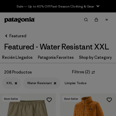
Sale — Up to 40% Off Past-Season Clothing & Gear
Filter & Sort
Limpiar Todos
In-Store Pickup
Selecciona una tienda
Featured
Featured - Water Resistant XXL
Ordenar Por
Recién Llegados
Filtrar por
Patagonia Favorites
Shop by Category
Category
Filtrar por
Price
Filtros
(
2
)
208 Productos
XXL
Water Resistant
Limpiar Todos
Filtrar por
Size
1
Filtrar por
Fit
Best Seller
Best Seller
Filtrar por
Color