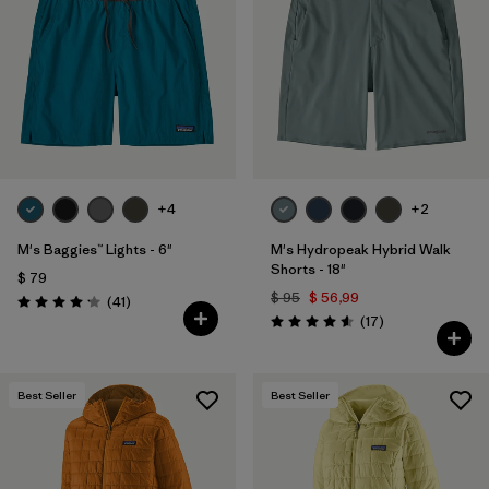
+4
+2
M's Baggies™ Lights - 6"
M's Hydropeak Hybrid Walk
Shorts - 18"
$ 79
$ 95
$ 56,99
Comentarios
(41
)
Valoración: 4.1 / 5
Comentarios
(17
)
Valoración: 4.6 / 5
Best Seller
Best Seller