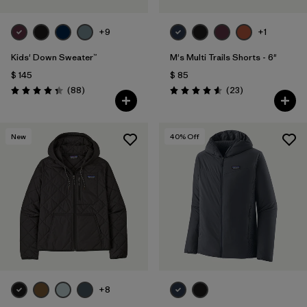
+9
+1
Kids' Down Sweater™
M's Multi Trails Shorts - 6"
$ 145
$ 85
Comentarios
Comentarios
(88
)
(23
)
Valoración: 4.3 / 5
Valoración: 4.6 / 5
New
40
% Off
+8