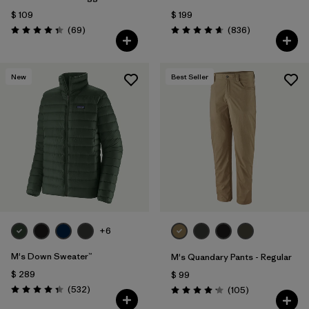
$ 109
$ 199
Comentarios
Comentarios
(69
)
(836
)
Valoración: 4.3 / 5
Valoración: 4.7 / 5
New
Best Seller
+6
M's Down Sweater™
M's Quandary Pants - Regular
$ 289
$ 99
Comentarios
(532
)
Comentarios
(105
)
Valoración: 4.4 / 5
Valoración: 4.2 / 5