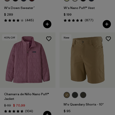
W's Down Sweater™
W's Nano Puff® Vest
$ 289
$ 199
Comentarios
Comentarios
(445
)
(877
)
Valoración: 4.1 / 5
Valoración: 4.6 / 5
40
% Off
New
Chamarra de Niño Nano Puff®
Jacket
M's Quandary Shorts - 10"
$ 119
$ 70,99
Comentarios
(104
)
$ 95
Valoración: 4.7 / 5