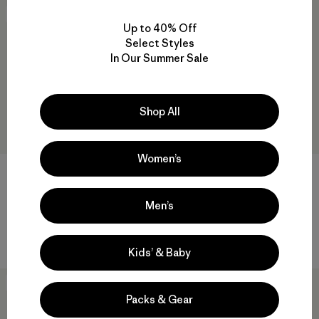
New
Best Seller
Up to 40% Off
Select Styles
In Our Summer Sale
Shop All
Women’s
W's Terrebonne Shorts
M's Quandary Pants - Short
Men’s
$ 85
$ 99
Comentarios
Comentarios
(20
)
(67
)
Valoración: 4.5 / 5
Valoración: 4.4 / 5
Kids’ & Baby
Best Seller
New
Packs & Gear