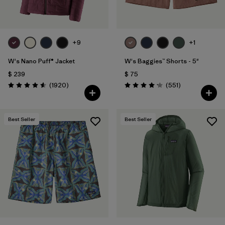
+9
+1
W's Nano Puff® Jacket
W's Baggies™ Shorts - 5"
$ 239
$ 75
Comentarios
Comentarios
(1920
)
(551
)
Valoración: 4.6 / 5
Valoración: 4.2 / 5
Best Seller
Best Seller