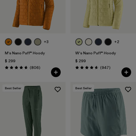
+3
+2
M's Nano Puff® Hoody
W's Nano Puff® Hoody
$ 299
$ 299
Comentarios
Comentarios
(806
)
(947
)
Valoración: 4.6 / 5
Valoración: 4.6 / 5
Best Seller
Best Seller