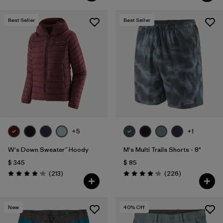
Best Seller
Best Seller
+5
+1
W's Down Sweater™ Hoody
M's Multi Trails Shorts - 8"
$ 345
$ 85
Comentarios
Comentarios
(213
)
(226
)
Valoración: 4.2 / 5
Valoración: 4.2 / 5
New
40
% Off