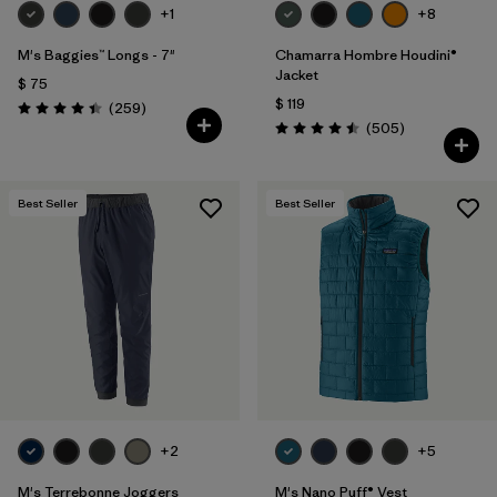
+1
+8
M's Baggies™ Longs - 7"
Chamarra Hombre Houdini®
Jacket
$ 75
$ 119
Comentarios
(259
)
Valoración: 4.4 / 5
Comentarios
(505
)
Valoración: 4.5 / 5
Best Seller
Best Seller
+2
+5
M's Terrebonne Joggers
M's Nano Puff® Vest