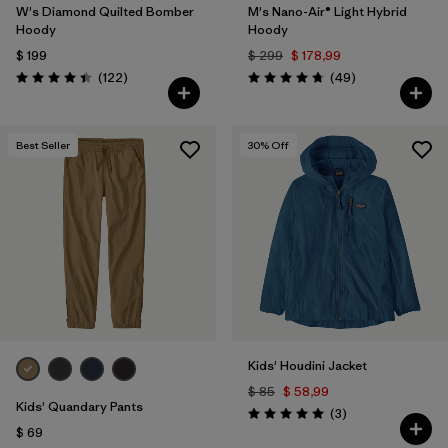
W's Diamond Quilted Bomber
M's Nano-Air® Light Hybrid
Hoody
Hoody
$ 199
$ 299
$ 178,99
Comentarios
Comentarios
(122
)
(49
)
Valoración: 4.5 / 5
Valoración: 4.8 / 5
Best Seller
30
% Off
Kids' Houdini Jacket
$ 85
$ 58,99
Kids' Quandary Pants
Comentarios
(3
)
Valoración: 5.0 / 5
$ 69