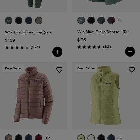
+1
W's Multi Trails Shorts - 5½"
W's Terrebonne Joggers
$ 75
$ 109
Comentarios
Comentarios
(113
)
(157
)
Valoración: 4.7 / 5
Valoración: 4.4 / 5
Best Seller
Best Seller
+7
+5