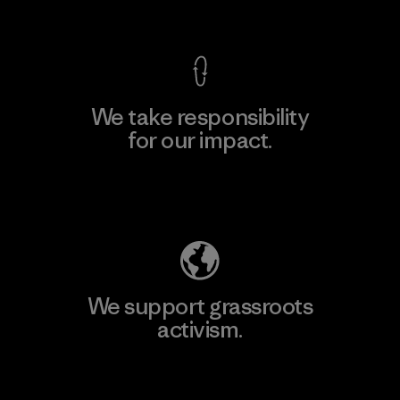
View Ironclad Guarantee
We take responsibility
for our impact.
Explore Our Footprint
We support grassroots
activism.
Visit Patagonia Action Works