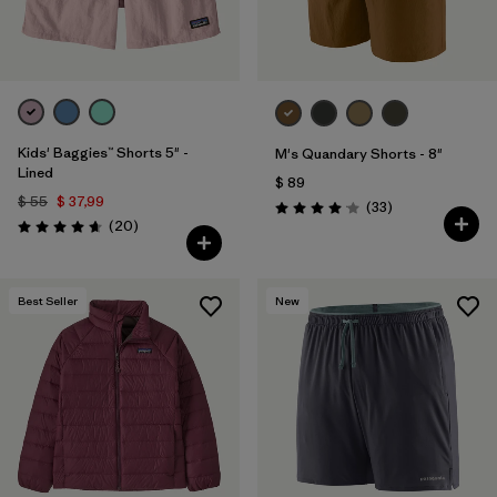
Kids' Baggies™ Shorts 5" -
M's Quandary Shorts - 8"
Lined
$ 89
$ 55
$ 37,99
Comentarios
(33
)
Valoración: 4.0 / 5
Comentarios
(20
)
Valoración: 4.7 / 5
Best Seller
New