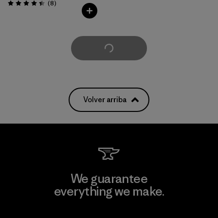
Comentarios
(8
)
Valoración: 4.4 / 5
Cargar Más
Volver arriba
We guarantee
everything we make.