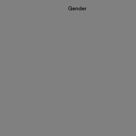
Filtrar por
Gender