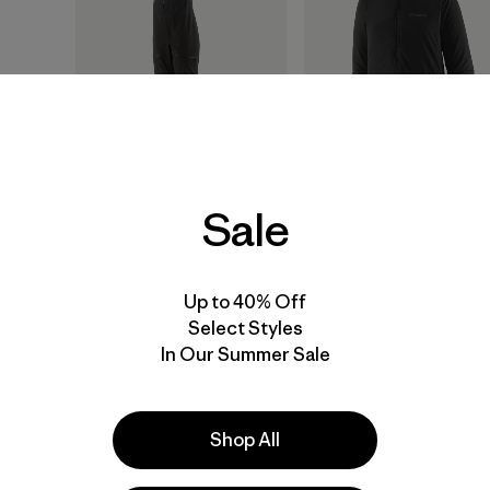
Sale
W's Pluma PRO Bibs
W's Nano-Air®
Ultralight Pullover
$ 625
$ 199
Comentar
(5
)
Up to 40% Off
Valoración: 3.6 / 5
Select Styles
In Our Summer Sale
40
% Off
New
Shop All