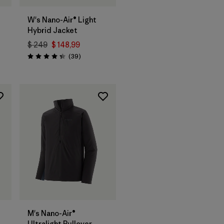
W's Nano-Air® Light
Hybrid Jacket
$ 249
$ 148,99
ios
Comentarios
(39
)
Valoración: 4.3 / 5
M's Nano-Air®
Ultralight Pullover