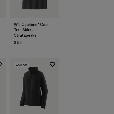
W's Capilene® Cool
Trail Shirt -
Stratapeaks
ios
$ 55
40
% Off