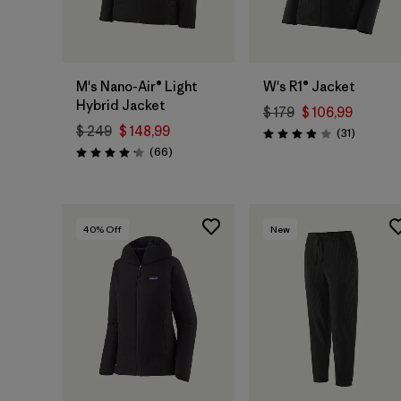
M's Nano-Air® Light
W's R1® Jacket
Hybrid Jacket
$ 179
$ 106,99
$ 249
$ 148,99
Comentar
(31
)
Valoración: 3.9 / 5
Comentarios
(66
)
Valoración: 4.2 / 5
40
% Off
New