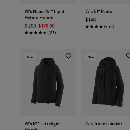
W's Nano-Air® Light
W's R1® Pants
Hybrid Hoody
$ 145
$ 299
$ 178,99
Comentar
(4
)
Valoración: 4.3 / 5
Comentarios
(27
)
Valoración: 4.5 / 5
New
New
W's R1® Ultralight
W's Triolet Jacket
Hoody