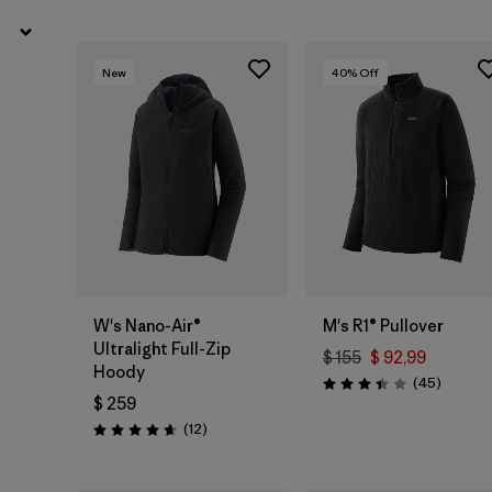
New
40
% Off
W's Nano-Air®
M's R1® Pullover
Ultralight Full-Zip
$ 155
$ 92,99
Hoody
Comenta
(45
)
Valoración: 3.4 / 5
$ 259
Comentarios
(12
)
Valoración: 4.7 / 5