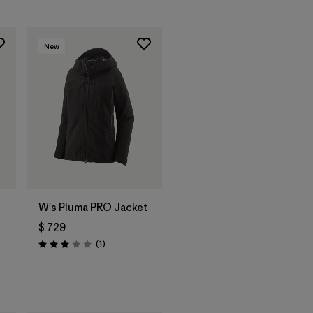
New
W's Pluma PRO Jacket
$ 729
rios
Comentarios
(1
)
Valoración: 3.0 / 5