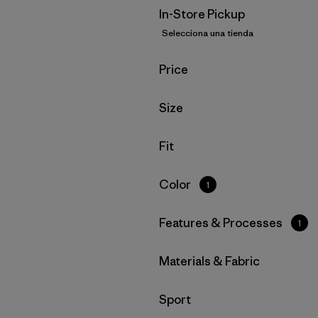
In-Store Pickup
Selecciona una tienda
Filtrar por
Price
Filtrar por
Size
Filtrar por
Fit
Filtrar por
Color
1
Filtrar por
Features & Processes
1
Filtrar por
Materials & Fabric
Filtrar por
Sport