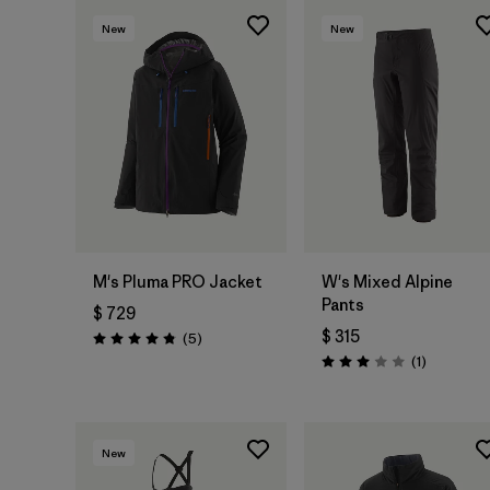
New
New
M's Pluma PRO Jacket
W's Mixed Alpine
Pants
$ 729
$ 315
Comentarios
(5
)
Valoración: 4.8 / 5
Comentari
(1
)
Valoración: 3.0 / 5
New