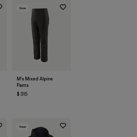
New
M's Mixed Alpine
Pants
$ 315
os
New