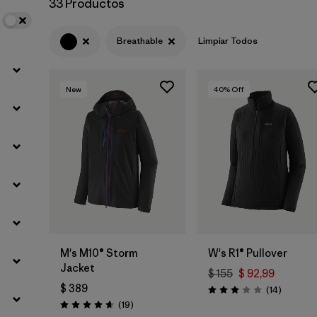
33 Productos
Filtrar por
Sport
Breathable
Limpiar Todos
Filtrar por
Gender
New
40
% Off
M's M10® Storm
W's R1® Pullover
Jacket
$ 155
$ 92,99
$ 389
Comenta
(14
)
Valoración: 3.0 / 5
Comentarios
(19
)
Valoración: 4.7 / 5