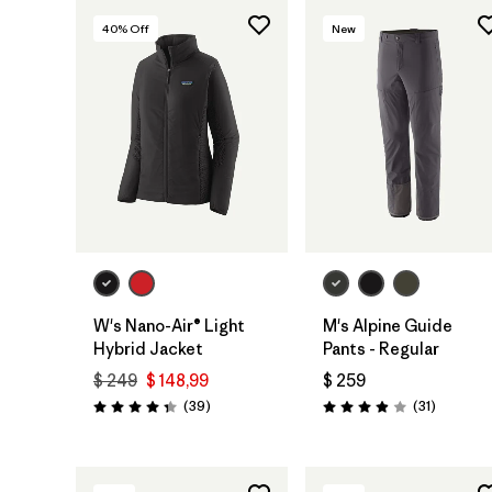
40
% Off
New
W's Nano-Air® Light
M's Alpine Guide
Hybrid Jacket
Pants - Regular
$ 249
$ 148,99
$ 259
Comentarios
Comentar
(39
)
(31
)
Valoración: 4.3 / 5
Valoración: 3.9 / 5