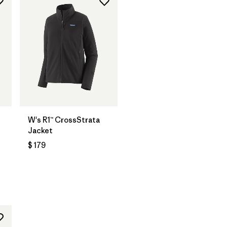
W's R1™ CrossStrata
Jacket
$ 179
ios