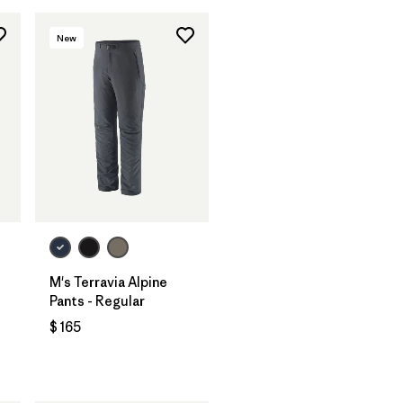
New
M's Terravia Alpine
Pants - Regular
$ 165