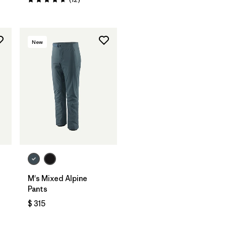
Valoración: 4.7 / 5
New
M's Mixed Alpine
Pants
$ 315
os