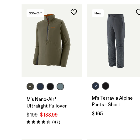
30
% Off
New
M's Terravia Alpine
M's Nano-Air®
Pants - Short
Ultralight Pullover
$ 165
$ 199
$ 138,99
Comentarios
(47
)
Valoración: 4.4 / 5