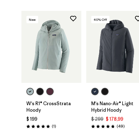
New
40
% Off
W's R1® CrossStrata
M's Nano-Air® Light
Hoody
Hybrid Hoody
$ 199
$ 299
$ 178,99
Comentarios
Comenta
(1
)
(49
)
Valoración: 5.0 / 5
Valoración: 4.8 / 5