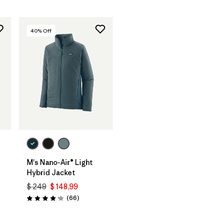
40
% Off
M's Nano-Air® Light
Hybrid Jacket
$ 249
$ 148,99
rios
Comentarios
(66
)
Valoración: 4.2 / 5