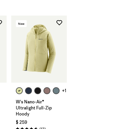
New
+1
W's Nano-Air®
Ultralight Full-Zip
Hoody
rios
$ 259
Comentarios
(12
)