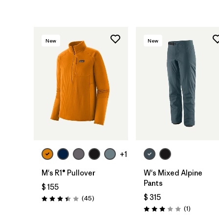
New
New
+1
M's R1® Pullover
W's Mixed Alpine
Pants
$ 155
$ 315
Comentarios
(45
)
Valoración: 3.4 / 5
Comentari
(1
)
Valoración: 3.0 / 5