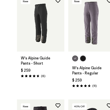
New
New
W's Alpine Guide
Pants - Short
W's Alpine Guide
$ 259
Pants - Regular
Comentarios
(6
)
Valoración: 4.7 / 5
$ 259
Comentar
(11
)
Valoración: 4.6 / 5
New
40
% Off