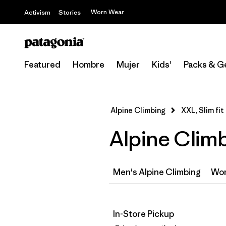
Worn Wear
Activism
Stories
Featured
Hombre
Mujer
Kids'
Packs & G
Alpine Climbing
XXL, Slim fit
Alpine Climb
Men's Alpine Climbing
Wom
In-Store Pickup