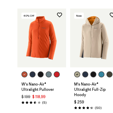
40
% Off
New
W's Nano-Air®
M's Nano-Air®
Ultralight Pullover
Ultralight Full-Zip
Hoody
$ 199
$ 118,99
$ 259
Comentarios
(5
)
Valoración: 3.6 / 5
Comenta
(50
)
Valoración: 4.3 / 5