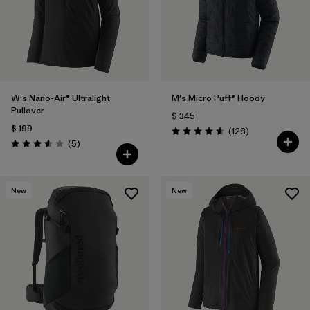
W's Nano-Air® Ultralight
M's Micro Puff® Hoody
Pullover
$ 345
$ 199
Comentarios
(128
)
Valoración: 4.6 / 5
Comentarios
(5
)
Valoración: 3.6 / 5
New
New