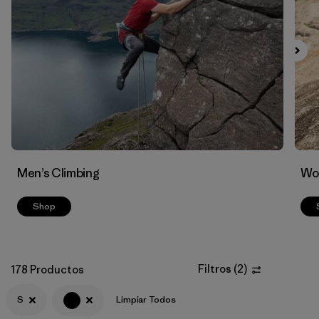
Filtrar por
Materials & Fabric
Men’s Climbing
Wo
Shop
Filtros
(
2
)
178 Productos
S
Limpiar Todos