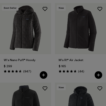
Best Seller
New
W's Nano Puff® Hoody
M's R1® Air Jacket
$ 299
$ 165
Comentarios
Comentarios
(947
)
(44
)
Valoración: 4.6 / 5
Valoración: 4.7 / 5
New