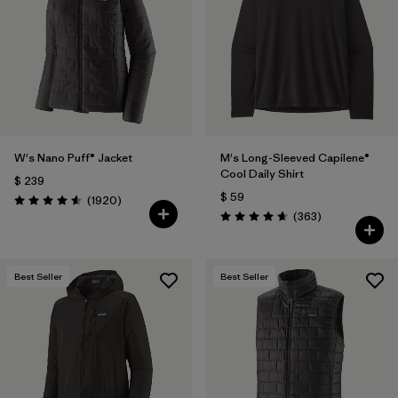
W's Nano Puff® Jacket
M's Long-Sleeved Capilene®
Cool Daily Shirt
$ 239
$ 59
Comentarios
(1920
)
Valoración: 4.6 / 5
Comentarios
(363
)
Valoración: 4.7 / 5
Best Seller
Best Seller