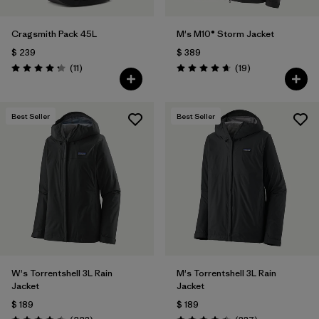
Cragsmith Pack 45L
M's M10® Storm Jacket
$ 239
$ 389
Comentarios
Comentarios
(11
)
(19
)
Valoración: 4.3 / 5
Valoración: 4.7 / 5
Best Seller
Best Seller
W's Torrentshell 3L Rain
M's Torrentshell 3L Rain
Jacket
Jacket
$ 189
$ 189