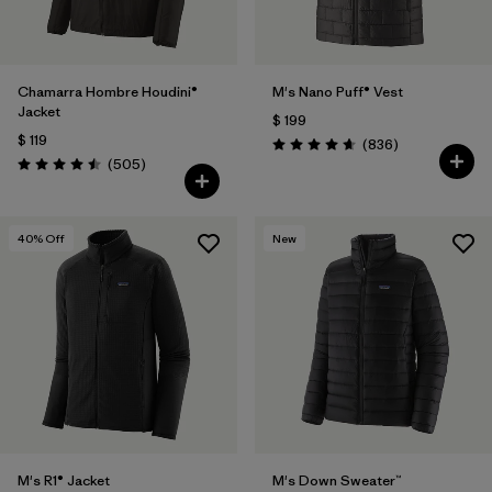
Chamarra Hombre Houdini®
M's Nano Puff® Vest
Jacket
$ 199
$ 119
Comentarios
(836
)
Valoración: 4.7 / 5
Comentarios
(505
)
Valoración: 4.5 / 5
40
% Off
New
M's R1® Jacket
M's Down Sweater™