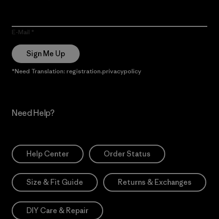
E-Mail
Sign Me Up
*Need Translation: registration.privacypolicy
Need Help?
Help Center
Order Status
Size & Fit Guide
Returns & Exchanges
DIY Care & Repair