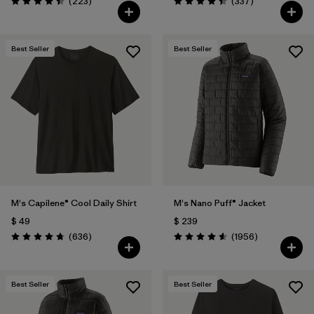
Comentarios
Comentarios
(223
)
(337
)
Valoración: 4.4 / 5
Valoración: 4.4 / 5
Best Seller
Best Seller
M's Capilene® Cool Daily Shirt
M's Nano Puff® Jacket
$ 49
$ 239
Comentarios
Comentarios
(636
)
(1956
)
Valoración: 4.7 / 5
Valoración: 4.6 / 5
Best Seller
Best Seller