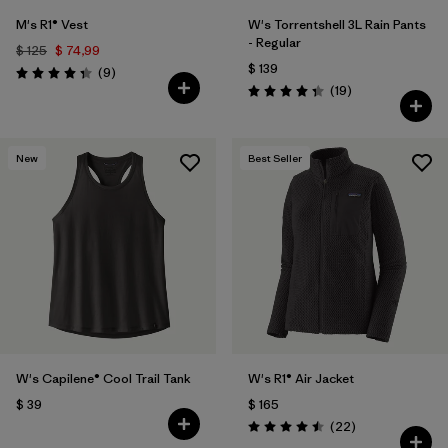
M's R1® Vest
W's Torrentshell 3L Rain Pants
- Regular
$ 125
$ 74,99
$ 139
Comentarios
(9
)
Valoración: 4.3 / 5
Comentarios
(19
)
Valoración: 4.4 / 5
New
Best Seller
W's Capilene® Cool Trail Tank
W's R1® Air Jacket
$ 39
$ 165
Comentarios
(22
)
Valoración: 4.5 / 5