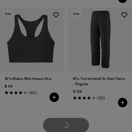
New
New
W's Maipo Mid-Impact Bra
M's Torrentshell 3L Rain Pants
- Regular
$ 69
$ 139
Comentarios
(40
)
Valoración: 4.3 / 5
Comentarios
(22
)
Valoración: 4.2 / 5
Cargar Más