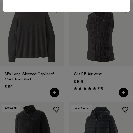
New
New
M's Long-Sleeved Capilene®
W's R1® Air Vest
Cool Trail Shirt
$ 109
$ 59
Comentarios
(11
)
Valoración: 4.9 / 5
40
% Off
Best Seller