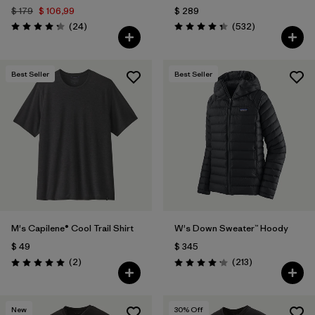
$ 179
$ 106,99
$ 289
Comentarios
Comentarios
(24
)
(532
)
Valoración: 4.3 / 5
Valoración: 4.4 / 5
Best Seller
Best Seller
M's Capilene® Cool Trail Shirt
W's Down Sweater™ Hoody
$ 49
$ 345
Comentarios
Comentarios
(2
)
(213
)
Valoración: 5.0 / 5
Valoración: 4.2 / 5
New
30
% Off