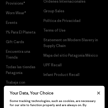
Órdenes Internacionales
Provisions®
Group Sales
Worn Wear®
Política de Privacidad
Events
Terms of Use
1% Para El Planeta
Statement on Modern Slavery in
Gift Cards
Supply Chain
Encuentra una
Mapa del sitio Patagonia México
Tienda
UPF Recall
Todas las tiendas
Patagonia
Infant Product Recall
Trabaja con
Nosotros
Your Data, Your Choice
Prensa
Some tracking technologies, such as cookies, are necessary
for our site to function properly and are always on. By