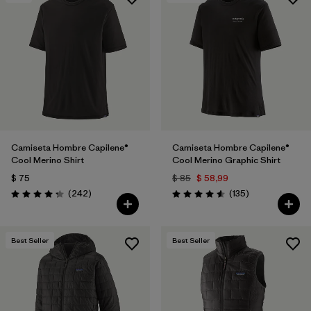
Camiseta Hombre Capilene®
Camiseta Hombre Capilene®
Cool Merino Shirt
Cool Merino Graphic Shirt
$ 75
$ 85
$ 58,99
Comentarios
Comentarios
(242
)
(135
)
Valoración: 4.3 / 5
Valoración: 4.6 / 5
Best Seller
Best Seller