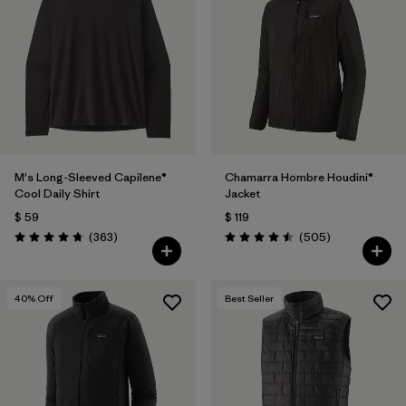
M's Long-Sleeved Capilene®
Chamarra Hombre Houdini®
Cool Daily Shirt
Jacket
$ 59
$ 119
Comentarios
Comentarios
(363
)
(505
)
Valoración: 4.7 / 5
Valoración: 4.5 / 5
40
% Off
Best Seller