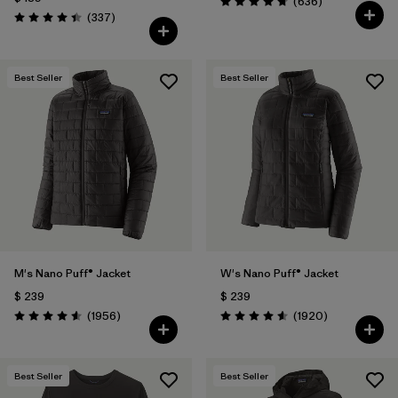
Comentarios
(636
)
Valoración: 4.7 / 5
Comentarios
(337
)
Valoración: 4.4 / 5
Best Seller
Best Seller
M's Nano Puff® Jacket
W's Nano Puff® Jacket
$ 239
$ 239
Comentarios
Comentarios
(1956
)
(1920
)
Valoración: 4.6 / 5
Valoración: 4.6 / 5
Best Seller
Best Seller