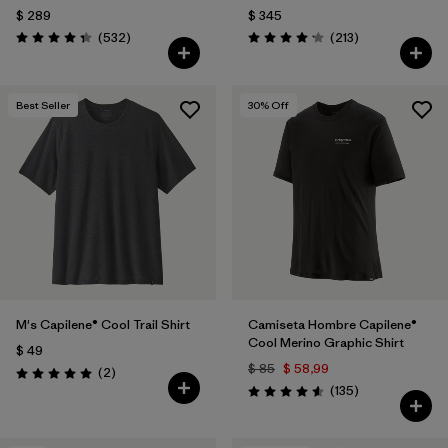
$ 289
$ 345
Comentarios
Comentarios
(532
)
(213
)
Valoración: 4.4 / 5
Valoración: 4.2 / 5
Best Seller
30
% Off
M's Capilene® Cool Trail Shirt
Camiseta Hombre Capilene®
Cool Merino Graphic Shirt
$ 49
$ 85
$ 58,99
Comentarios
(2
)
Valoración: 5.0 / 5
Comentarios
(135
)
Valoración: 4.6 / 5