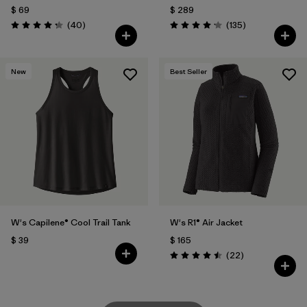
$ 69
$ 289
Comentarios
Comentarios
(40
)
(135
)
Valoración: 4.3 / 5
Valoración: 4.2 / 5
New
Best Seller
W's Capilene® Cool Trail Tank
W's R1® Air Jacket
$ 39
$ 165
Comentarios
(22
)
Valoración: 4.5 / 5