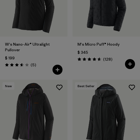
W's Nano-Air® Ultralight
M's Micro Puff® Hoody
Pullover
$ 345
$ 199
Comentarios
(128
)
Valoración: 4.6 / 5
Comentarios
(5
)
Valoración: 3.6 / 5
New
Best Seller