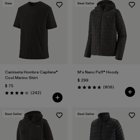
New
Best Seller
Camiseta Hombre Capilene®
M's Nano Puff® Hoody
Cool Merino Shirt
$ 299
$ 75
Comentarios
(806
)
Valoración: 4.6 / 5
Comentarios
(242
)
Valoración: 4.3 / 5
Best Seller
Best Seller