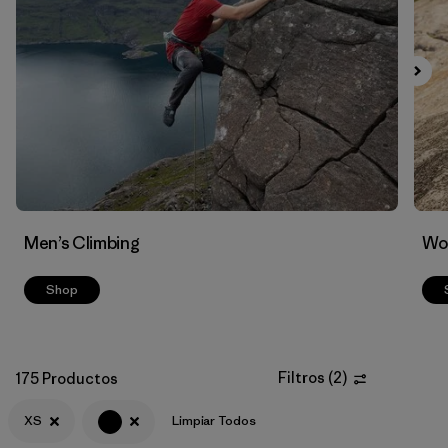
Filtrar por
Materials & Fabric
Men’s Climbing
Wo
Shop
Filtros
(
2
)
175 Productos
XS
Limpiar Todos