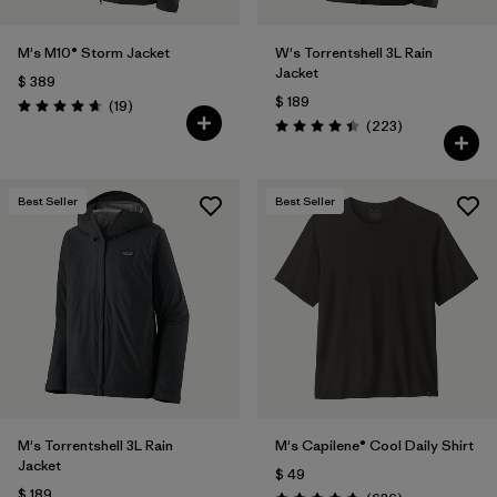
M's M10® Storm Jacket
W's Torrentshell 3L Rain
Jacket
$ 389
$ 189
Comentarios
(19
)
Valoración: 4.7 / 5
Comentarios
(223
)
Valoración: 4.4 / 5
Best Seller
Best Seller
M's Torrentshell 3L Rain
M's Capilene® Cool Daily Shirt
Jacket
$ 49
$ 189