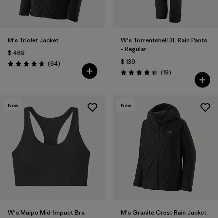
M's Triolet Jacket
W's Torrentshell 3L Rain Pants
- Regular
$ 469
$ 139
Comentarios
(64
)
Valoración: 4.7 / 5
Comentarios
(19
)
Valoración: 4.4 / 5
New
New
W's Maipo Mid-Impact Bra
M's Granite Crest Rain Jacket