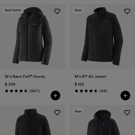
Best Seller
New
W's Nano Puff® Hoody
M's R1® Air Jacket
$ 299
$ 165
Comentarios
Comentarios
(947
)
(44
)
Valoración: 4.6 / 5
Valoración: 4.7 / 5
New