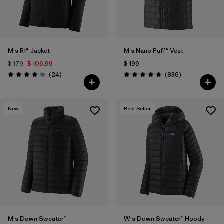
M's R1® Jacket
M's Nano Puff® Vest
$ 179
$ 106,99
$ 199
Comentarios
Comentarios
(24
)
(836
)
Valoración: 4.3 / 5
Valoración: 4.7 / 5
New
Best Seller
M's Down Sweater™
W's Down Sweater™ Hoody