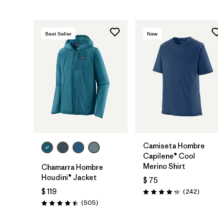
Best Seller
New
Camiseta Hombre
Capilene® Cool
Merino Shirt
Chamarra Hombre
Houdini® Jacket
$ 75
$ 119
Coment
(242
)
Valoración: 4.3 / 5
Comentarios
(505
)
Valoración: 4.5 / 5