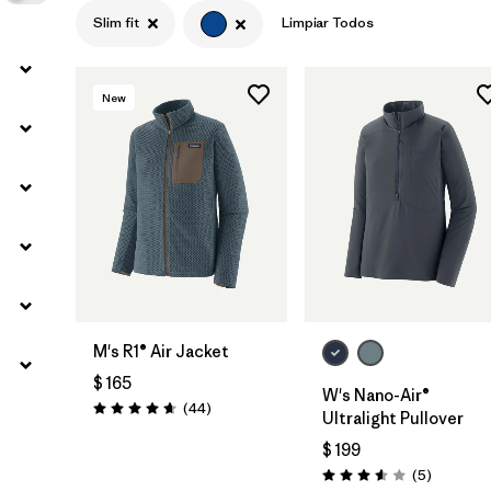
Slim fit
Limpiar Todos
New
M's R1® Air Jacket
$ 165
W's Nano-Air®
Comentarios
(44
)
Valoración: 4.7 / 5
Ultralight Pullover
$ 199
Comentar
(5
)
Valoración: 3.6 / 5