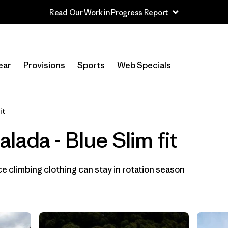
Read Our Work in Progress Report
In-Store Pickup
Selecciona una tienda
ear
Provisions
Sports
Web Specials
Filtrar por
Category
it
Filtrar por
Price
lada - Blue Slim fit
Filtrar por
Size
 climbing clothing can stay in rotation season
Filtrar por
Fit
1
Filtrar por
Color
1
Filtrar por
Materials & Fabric