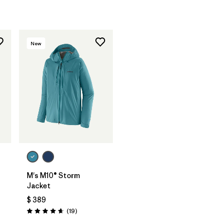
New
M's M10® Storm
Jacket
$ 389
ios
Comentarios
(19
)
Valoración: 4.7 / 5