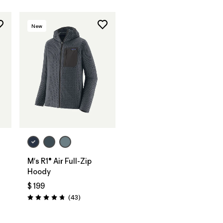
New
M's R1® Air Full-Zip
Hoody
$ 199
rios
Comentarios
(43
)
Valoración: 4.7 / 5