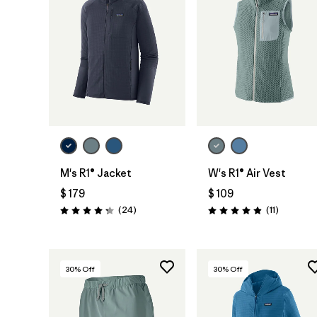
M's R1® Jacket
W's R1® Air Vest
$ 179
$ 109
Comentarios
Comentar
(24
)
(11
)
Valoración: 4.3 / 5
Valoración: 4.9 / 5
30
% Off
30
% Off