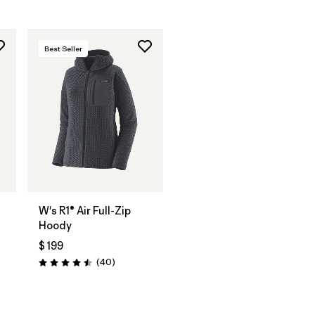
Best Seller
W's R1® Air Full-Zip
Hoody
$ 199
Comentarios
(40
)
Valoración: 4.5 / 5
arios