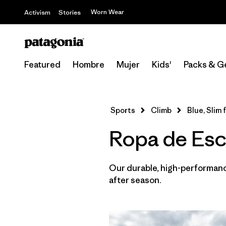
Worn Wear
Activism
Stories
Featured
Hombre
Mujer
Kids'
Packs & G
Sports
Climb
Blue, Slim f
Ropa de Esca
Our durable, high-performance
after season.