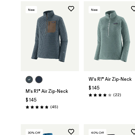
New
New
W's R1® Air Zip-Neck
$ 145
M's R1® Air Zip-Neck
Comenta
(22
)
Valoración: 4.0 / 5
$ 145
Comentarios
(45
)
Valoración: 4.9 / 5
30
% Off
40
% Off