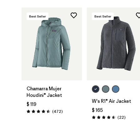
Best Seller
Best Seller
Chamarra Mujer
Houdini® Jacket
W's R1® Air Jacket
$ 119
$ 165
Comentarios
(472
)
Valoración: 4.5 / 5
Comenta
(22
)
Valoración: 4.5 / 5