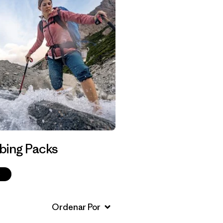
bing Packs
p