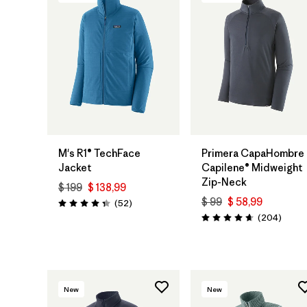
M's R1® TechFace
Primera CapaHombre
Jacket
Capilene® Midweight
Zip-Neck
$ 199
$ 138,99
$ 99
$ 58,99
Comentarios
(52
)
Valoración: 4.3 / 5
Coment
(204
)
Valoración: 4.6 / 5
New
New