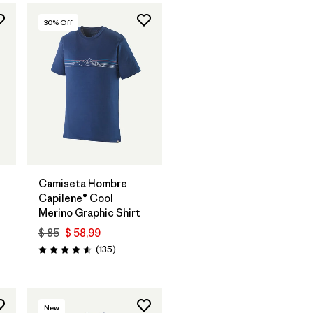
30
% Off
Camiseta Hombre
Capilene® Cool
Merino Graphic Shirt
rios
$ 85
$ 58,99
Comentarios
(135
)
Valoración: 4.6 / 5
New