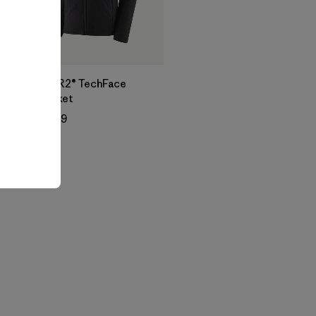
M's R2® TechFace
Jacket
$ 209