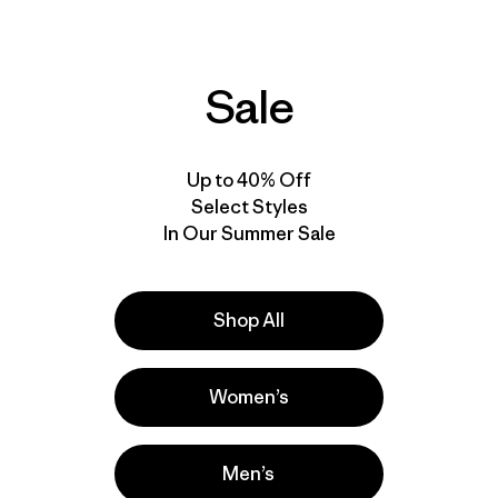
Sale
Up to 40% Off
M's Capilene® Cool
M's Boulder Fork Rain
Select Styles
Trail Shirt -
Jacket
In Our Summer Sale
Stratapeaks
$ 239
$ 55
Comenta
(58
)
Valoración: 4.5 / 5
Shop All
New
New
Women’s
Men’s