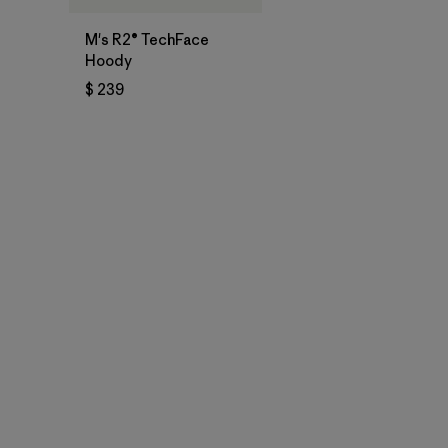
M's R2® TechFace
Hoody
$ 239