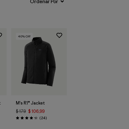
40
% Off
t
M's R1® Jacket
$ 179
$ 106,99
tarios
Comentarios
(24
)
Valoración: 4.3 / 5