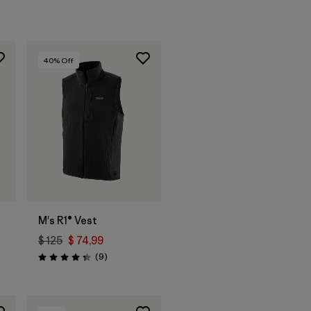
40
% Off
M's R1® Vest
$ 125
$ 74,99
rios
Comentarios
(9
)
Valoración: 4.3 / 5