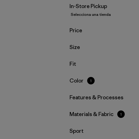
In-Store Pickup
Selecciona una tienda
Filtrar por
Price
Filtrar por
Size
Filtrar por
Fit
Filtrar por
Color
1
Filtrar por
Features & Processes
Filtrar por
Materials & Fabric
1
Filtrar por
Sport