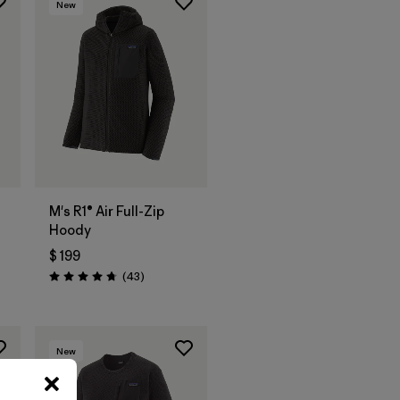
New
M's R1® Air Full-Zip
Hoody
$ 199
arios
Comentarios
(43
)
Valoración: 4.7 / 5
New