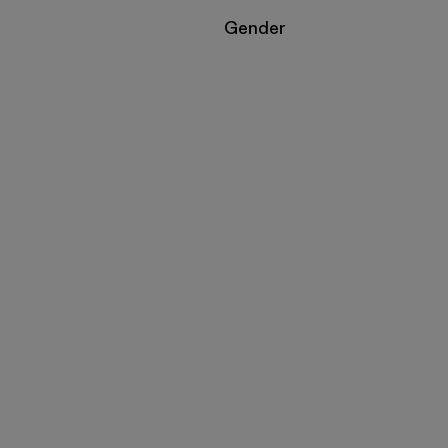
Filtrar por
Gender