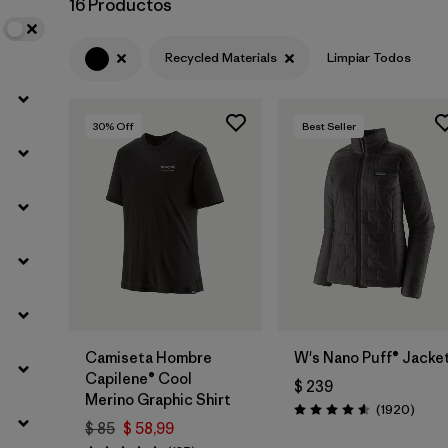
16 Productos
Filtrar por
Sport
Recycled Materials
Limpiar Todos
Filtrar por
Gender
30
% Off
Best Seller
Camiseta Hombre
W's Nano Puff® Jacke
Capilene® Cool
$ 239
Merino Graphic Shirt
Comen
(1920
)
Valoración: 4.6 / 5
$ 85
$ 58,99